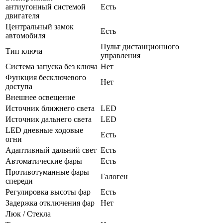
антиугонный системой
Есть
двигателя
Центральный замок
Есть
автомобиля
Пульт дистанционного
Тип ключа
управления
Система запуска без ключа
Нет
Функция бесключевого
Нет
доступа
Внешнее освещение
Источник ближнего света
LED
Источник дальнего света
LED
LED дневные ходовые
Есть
огни
Адаптивный дальний свет
Есть
Автоматические фары
Есть
Противотуманные фары
Галоген
спереди
Регулировка высоты фар
Есть
Задержка отключения фар
Нет
Люк / Стекла