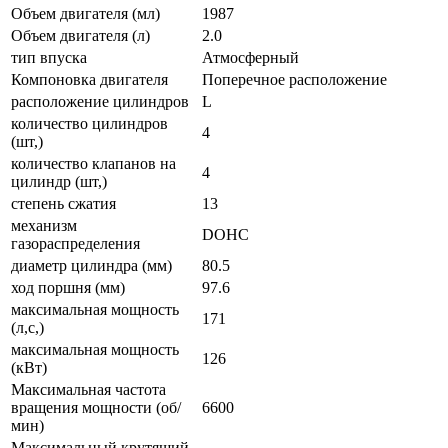
Объем двигателя (мл)
1987
Объем двигателя (л)
2.0
тип впуска
Атмосферный
Компоновка двигателя
Поперечное расположение
расположение цилиндров
L
количество цилиндров
4
(шт,)
количество клапанов на
4
цилиндр (шт,)
степень сжатия
13
механизм
DOHC
газораспределения
диаметр цилиндра (мм)
80.5
ход поршня (мм)
97.6
максимальная мощность
171
(л,с,)
максимальная мощность
126
(кВт)
Максимальная частота
вращения мощности (об/
6600
мин)
Максимальный крутящий