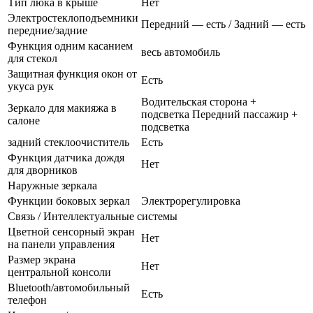
Тип люка в крыше
Нет
Электростеклоподъемники
Передний — есть / Задний — есть
передние/задние
Функция одним касанием
весь автомобиль
для стекол
Защитная функция окон от
Есть
укуса рук
Водительская сторона +
Зеркало для макияжа в
подсветка Передний пассажир +
салоне
подсветка
задний стеклоочиститель
Есть
Функция датчика дождя
Нет
для дворников
Наружные зеркала
Функции боковых зеркал
Электрорегулировка
Связь / Интеллектуальные системы
Цветной сенсорный экран
Нет
на панели управления
Размер экрана
Нет
центральной консоли
Bluetooth/автомобильный
Есть
телефон