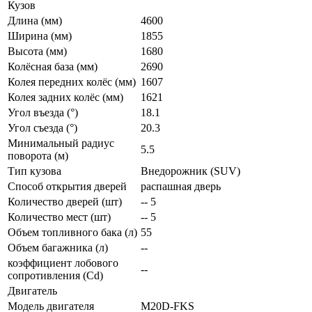
Кузов
Длина (мм)
4600
Ширина (мм)
1855
Высота (мм)
1680
Колёсная база (мм)
2690
Колея передних колёс (мм)
1607
Колея задних колёс (мм)
1621
Угол въезда (°)
18.1
Угол съезда (°)
20.3
Минимальный радиус
5.5
поворота (м)
Тип кузова
Внедорожник (SUV)
Способ открытия дверей
распашная дверь
Количество дверей (шт)
-- 5
Количество мест (шт)
-- 5
Объем топливного бака (л)
55
Объем багажника (л)
--
коэффициент лобового
--
сопротивления (Cd)
Двигатель
Модель двигателя
M20D-FKS