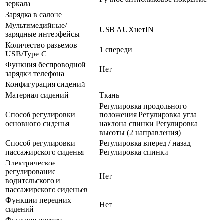
зеркала
Зарядка в салоне
Мультимедийные/
USB AUXнетIN
зарядные интерфейсы
Количество разъемов
1 спереди
USB/Type-C
Функция беспроводной
Нет
зарядки телефона
Конфигурация сидений
Материал сидений
Ткань
Регулировка продольного
Способ регулировки
положения Регулировка угла
основного сиденья
наклона спинки Регулировка
высоты (2 направления)
Способ регулировки
Регулировка вперед / назад
пассажирского сиденья
Регулировка спинки
Электрическое
регулирование
Нет
водительского и
пассажирского сиденьев
Функции передних
Нет
сидений
Функция памяти