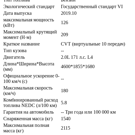
Экологический стандарт
Государственный стандарт VI
Дата выпуска
2019.10
максимальная мощность
126
(кВт)
Максимальный крутящий
209
момент (Н·м)
Краткое название
CVT (виртуальные 10 передач)
Тип кузова
--
Двигатель
2.0L 171 л.с. L4
Длина*Ширина*Высота
4600*1855*1680
(мм)
Официальное ускорение 0-
--
100 км/ч (с)
Максимальная скорость
180
(км/ч)
Комбинированный расход
5.8
топлива NEDC (л/100 км)
Гарантия на автомобиль
-- Три года или 100 000 км
Снаряженная масса (кг)
1540
Максимальная полная
2115
масса (кг)