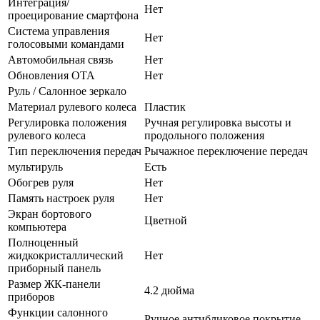
Интеграция/
Нет
проецирование смартфона
Система управления
Нет
голосовыми командами
Автомобильная связь
Нет
Обновления OTA
Нет
Руль / Салонное зеркало
Материал рулевого колеса
Пластик
Регулировка положения
Ручная регулировка высоты и
рулевого колеса
продольного положения
Тип переключения передач
Рычажное переключение передач
мультируль
Есть
Обогрев руля
Нет
Память настроек руля
Нет
Экран бортового
Цветной
компьютера
Полноценный
жидкокристаллический
Нет
приборный панель
Размер ЖК-панели
4.2 дюйма
приборов
Функции салонного
Ручное антибликовое покрытие