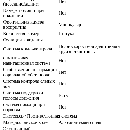
Нет
(передние/задние)
Камера помощи при
Нет
вождении
Фронтальная камера
Монокуляр
восприятия
Количество камер
1 штука
Функции вождения
Полноскоростной адаптивный
Система круиз-контроля
круизнетконтроль
спутниковая
Нет
навигационная система
Отображение информации
Нет
о дорожной обстановке
Система контроля слепых
Нет
зон
Система поддержки
Есть
полосы движения
система помощи при
Нет
парковке
Экстерьер / Противоугонная система
Материал дисков колес
Алюминиевый сплав
Электронный