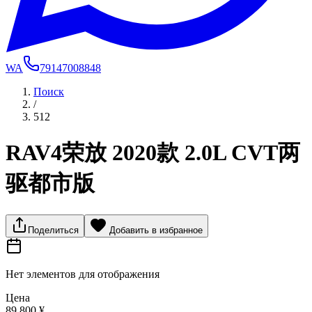
WA
79147008848
Поиск
/
512
RAV4荣放 2020款 2.0L CVT两
驱都市版
Поделиться
Добавить в избранное
Нет элементов для отображения
Цена
89 800 ¥