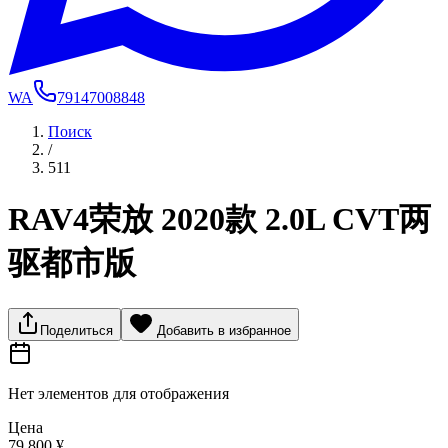
WA
79147008848
Поиск
/
511
RAV4荣放 2020款 2.0L CVT两
驱都市版
Поделиться
Добавить в избранное
Нет элементов для отображения
Цена
79 800 ¥