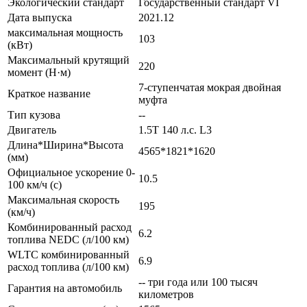
Экологический стандарт
Государственный стандарт VI
Дата выпуска
2021.12
максимальная мощность
103
(кВт)
Максимальный крутящий
220
момент (Н·м)
7-ступенчатая мокрая двойная
Краткое название
муфта
Тип кузова
--
Двигатель
1.5T 140 л.с. L3
Длина*Ширина*Высота
4565*1821*1620
(мм)
Официальное ускорение 0-
10.5
100 км/ч (с)
Максимальная скорость
195
(км/ч)
Комбинированный расход
6.2
топлива NEDC (л/100 км)
WLTC комбинированный
6.9
расход топлива (л/100 км)
-- три года или 100 тысяч
Гарантия на автомобиль
километров