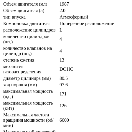
Объем двигателя (мл)
1987
Объем двигателя (л)
2.0
тип впуска
Атмосферный
Компоновка двигателя
Поперечное расположение
расположение цилиндров
L
количество цилиндров
4
(шт,)
количество клапанов на
4
цилиндр (шт,)
степень сжатия
13
механизм
DOHC
газораспределения
диаметр цилиндра (мм)
80.5
ход поршня (мм)
97.6
максимальная мощность
171
(л,с,)
максимальная мощность
126
(кВт)
Максимальная частота
вращения мощности (об/
6600
мин)
Максимальный крутящий