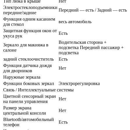
Тип люка в крыше
Нет
Электростеклоподъемники
Передний — есть / Задний — есть
передние/задние
Функция одним касанием
весь автомобиль
для стекол
Защитная функция окон от
Есть
укуса рук
Водительская сторона +
Зеркало для макияжа в
подсветка Передний пассажир +
салоне
подсветка
задний стеклоочиститель
Есть
Функция датчика дождя
Нет
для дворников
Наружные зеркала
Функции боковых зеркал
Электрорегулировка
Связь / Интеллектуальные системы
Цветной сенсорный экран
Нет
на панели управления
Размер экрана
Нет
центральной консоли
Bluetooth/автомобильный
Есть
телефон