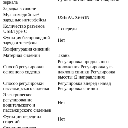
зеркала
Зарядка в салоне
Мультимедийные/
USB AUXнетIN
зарядные интерфейсы
Количество разъемов
1 спереди
USB/Type-C
Функция беспроводной
Нет
зарядки телефона
Конфигурация сидений
Материал сидений
Ткань
Регулировка продольного
Способ регулировки
положения Регулировка угла
основного сиденья
наклона спинки Регулировка
высоты (2 направления)
Способ регулировки
Регулировка вперед / назад
пассажирского сиденья
Регулировка спинки
Электрическое
регулирование
Нет
водительского и
пассажирского сиденьев
Функции передних
Нет
сидений
Функция памяти