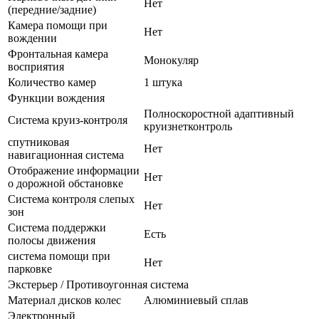
Нет
(передние/задние)
Камера помощи при
Нет
вождении
Фронтальная камера
Монокуляр
восприятия
Количество камер
1 штука
Функции вождения
Полноскоростной адаптивный
Система круиз-контроля
круизнетконтроль
спутниковая
Нет
навигационная система
Отображение информации
Нет
о дорожной обстановке
Система контроля слепых
Нет
зон
Система поддержки
Есть
полосы движения
система помощи при
Нет
парковке
Экстерьер / Противоугонная система
Материал дисков колес
Алюминиевый сплав
Электронный