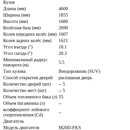
Кузов
Длина (мм)
4600
Ширина (мм)
1855
Высота (мм)
1680
Колёсная база (мм)
2690
Колея передних колёс (мм)
1607
Колея задних колёс (мм)
1621
Угол въезда (°)
18.1
Угол съезда (°)
20.3
Минимальный радиус
5.5
поворота (м)
Тип кузова
Внедорожник (SUV)
Способ открытия дверей
распашная дверь
Количество дверей (шт)
-- 5
Количество мест (шт)
-- 5
Объем топливного бака (л)
55
Объем багажника (л)
--
коэффициент лобового
--
сопротивления (Cd)
Двигатель
Модель двигателя
M20D-FKS