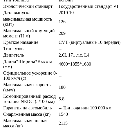
Экологический стандарт
Государственный стандарт VI
Дата выпуска
2019.10
максимальная мощность
126
(кВт)
Максимальный крутящий
209
момент (Н·м)
Краткое название
CVT (виртуальные 10 передач)
Тип кузова
--
Двигатель
2.0L 171 л.с. L4
Длина*Ширина*Высота
4600*1855*1680
(мм)
Официальное ускорение 0-
--
100 км/ч (с)
Максимальная скорость
180
(км/ч)
Комбинированный расход
5.8
топлива NEDC (л/100 км)
Гарантия на автомобиль
-- Три года или 100 000 км
Снаряженная масса (кг)
1540
Максимальная полная
2115
масса (кг)