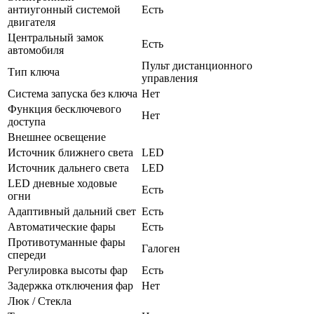
антиугонный системой
Есть
двигателя
Центральный замок
Есть
автомобиля
Пульт дистанционного
Тип ключа
управления
Система запуска без ключа
Нет
Функция бесключевого
Нет
доступа
Внешнее освещение
Источник ближнего света
LED
Источник дальнего света
LED
LED дневные ходовые
Есть
огни
Адаптивный дальний свет
Есть
Автоматические фары
Есть
Противотуманные фары
Галоген
спереди
Регулировка высоты фар
Есть
Задержка отключения фар
Нет
Люк / Стекла