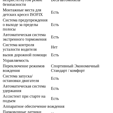
безопасности
Монтажные места для
Есть
детских кресел ISOFIX
Система предупреждения
о выходе за пределы
Есть
полосы
Автоматическая система
Есть
экстренного торможения
Система контроля
Нет
усталости водителя
вызов дорожной помощи
Есть
Управляемость
Переключение режимов
Спортивный Экономичный
вождения
Стандарт / комфорт
Система запуска/
Есть
остановки двигателя
Автоматическая система
Есть
удержания
Ассистент при старте на
Есть
подъем
Аппаратное обеспечение вождения
Парковочные датчики