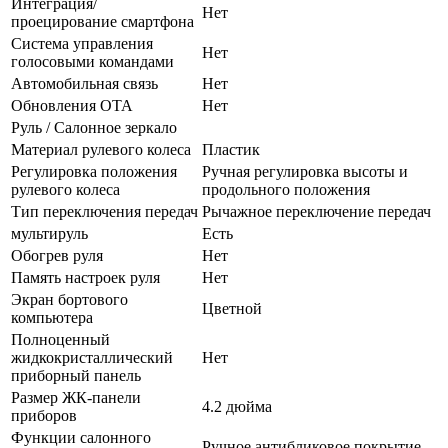
Интеграция/
Нет
проецирование смартфона
Система управления
Нет
голосовыми командами
Автомобильная связь
Нет
Обновления OTA
Нет
Руль / Салонное зеркало
Материал рулевого колеса
Пластик
Регулировка положения
Ручная регулировка высоты и
рулевого колеса
продольного положения
Тип переключения передач
Рычажное переключение передач
мультируль
Есть
Обогрев руля
Нет
Память настроек руля
Нет
Экран бортового
Цветной
компьютера
Полноценный
жидкокристаллический
Нет
приборный панель
Размер ЖК-панели
4.2 дюйма
приборов
Функции салонного
Ручное антибликовое покрытие