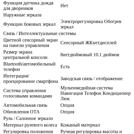
Функция датчика дождя
Нет
для дворников
Наружные зеркала
Электрорегулировка Обогрев
Функции боковых зеркал
зеркал
Связь / Интеллектуальные системы
Цветной сенсорный экран
Сенсорный ЖКнетдисплей
на панели управления
Размер экрана
8нетдюймовый 10.1 дюймов
центральной консоли
Bluetooth/автомобильный
Есть
телефон
Интеграция/
Заводская связь / отображение
проецирование смартфона
Мультимедийная система
Система управления
Навигация Телефон Кондиционер
голосовыми командами
Люк
Автомобильная связь
Опция
Обновления OTA
Опция
Руль / Салонное зеркало
Материал рулевого колеса
Кожаный материал
Регулировка положения
Ручная регулировка высоты и