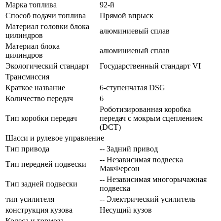
Марка топлива
92-й
Способ подачи топлива
Прямой впрыск
Материал головки блока
алюминиевый сплав
цилиндров
Материал блока
алюминиевый сплав
цилиндров
Экологический стандарт
Государственный стандарт VI
Трансмиссия
Краткое название
6-ступенчатая DSG
Количество передач
6
Роботизированная коробка
Тип коробки передач
передач с мокрым сцеплением
(DCT)
Шасси и рулевое управление
Тип привода
-- Задний привод
-- Независимая подвеска
Тип передней подвески
МакФерсон
-- Независимая многорычажная
Тип задней подвески
подвеска
тип усилителя
-- Электрический усилитель
конструкция кузова
Несущий кузов
Колеса и тормоза