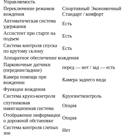
Управляемость
Переключение режимов
Спортивный Экономичный
вождения
Стандарт / комфорт
Автоматическая система
Есть
удержания
Ассистент при старте на
Есть
подъем
Система контроля спуска
Есть
по крутому склону
Аппаратное обеспечение вождения
Парковочные датчики
перед — нет / зад — есть
(передние/задние)
Камера помощи при
Камера заднего вида
вождении
Функции вождения
Система круиз-контроля
Круизнетконтроль
спутниковая
Опция
навигационная система
Отображение информации
Опция
о дорожной обстановке
Система контроля слепых
Нет
зон