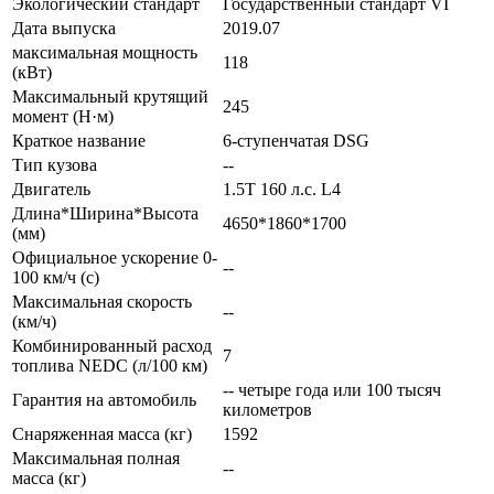
Экологический стандарт
Государственный стандарт VI
Дата выпуска
2019.07
максимальная мощность
118
(кВт)
Максимальный крутящий
245
момент (Н·м)
Краткое название
6-ступенчатая DSG
Тип кузова
--
Двигатель
1.5T 160 л.с. L4
Длина*Ширина*Высота
4650*1860*1700
(мм)
Официальное ускорение 0-
--
100 км/ч (с)
Максимальная скорость
--
(км/ч)
Комбинированный расход
7
топлива NEDC (л/100 км)
-- четыре года или 100 тысяч
Гарантия на автомобиль
километров
Снаряженная масса (кг)
1592
Максимальная полная
--
масса (кг)