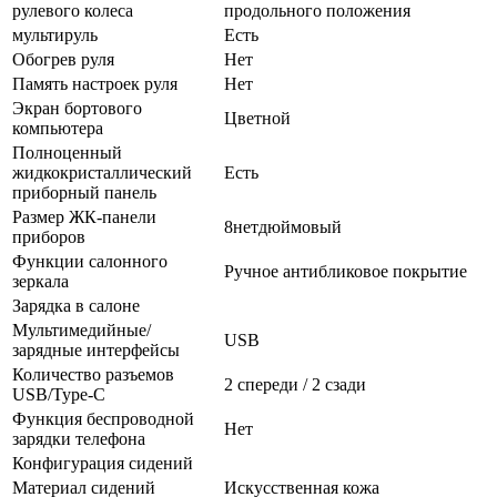
рулевого колеса
продольного положения
мультируль
Есть
Обогрев руля
Нет
Память настроек руля
Нет
Экран бортового
Цветной
компьютера
Полноценный
жидкокристаллический
Есть
приборный панель
Размер ЖК-панели
8нетдюймовый
приборов
Функции салонного
Ручное антибликовое покрытие
зеркала
Зарядка в салоне
Мультимедийные/
USB
зарядные интерфейсы
Количество разъемов
2 спереди / 2 сзади
USB/Type-C
Функция беспроводной
Нет
зарядки телефона
Конфигурация сидений
Материал сидений
Искусственная кожа