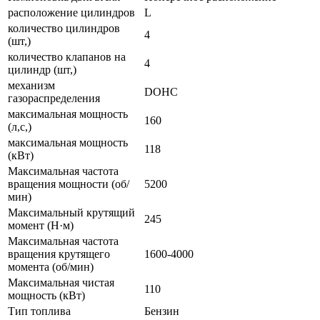
расположение цилиндров
L
количество цилиндров
4
(шт,)
количество клапанов на
4
цилиндр (шт,)
механизм
DOHC
газораспределения
максимальная мощность
160
(л,с,)
максимальная мощность
118
(кВт)
Максимальная частота
вращения мощности (об/
5200
мин)
Максимальный крутящий
245
момент (Н·м)
Максимальная частота
вращения крутящего
1600-4000
момента (об/мин)
Максимальная чистая
110
мощность (кВт)
Тип топлива
Бензин