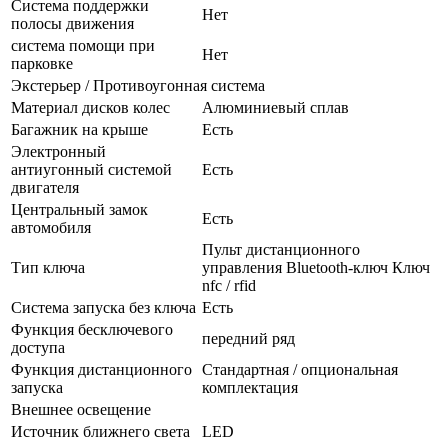
Система поддержки
Нет
полосы движения
система помощи при
Нет
парковке
Экстерьер / Противоугонная система
Материал дисков колес
Алюминиевый сплав
Багажник на крыше
Есть
Электронный
антиугонный системой
Есть
двигателя
Центральный замок
Есть
автомобиля
Пульт дистанционного
Тип ключа
управления Bluetooth-ключ Ключ
nfc / rfid
Система запуска без ключа
Есть
Функция бесключевого
передний ряд
доступа
Функция дистанционного
Стандартная / опциональная
запуска
комплектация
Внешнее освещение
Источник ближнего света
LED