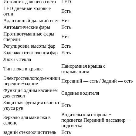
Источник дальнего света
LED
LED дневные ходовые
Есть
огни
Адаптивный дальний свет
Нет
Автоматические фары
Есть
Противотуманные фары
Нет
спереди
Регулировка высоты фар
Есть
Задержка отключения фар
Есть
Люк / Стекла
Панорамная крыша с
Тип люка в крыше
открыванием
Электростеклоподъемники
Передний — есть / Задний — есть
передние/задние
Функция одним касанием
Сиденье водителя
для стекол
Защитная функция окон от
Есть
укуса рук
Водительская сторона +
Зеркало для макияжа в
подсветка Передний пассажир +
салоне
подсветка
задний стеклоочиститель
Есть