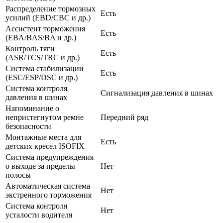
Распределение тормозных
Есть
усилий (EBD/CBC и др.)
Ассистент торможения
Есть
(EBA/BAS/BA и др.)
Контроль тяги
Есть
(ASR/TCS/TRC и др.)
Система стабилизации
Есть
(ESC/ESP/DSC и др.)
Система контроля
Сигнализация давления в шинах
давления в шинах
Напоминание о
непристегнутом ремне
Передний ряд
безопасности
Монтажные места для
Есть
детских кресел ISOFIX
Система предупреждения
о выходе за пределы
Нет
полосы
Автоматическая система
Нет
экстренного торможения
Система контроля
Нет
усталости водителя