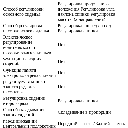
Регулировка продольного
Способ регулировки
положения Регулировка угла
основного сиденья
наклона спинки Регулировка
высоты (2 направления)
Способ регулировки
Регулировка вперед / назад
пассажирского сиденья
Регулировка спинки
Электрическое
регулирование
Нет
водительского и
пассажирского сиденьев
Функции передних
Нет
сидений
Функция памяти
Нет
электроподогрева сидений
регулируемая кнопка
заднего ряда для
Нет
пассажира
Регулировка сидений
Регулировка спинки
второго ряда
Способ складывания
Складывание в пропорции
задних сидений
передний/задний
Передний — есть / Задний — есть
центральный подлокотник