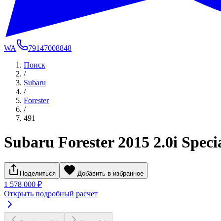
WA
79147008848
Поиск
/
Subaru
/
Forester
/
491
Subaru Forester 2015 2.0i Spec
Поделиться
Добавить в избранное
1 578 000 ₽
Открыть подробный расчет