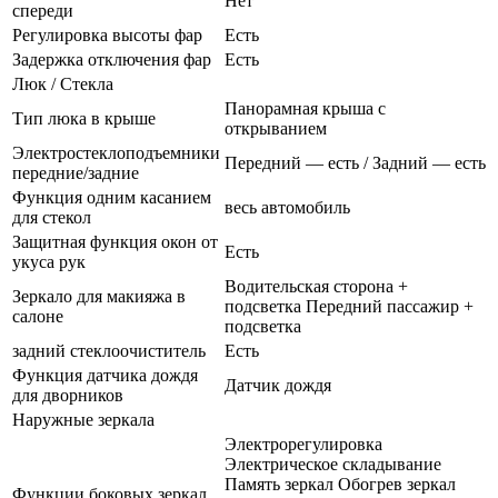
Нет
спереди
Регулировка высоты фар
Есть
Задержка отключения фар
Есть
Люк / Стекла
Панорамная крыша с
Тип люка в крыше
открыванием
Электростеклоподъемники
Передний — есть / Задний — есть
передние/задние
Функция одним касанием
весь автомобиль
для стекол
Защитная функция окон от
Есть
укуса рук
Водительская сторона +
Зеркало для макияжа в
подсветка Передний пассажир +
салоне
подсветка
задний стеклоочиститель
Есть
Функция датчика дождя
Датчик дождя
для дворников
Наружные зеркала
Электрорегулировка
Электрическое складывание
Память зеркал Обогрев зеркал
Функции боковых зеркал