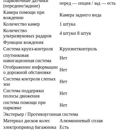
Парковочные датчики
перед — опция / зад — есть
(передние/задние)
Камера помощи при
Камера заднего вида
вождении
Количество камер
1 штука
Количество
4 штуки 8 штук
ультразвуковых радаров
Функции вождения
Система круиз-контроля
Круизнетконтроль
спутниковая
Нет
навигационная система
Отображение информации
Нет
о дорожной обстановке
Система контроля слепых
Нет
зон
Система поддержки
Нет
полосы движения
система помощи при
Нет
парковке
Экстерьер / Противоугонная система
Материал дисков колес
Алюминиевый сплав
электропривод багажника
Есть