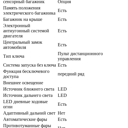
сенсорный багажник
Опция
Память положения
Есть
электрического багажника
Багажник на крыше
Есть
Электронный
антиугонный системой
Есть
двигателя
Центральный замок
Есть
автомобиля
Пульт дистанционного
Тип ключа
управления
Система запуска без ключа
Есть
Функция бесключевого
передний ряд
доступа
Внешнее освещение
Источник ближнего света
LED
Источник дальнего света
LED
LED дневные ходовые
Есть
огни
Адаптивный дальний свет
Нет
Автоматические фары
Есть
Противотуманные фары