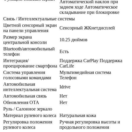
Автоматический наклон при
заднем ходе Автоматическое
складывание при блокировке
Связь / Интеллектуальные системы
Цветной сенсорный экран
Сенсорный ЖКнетдисплей
на панели управления
Размер экрана
10.25 дюймов
центральной консоли
Bluetooth/автомобильный
Есть
телефон
Интеграция/
Поддержка CarPlay Поддержка
проецирование смартфона
CarLife
Система управления
Мультимедийная система
голосовыми командами
Телефон
Автомобильная
Idrive
интеллектуальная система
Автомобильная связь
Нет
Обновления OTA
Нет
Руль / Салонное зеркало
Материал рулевого колеса
Натуральная кожа
Регулировка положения
Ручная регулировка высоты и
рулевого колеса
продольного положения