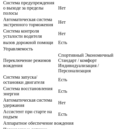
Система предупреждения
о выходе за пределы
Нет
полосы
Автоматическая система
Нет
экстренного торможения
Система контроля
Нет
усталости водителя
вызов дорожной помощи
Есть
Управляемость
Спортивный Экономичный
Переключение режимов
Стандарт / комфорт
вождения
Индивидуализация /
Персонализация
Система запуска/
Есть
остановки двигателя
Система восстановления
Есть
энергии
Автоматическая система
Нет
удержания
Ассистент при старте на
Есть
подъем
Аппаратное обеспечение вождения