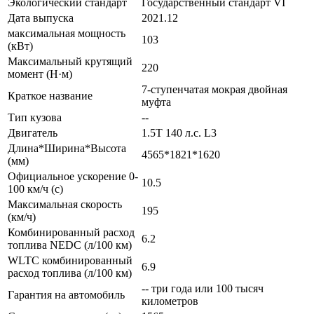
Экологический стандарт
Государственный стандарт VI
Дата выпуска
2021.12
максимальная мощность
103
(кВт)
Максимальный крутящий
220
момент (Н·м)
7-ступенчатая мокрая двойная
Краткое название
муфта
Тип кузова
--
Двигатель
1.5T 140 л.с. L3
Длина*Ширина*Высота
4565*1821*1620
(мм)
Официальное ускорение 0-
10.5
100 км/ч (с)
Максимальная скорость
195
(км/ч)
Комбинированный расход
6.2
топлива NEDC (л/100 км)
WLTC комбинированный
6.9
расход топлива (л/100 км)
-- три года или 100 тысяч
Гарантия на автомобиль
километров