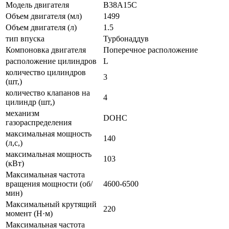
Модель двигателя
B38A15C
Объем двигателя (мл)
1499
Объем двигателя (л)
1.5
тип впуска
Турбонаддув
Компоновка двигателя
Поперечное расположение
расположение цилиндров
L
количество цилиндров
3
(шт,)
количество клапанов на
4
цилиндр (шт,)
механизм
DOHC
газораспределения
максимальная мощность
140
(л,с,)
максимальная мощность
103
(кВт)
Максимальная частота
вращения мощности (об/
4600-6500
мин)
Максимальный крутящий
220
момент (Н·м)
Максимальная частота