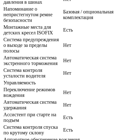
давления в шинах
Напоминание о
Базовая / опциональная
непристегнутом ремне
комплектация
безопасности
Монтажные места для
Есть
детских кресел ISOFIX
Система предупреждения
о выходе за пределы
Нет
полосы
Автоматическая система
Нет
экстренного торможения
Система контроля
Нет
усталости водителя
Управляемость
Переключение режимов
Нет
вождения
Автоматическая система
Нет
удержания
Ассистент при старте на
Есть
подъем
Система контроля спуска
Есть
по крутому склону
Аппаратное обеспечение вождения