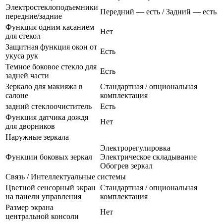
Электростеклоподъемники
Передний — есть / Задний — есть
передние/задние
Функция одним касанием
Нет
для стекол
Защитная функция окон от
Есть
укуса рук
Темное боковое стекло для
Есть
задней части
Зеркало для макияжа в
Стандартная / опциональная
салоне
комплектация
задний стеклоочиститель
Есть
Функция датчика дождя
Нет
для дворников
Наружные зеркала
Электрорегулировка
Функции боковых зеркал
Электрическое складывание
Обогрев зеркал
Связь / Интеллектуальные системы
Цветной сенсорный экран
Стандартная / опциональная
на панели управления
комплектация
Размер экрана
Нет
центральной консоли