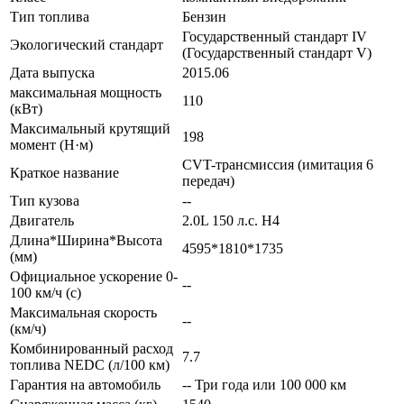
Тип топлива
Бензин
Государственный стандарт IV
Экологический стандарт
(Государственный стандарт V)
Дата выпуска
2015.06
максимальная мощность
110
(кВт)
Максимальный крутящий
198
момент (Н·м)
CVT-трансмиссия (имитация 6
Краткое название
передач)
Тип кузова
--
Двигатель
2.0L 150 л.с. H4
Длина*Ширина*Высота
4595*1810*1735
(мм)
Официальное ускорение 0-
--
100 км/ч (с)
Максимальная скорость
--
(км/ч)
Комбинированный расход
7.7
топлива NEDC (л/100 км)
Гарантия на автомобиль
-- Три года или 100 000 км