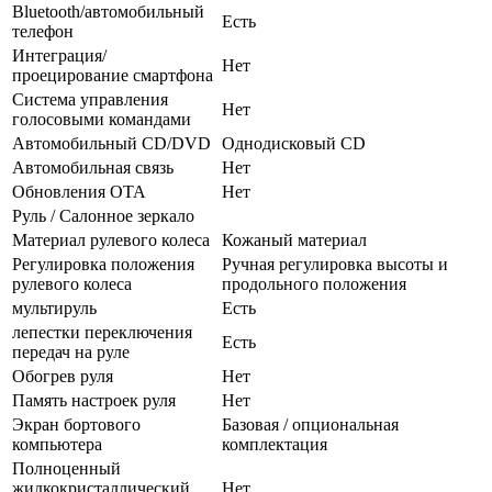
Bluetooth/автомобильный
Есть
телефон
Интеграция/
Нет
проецирование смартфона
Система управления
Нет
голосовыми командами
Автомобильный CD/DVD
Однодисковый CD
Автомобильная связь
Нет
Обновления OTA
Нет
Руль / Салонное зеркало
Материал рулевого колеса
Кожаный материал
Регулировка положения
Ручная регулировка высоты и
рулевого колеса
продольного положения
мультируль
Есть
лепестки переключения
Есть
передач на руле
Обогрев руля
Нет
Память настроек руля
Нет
Экран бортового
Базовая / опциональная
компьютера
комплектация
Полноценный
жидкокристаллический
Нет