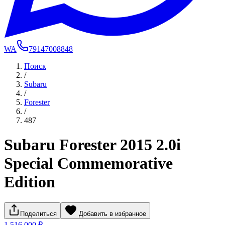
WA
79147008848
Поиск
/
Subaru
/
Forester
/
487
Subaru Forester 2015 2.0i
Special Commemorative
Edition
Поделиться
Добавить в избранное
1 516 000 ₽