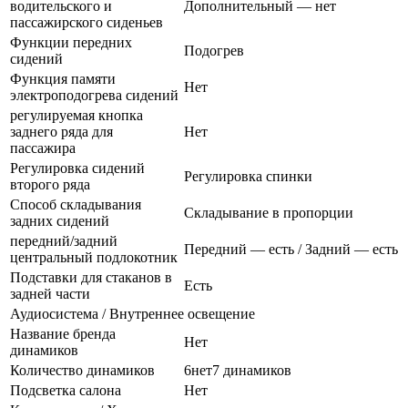
водительского и
Дополнительный — нет
пассажирского сиденьев
Функции передних
Подогрев
сидений
Функция памяти
Нет
электроподогрева сидений
регулируемая кнопка
заднего ряда для
Нет
пассажира
Регулировка сидений
Регулировка спинки
второго ряда
Способ складывания
Складывание в пропорции
задних сидений
передний/задний
Передний — есть / Задний — есть
центральный подлокотник
Подставки для стаканов в
Есть
задней части
Аудиосистема / Внутреннее освещение
Название бренда
Нет
динамиков
Количество динамиков
6нет7 динамиков
Подсветка салона
Нет