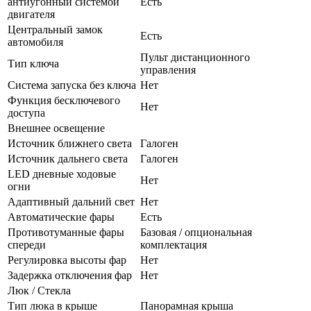
антиугонный системой
Есть
двигателя
Центральный замок
Есть
автомобиля
Пульт дистанционного
Тип ключа
управления
Система запуска без ключа
Нет
Функция бесключевого
Нет
доступа
Внешнее освещение
Источник ближнего света
Галоген
Источник дальнего света
Галоген
LED дневные ходовые
Нет
огни
Адаптивный дальний свет
Нет
Автоматические фары
Есть
Противотуманные фары
Базовая / опциональная
спереди
комплектация
Регулировка высоты фар
Нет
Задержка отключения фар
Нет
Люк / Стекла
Тип люка в крыше
Панорамная крыша