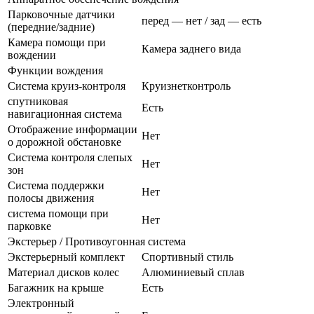
Парковочные датчики
перед — нет / зад — есть
(передние/задние)
Камера помощи при
Камера заднего вида
вождении
Функции вождения
Система круиз-контроля
Круизнетконтроль
спутниковая
Есть
навигационная система
Отображение информации
Нет
о дорожной обстановке
Система контроля слепых
Нет
зон
Система поддержки
Нет
полосы движения
система помощи при
Нет
парковке
Экстерьер / Противоугонная система
Экстерьерный комплект
Спортивный стиль
Материал дисков колес
Алюминиевый сплав
Багажник на крыше
Есть
Электронный