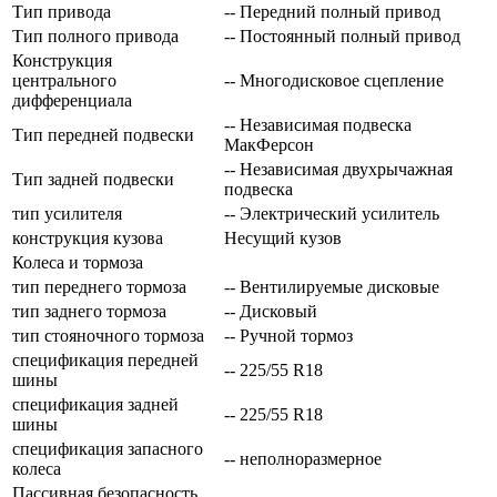
Тип привода
-- Передний полный привод
Тип полного привода
-- Постоянный полный привод
Конструкция
центрального
-- Многодисковое сцепление
дифференциала
-- Независимая подвеска
Тип передней подвески
МакФерсон
-- Независимая двухрычажная
Тип задней подвески
подвеска
тип усилителя
-- Электрический усилитель
конструкция кузова
Несущий кузов
Колеса и тормоза
тип переднего тормоза
-- Вентилируемые дисковые
тип заднего тормоза
-- Дисковый
тип стояночного тормоза
-- Ручной тормоз
спецификация передней
-- 225/55 R18
шины
спецификация задней
-- 225/55 R18
шины
спецификация запасного
-- неполноразмерное
колеса
Пассивная безопасность