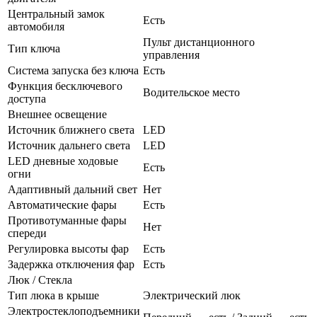
Центральный замок
Есть
автомобиля
Пульт дистанционного
Тип ключа
управления
Система запуска без ключа
Есть
Функция бесключевого
Водительское место
доступа
Внешнее освещение
Источник ближнего света
LED
Источник дальнего света
LED
LED дневные ходовые
Есть
огни
Адаптивный дальний свет
Нет
Автоматические фары
Есть
Противотуманные фары
Нет
спереди
Регулировка высоты фар
Есть
Задержка отключения фар
Есть
Люк / Стекла
Тип люка в крыше
Электрический люк
Электростеклоподъемники