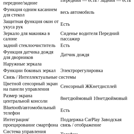
Передний — есть / Задний — есть
передние/задние
Функция одним касанием
весь автомобиль
для стекол
Защитная функция окон от
Есть
укуса рук
Зеркало для макияжа в
Сиденье водителя Передний
салоне
пассажир
задний стеклоочиститель
Есть
Функция датчика дождя
Датчик дождя
для дворников
Наружные зеркала
Функции боковых зеркал
Электрорегулировка
Связь / Интеллектуальные системы
Цветной сенсорный экран
Сенсорный ЖКнетдисплей
на панели управления
Размер экрана
8нетдюймовый 10нетдюймовый
центральной консоли
Bluetooth/автомобильный
Есть
телефон
Интеграция/
Поддержка CarPlay Заводская
проецирование смартфона
связь / отображение
Система управления