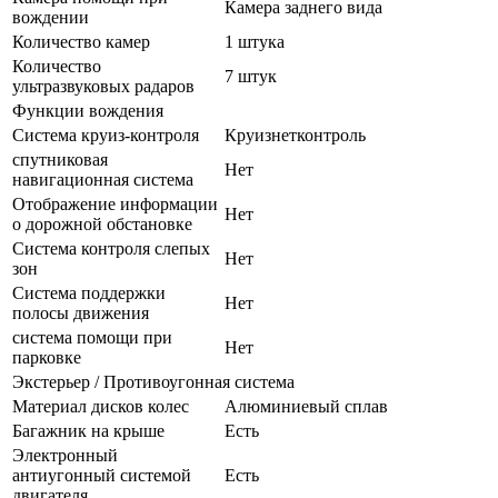
Камера заднего вида
вождении
Количество камер
1 штука
Количество
7 штук
ультразвуковых радаров
Функции вождения
Система круиз-контроля
Круизнетконтроль
спутниковая
Нет
навигационная система
Отображение информации
Нет
о дорожной обстановке
Система контроля слепых
Нет
зон
Система поддержки
Нет
полосы движения
система помощи при
Нет
парковке
Экстерьер / Противоугонная система
Материал дисков колес
Алюминиевый сплав
Багажник на крыше
Есть
Электронный
антиугонный системой
Есть
двигателя