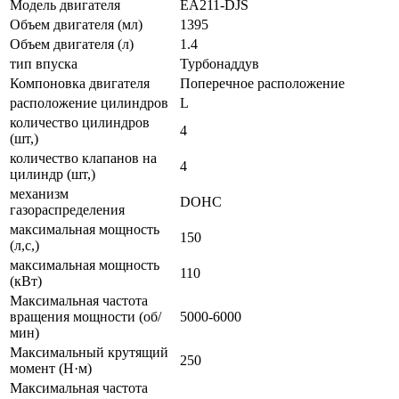
Модель двигателя
EA211-DJS
Объем двигателя (мл)
1395
Объем двигателя (л)
1.4
тип впуска
Турбонаддув
Компоновка двигателя
Поперечное расположение
расположение цилиндров
L
количество цилиндров
4
(шт,)
количество клапанов на
4
цилиндр (шт,)
механизм
DOHC
газораспределения
максимальная мощность
150
(л,с,)
максимальная мощность
110
(кВт)
Максимальная частота
вращения мощности (об/
5000-6000
мин)
Максимальный крутящий
250
момент (Н·м)
Максимальная частота