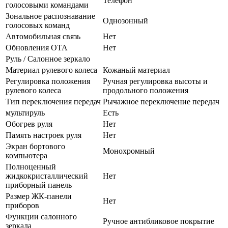
Телефон
голосовыми командами
Зональное распознавание
Однозонный
голосовых команд
Автомобильная связь
Нет
Обновления OTA
Нет
Руль / Салонное зеркало
Материал рулевого колеса
Кожаный материал
Регулировка положения
Ручная регулировка высоты и
рулевого колеса
продольного положения
Тип переключения передач
Рычажное переключение передач
мультируль
Есть
Обогрев руля
Нет
Память настроек руля
Нет
Экран бортового
Монохромный
компьютера
Полноценный
жидкокристаллический
Нет
приборный панель
Размер ЖК-панели
Нет
приборов
Функции салонного
Ручное антибликовое покрытие
зеркала