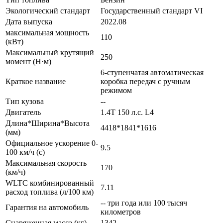
Экологический стандарт
Государственный стандарт VI
Дата выпуска
2022.08
максимальная мощность
110
(кВт)
Максимальный крутящий
250
момент (Н·м)
6-ступенчатая автоматическая
Краткое название
коробка передач с ручным
режимом
Тип кузова
--
Двигатель
1.4T 150 л.с. L4
Длина*Ширина*Высота
4418*1841*1616
(мм)
Официальное ускорение 0-
9.5
100 км/ч (с)
Максимальная скорость
170
(км/ч)
WLTC комбинированный
7.11
расход топлива (л/100 км)
-- три года или 100 тысяч
Гарантия на автомобиль
километров
Снаряженная масса (кг)
1342