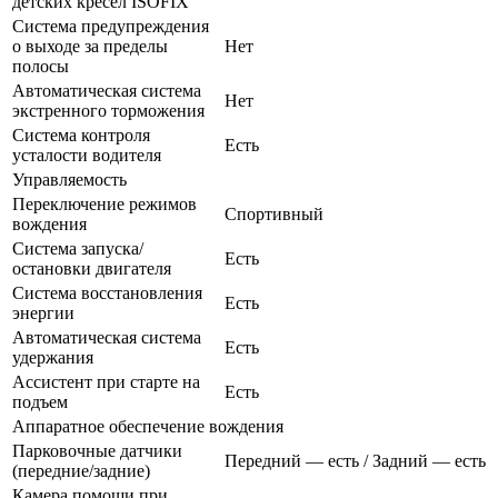
детских кресел ISOFIX
Система предупреждения
о выходе за пределы
Нет
полосы
Автоматическая система
Нет
экстренного торможения
Система контроля
Есть
усталости водителя
Управляемость
Переключение режимов
Спортивный
вождения
Система запуска/
Есть
остановки двигателя
Система восстановления
Есть
энергии
Автоматическая система
Есть
удержания
Ассистент при старте на
Есть
подъем
Аппаратное обеспечение вождения
Парковочные датчики
Передний — есть / Задний — есть
(передние/задние)
Камера помощи при