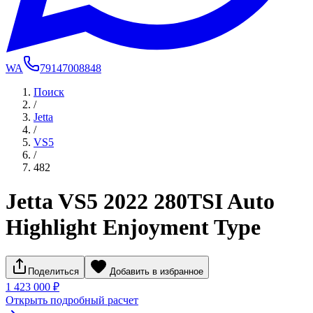
WA
79147008848
Поиск
/
Jetta
/
VS5
/
482
Jetta VS5 2022 280TSI Auto
Highlight Enjoyment Type
Поделиться
Добавить в избранное
1 423 000 ₽
Открыть подробный расчет