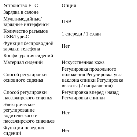
Устройство ETC
Опция
Зарядка в салоне
Мультимедийные/
USB
зарядные интерфейсы
Количество разъемов
1 спереди / 1 сзади
USB/Type-C
Функция беспроводной
Нет
зарядки телефона
Конфигурация сидений
Материал сидений
Искусственная кожа
Регулировка продольного
Способ регулировки
положения Регулировка угла
основного сиденья
наклона спинки Регулировка
высоты (2 направления)
Способ регулировки
Регулировка вперед / назад
пассажирского сиденья
Регулировка спинки
Электрическое
регулирование
Нет
водительского и
пассажирского сиденьев
Функции передних
Нет
сидений