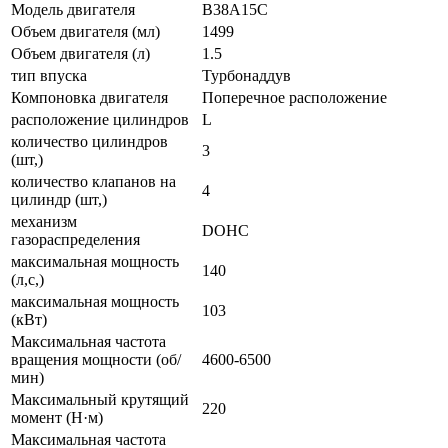
Модель двигателя
B38A15C
Объем двигателя (мл)
1499
Объем двигателя (л)
1.5
тип впуска
Турбонаддув
Компоновка двигателя
Поперечное расположение
расположение цилиндров
L
количество цилиндров
3
(шт,)
количество клапанов на
4
цилиндр (шт,)
механизм
DOHC
газораспределения
максимальная мощность
140
(л,с,)
максимальная мощность
103
(кВт)
Максимальная частота
вращения мощности (об/
4600-6500
мин)
Максимальный крутящий
220
момент (Н·м)
Максимальная частота