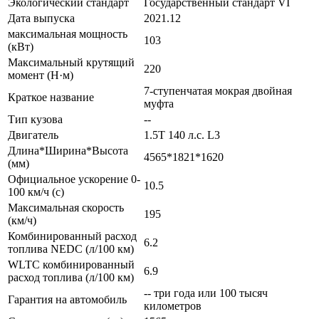
Экологический стандарт
Государственный стандарт VI
Дата выпуска
2021.12
максимальная мощность
103
(кВт)
Максимальный крутящий
220
момент (Н·м)
7-ступенчатая мокрая двойная
Краткое название
муфта
Тип кузова
--
Двигатель
1.5T 140 л.с. L3
Длина*Ширина*Высота
4565*1821*1620
(мм)
Официальное ускорение 0-
10.5
100 км/ч (с)
Максимальная скорость
195
(км/ч)
Комбинированный расход
6.2
топлива NEDC (л/100 км)
WLTC комбинированный
6.9
расход топлива (л/100 км)
-- три года или 100 тысяч
Гарантия на автомобиль
километров