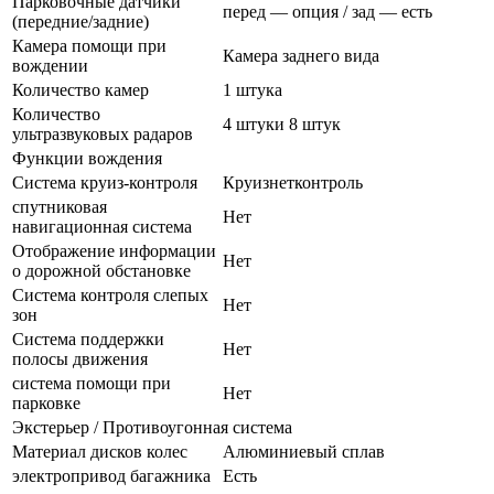
Парковочные датчики
перед — опция / зад — есть
(передние/задние)
Камера помощи при
Камера заднего вида
вождении
Количество камер
1 штука
Количество
4 штуки 8 штук
ультразвуковых радаров
Функции вождения
Система круиз-контроля
Круизнетконтроль
спутниковая
Нет
навигационная система
Отображение информации
Нет
о дорожной обстановке
Система контроля слепых
Нет
зон
Система поддержки
Нет
полосы движения
система помощи при
Нет
парковке
Экстерьер / Противоугонная система
Материал дисков колес
Алюминиевый сплав
электропривод багажника
Есть