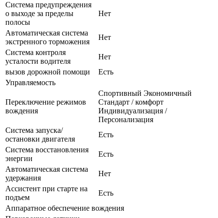
Система предупреждения
о выходе за пределы
Нет
полосы
Автоматическая система
Нет
экстренного торможения
Система контроля
Нет
усталости водителя
вызов дорожной помощи
Есть
Управляемость
Спортивный Экономичный
Переключение режимов
Стандарт / комфорт
вождения
Индивидуализация /
Персонализация
Система запуска/
Есть
остановки двигателя
Система восстановления
Есть
энергии
Автоматическая система
Нет
удержания
Ассистент при старте на
Есть
подъем
Аппаратное обеспечение вождения