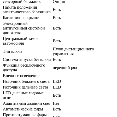
сенсорный багажник
Опция
Память положения
Есть
электрического багажника
Багажник на крыше
Есть
Электронный
антиугонный системой
Есть
двигателя
Центральный замок
Есть
автомобиля
Пульт дистанционного
Тип ключа
управления
Система запуска без ключа
Есть
Функция бесключевого
передний ряд
доступа
Внешнее освещение
Источник ближнего света
LED
Источник дальнего света
LED
LED дневные ходовые
Есть
огни
Адаптивный дальний свет
Нет
Автоматические фары
Есть
Противотуманные фары