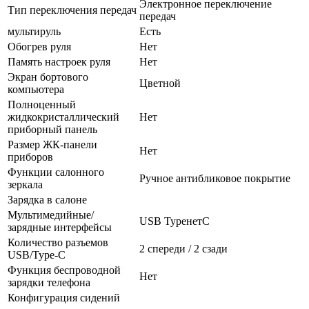
Электронное переключение
Тип переключения передач
передач
мультируль
Есть
Обогрев руля
Нет
Память настроек руля
Нет
Экран бортового
Цветной
компьютера
Полноценный
жидкокристаллический
Нет
приборный панель
Размер ЖК-панели
Нет
приборов
Функции салонного
Ручное антибликовое покрытие
зеркала
Зарядка в салоне
Мультимедийные/
USB TypeнетC
зарядные интерфейсы
Количество разъемов
2 спереди / 2 сзади
USB/Type-C
Функция беспроводной
Нет
зарядки телефона
Конфигурация сидений