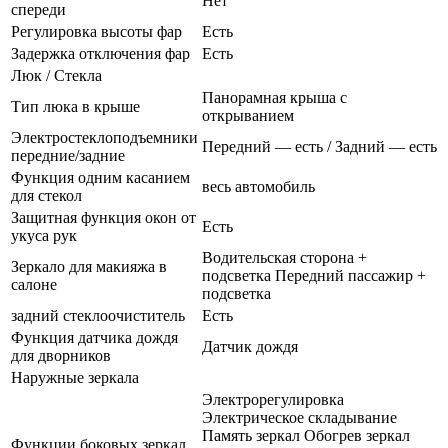
Нет
спереди
Регулировка высоты фар
Есть
Задержка отключения фар
Есть
Люк / Стекла
Панорамная крыша с
Тип люка в крыше
открыванием
Электростеклоподъемники
Передний — есть / Задний — есть
передние/задние
Функция одним касанием
весь автомобиль
для стекол
Защитная функция окон от
Есть
укуса рук
Водительская сторона +
Зеркало для макияжа в
подсветка Передний пассажир +
салоне
подсветка
задний стеклоочиститель
Есть
Функция датчика дождя
Датчик дождя
для дворников
Наружные зеркала
Электрорегулировка
Электрическое складывание
Память зеркал Обогрев зеркал
Функции боковых зеркал