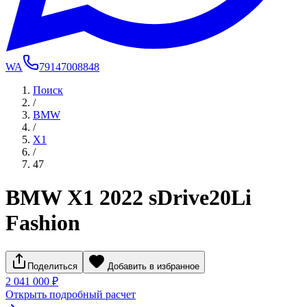
WA
79147008848
Поиск
/
BMW
/
X1
/
47
BMW X1 2022 sDrive20Li
Fashion
Поделиться
Добавить в избранное
2 041 000 ₽
Открыть подробный расчет