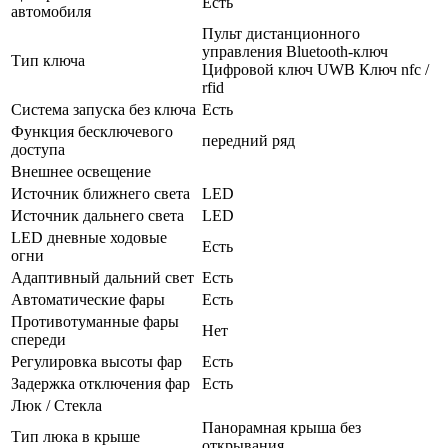
Есть
автомобиля
Пульт дистанционного
управления Bluetooth-ключ
Тип ключа
Цифровой ключ UWB Ключ nfc /
rfid
Система запуска без ключа
Есть
Функция бесключевого
передний ряд
доступа
Внешнее освещение
Источник ближнего света
LED
Источник дальнего света
LED
LED дневные ходовые
Есть
огни
Адаптивный дальний свет
Есть
Автоматические фары
Есть
Противотуманные фары
Нет
спереди
Регулировка высоты фар
Есть
Задержка отключения фар
Есть
Люк / Стекла
Панорамная крыша без
Тип люка в крыше
открывания