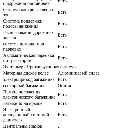
Есть
о дорожной обстановке
Система контроля слепых
Есть
зон
Система поддержки
Есть
полосы движения
Распознавание дорожных
Есть
знаков
система помощи при
Есть
парковке
Автоматическая парковка
Есть
по траектории
Экстерьер / Противоугонная система
Материал дисков колес
Алюминиевый сплав
электропривод багажника
Есть
сенсорный багажник
Опция
Память положения
Есть
электрического багажника
Багажник на крыше
Есть
Электронный
антиугонный системой
Есть
двигателя
Центральный замок