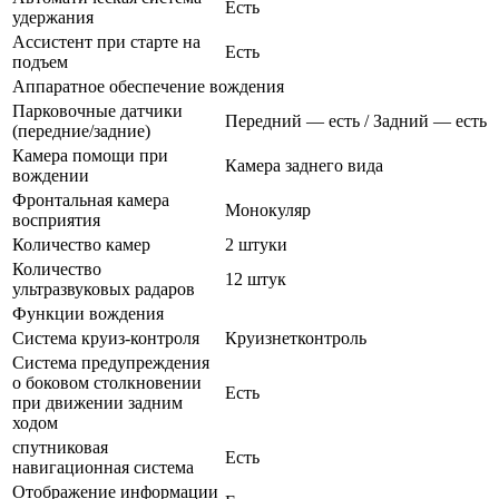
Есть
удержания
Ассистент при старте на
Есть
подъем
Аппаратное обеспечение вождения
Парковочные датчики
Передний — есть / Задний — есть
(передние/задние)
Камера помощи при
Камера заднего вида
вождении
Фронтальная камера
Монокуляр
восприятия
Количество камер
2 штуки
Количество
12 штук
ультразвуковых радаров
Функции вождения
Система круиз-контроля
Круизнетконтроль
Система предупреждения
о боковом столкновении
Есть
при движении задним
ходом
спутниковая
Есть
навигационная система
Отображение информации