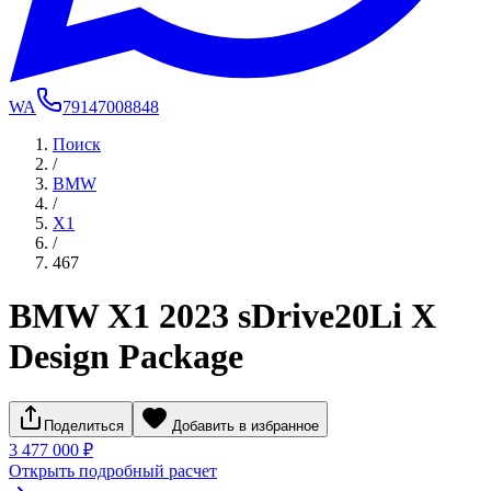
WA
79147008848
Поиск
/
BMW
/
X1
/
467
BMW X1 2023 sDrive20Li X
Design Package
Поделиться
Добавить в избранное
3 477 000 ₽
Открыть подробный расчет