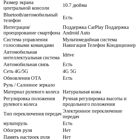
Размер экрана
10.7 дюйма
центральной консоли
Bluetooth/автомобильный
Есть
телефон
Интеграция/
Поддержка CarPlay Поддержка
проецирование смартфона
Android Auto
Система управления
Мультимедийная система
голосовыми командами
Навигация Телефон Кондиционер
Автомобильная
Idrive
интеллектуальная система
Автомобильная связь
Есть
Сеть 4G/5G
4G 5G
Обновления OTA
Есть
Руль / Салонное зеркало
Материал рулевого колеса
Натуральная кожа
Регулировка положения
Ручная регулировка высоты и
рулевого колеса
продольного положения
Электронное переключение
Тип переключения передач
передач
мультируль
Есть
Обогрев руля
Нет
Память настроек руля
Нет