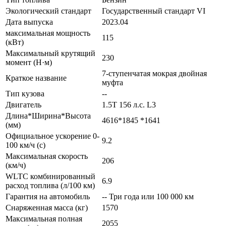
Экологический стандарт
Государственный стандарт VI
Дата выпуска
2023.04
максимальная мощность
115
(кВт)
Максимальный крутящий
230
момент (Н·м)
7-ступенчатая мокрая двойная
Краткое название
муфта
Тип кузова
--
Двигатель
1.5T 156 л.с. L3
Длина*Ширина*Высота
4616*1845 *1641
(мм)
Официальное ускорение 0-
9.2
100 км/ч (с)
Максимальная скорость
206
(км/ч)
WLTC комбинированный
6.9
расход топлива (л/100 км)
Гарантия на автомобиль
-- Три года или 100 000 км
Снаряженная масса (кг)
1570
Максимальная полная
2055