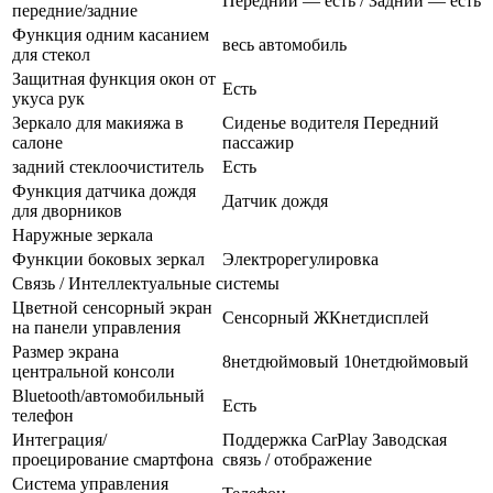
Передний — есть / Задний — есть
передние/задние
Функция одним касанием
весь автомобиль
для стекол
Защитная функция окон от
Есть
укуса рук
Зеркало для макияжа в
Сиденье водителя Передний
салоне
пассажир
задний стеклоочиститель
Есть
Функция датчика дождя
Датчик дождя
для дворников
Наружные зеркала
Функции боковых зеркал
Электрорегулировка
Связь / Интеллектуальные системы
Цветной сенсорный экран
Сенсорный ЖКнетдисплей
на панели управления
Размер экрана
8нетдюймовый 10нетдюймовый
центральной консоли
Bluetooth/автомобильный
Есть
телефон
Интеграция/
Поддержка CarPlay Заводская
проецирование смартфона
связь / отображение
Система управления