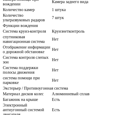
Камера заднего вида
вождении
Количество камер
1 штука
Количество
7 штук
ультразвуковых радаров
Функции вождения
Система круиз-контроля
Круизнетконтроль
спутниковая
Нет
навигационная система
Отображение информации
Нет
о дорожной обстановке
Система контроля слепых
Нет
зон
Система поддержки
Нет
полосы движения
система помощи при
Нет
парковке
Экстерьер / Противоугонная система
Материал дисков колес
Алюминиевый сплав
Багажник на крыше
Есть
Электронный
антиугонный системой
Есть
двигателя