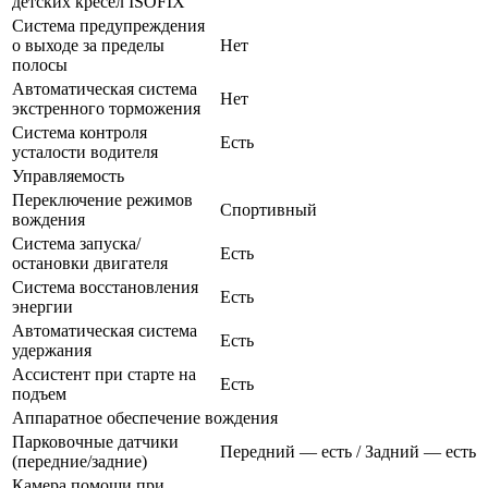
детских кресел ISOFIX
Система предупреждения
о выходе за пределы
Нет
полосы
Автоматическая система
Нет
экстренного торможения
Система контроля
Есть
усталости водителя
Управляемость
Переключение режимов
Спортивный
вождения
Система запуска/
Есть
остановки двигателя
Система восстановления
Есть
энергии
Автоматическая система
Есть
удержания
Ассистент при старте на
Есть
подъем
Аппаратное обеспечение вождения
Парковочные датчики
Передний — есть / Задний — есть
(передние/задние)
Камера помощи при