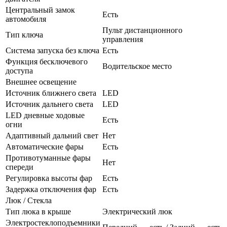
Центральный замок
Есть
автомобиля
Пульт дистанционного
Тип ключа
управления
Система запуска без ключа
Есть
Функция бесключевого
Водительское место
доступа
Внешнее освещение
Источник ближнего света
LED
Источник дальнего света
LED
LED дневные ходовые
Есть
огни
Адаптивный дальний свет
Нет
Автоматические фары
Есть
Противотуманные фары
Нет
спереди
Регулировка высоты фар
Есть
Задержка отключения фар
Есть
Люк / Стекла
Тип люка в крыше
Электрический люк
Электростеклоподъемники