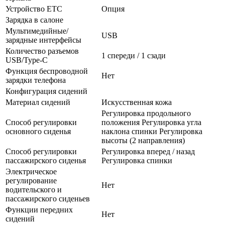
Устройство ETC
Опция
Зарядка в салоне
Мультимедийные/
USB
зарядные интерфейсы
Количество разъемов
1 спереди / 1 сзади
USB/Type-C
Функция беспроводной
Нет
зарядки телефона
Конфигурация сидений
Материал сидений
Искусственная кожа
Регулировка продольного
Способ регулировки
положения Регулировка угла
основного сиденья
наклона спинки Регулировка
высоты (2 направления)
Способ регулировки
Регулировка вперед / назад
пассажирского сиденья
Регулировка спинки
Электрическое
регулирование
Нет
водительского и
пассажирского сиденьев
Функции передних
Нет
сидений