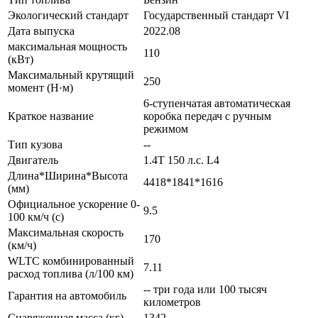
Экологический стандарт
Государственный стандарт VI
Дата выпуска
2022.08
максимальная мощность
110
(кВт)
Максимальный крутящий
250
момент (Н·м)
6-ступенчатая автоматическая
Краткое название
коробка передач с ручным
режимом
Тип кузова
--
Двигатель
1.4T 150 л.с. L4
Длина*Ширина*Высота
4418*1841*1616
(мм)
Официальное ускорение 0-
9.5
100 км/ч (с)
Максимальная скорость
170
(км/ч)
WLTC комбинированный
7.11
расход топлива (л/100 км)
-- три года или 100 тысяч
Гарантия на автомобиль
километров
Снаряженная масса (кг)
1342