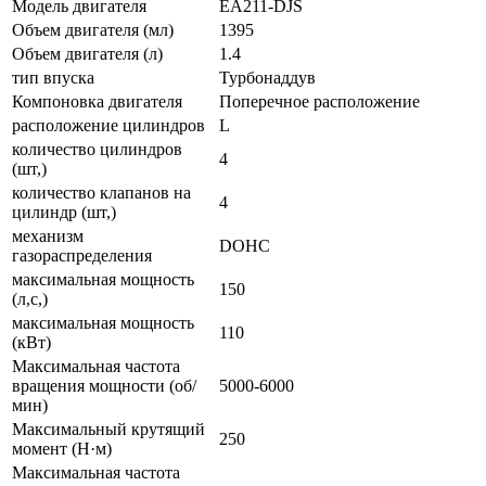
Модель двигателя
EA211-DJS
Объем двигателя (мл)
1395
Объем двигателя (л)
1.4
тип впуска
Турбонаддув
Компоновка двигателя
Поперечное расположение
расположение цилиндров
L
количество цилиндров
4
(шт,)
количество клапанов на
4
цилиндр (шт,)
механизм
DOHC
газораспределения
максимальная мощность
150
(л,с,)
максимальная мощность
110
(кВт)
Максимальная частота
вращения мощности (об/
5000-6000
мин)
Максимальный крутящий
250
момент (Н·м)
Максимальная частота