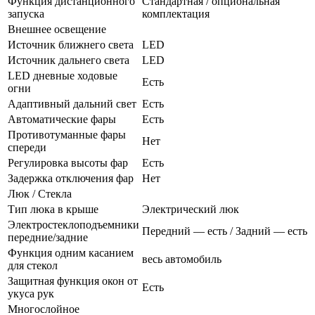
Функция дистанционного
Стандартная / опциональная
запуска
комплектация
Внешнее освещение
Источник ближнего света
LED
Источник дальнего света
LED
LED дневные ходовые
Есть
огни
Адаптивный дальний свет
Есть
Автоматические фары
Есть
Противотуманные фары
Нет
спереди
Регулировка высоты фар
Есть
Задержка отключения фар
Нет
Люк / Стекла
Тип люка в крыше
Электрический люк
Электростеклоподъемники
Передний — есть / Задний — есть
передние/задние
Функция одним касанием
весь автомобиль
для стекол
Защитная функция окон от
Есть
укуса рук
Многослойное