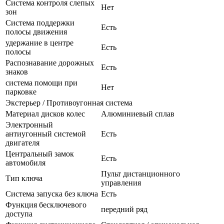
Система контроля слепых
Нет
зон
Система поддержки
Есть
полосы движения
удержание в центре
Есть
полосы
Распознавание дорожных
Есть
знаков
система помощи при
Нет
парковке
Экстерьер / Противоугонная система
Материал дисков колес
Алюминиевый сплав
Электронный
антиугонный системой
Есть
двигателя
Центральный замок
Есть
автомобиля
Пульт дистанционного
Тип ключа
управления
Система запуска без ключа
Есть
Функция бесключевого
передний ряд
доступа