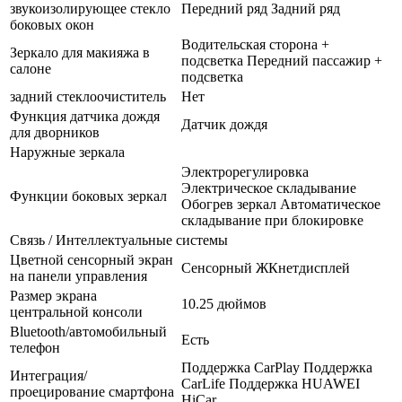
звукоизолирующее стекло
Передний ряд Задний ряд
боковых окон
Водительская сторона +
Зеркало для макияжа в
подсветка Передний пассажир +
салоне
подсветка
задний стеклоочиститель
Нет
Функция датчика дождя
Датчик дождя
для дворников
Наружные зеркала
Электрорегулировка
Электрическое складывание
Функции боковых зеркал
Обогрев зеркал Автоматическое
складывание при блокировке
Связь / Интеллектуальные системы
Цветной сенсорный экран
Сенсорный ЖКнетдисплей
на панели управления
Размер экрана
10.25 дюймов
центральной консоли
Bluetooth/автомобильный
Есть
телефон
Поддержка CarPlay Поддержка
Интеграция/
CarLife Поддержка HUAWEI
проецирование смартфона
HiCar