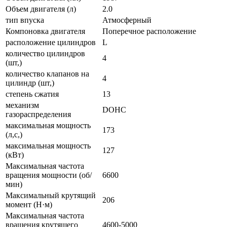
Объем двигателя (л)
2.0
тип впуска
Атмосферный
Компоновка двигателя
Поперечное расположение
расположение цилиндров
L
количество цилиндров
4
(шт,)
количество клапанов на
4
цилиндр (шт,)
степень сжатия
13
механизм
DOHC
газораспределения
максимальная мощность
173
(л,с,)
максимальная мощность
127
(кВт)
Максимальная частота
вращения мощности (об/
6600
мин)
Максимальный крутящий
206
момент (Н·м)
Максимальная частота
вращения крутящего
4600-5000