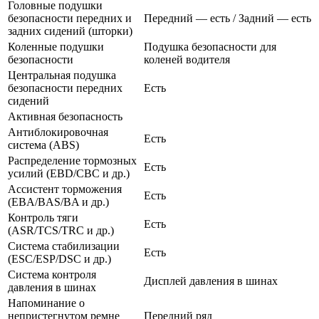
Головные подушки
безопасности передних и
Передний — есть / Задний — есть
задних сидений (шторки)
Коленные подушки
Подушка безопасности для
безопасности
коленей водителя
Центральная подушка
безопасности передних
Есть
сидений
Активная безопасность
Антиблокировочная
Есть
система (ABS)
Распределение тормозных
Есть
усилий (EBD/CBC и др.)
Ассистент торможения
Есть
(EBA/BAS/BA и др.)
Контроль тяги
Есть
(ASR/TCS/TRC и др.)
Система стабилизации
Есть
(ESC/ESP/DSC и др.)
Система контроля
Дисплей давления в шинах
давления в шинах
Напоминание о
непристегнутом ремне
Передний ряд