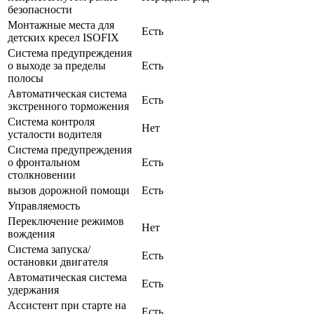
безопасности
Монтажные места для
Есть
детских кресел ISOFIX
Система предупреждения
о выходе за пределы
Есть
полосы
Автоматическая система
Есть
экстренного торможения
Система контроля
Нет
усталости водителя
Система предупреждения
о фронтальном
Есть
столкновении
вызов дорожной помощи
Есть
Управляемость
Переключение режимов
Нет
вождения
Система запуска/
Есть
остановки двигателя
Автоматическая система
Есть
удержания
Ассистент при старте на
Есть