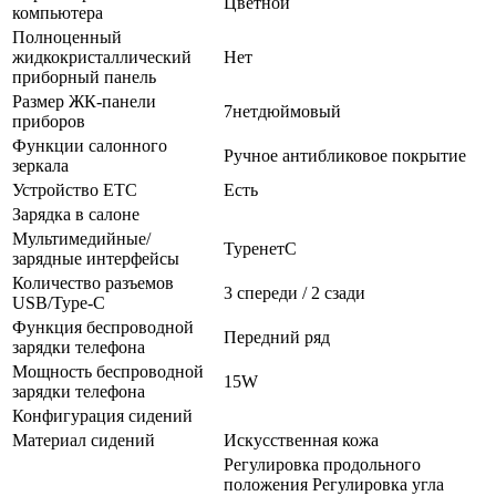
Цветной
компьютера
Полноценный
жидкокристаллический
Нет
приборный панель
Размер ЖК-панели
7нетдюймовый
приборов
Функции салонного
Ручное антибликовое покрытие
зеркала
Устройство ETC
Есть
Зарядка в салоне
Мультимедийные/
TypeнетC
зарядные интерфейсы
Количество разъемов
3 спереди / 2 сзади
USB/Type-C
Функция беспроводной
Передний ряд
зарядки телефона
Мощность беспроводной
15W
зарядки телефона
Конфигурация сидений
Материал сидений
Искусственная кожа
Регулировка продольного
положения Регулировка угла