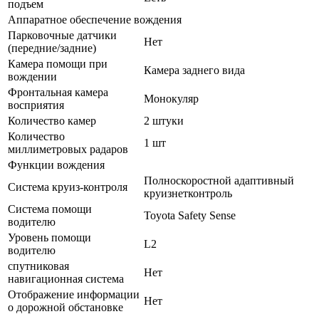
подъем
Аппаратное обеспечение вождения
Парковочные датчики
Нет
(передние/задние)
Камера помощи при
Камера заднего вида
вождении
Фронтальная камера
Монокуляр
восприятия
Количество камер
2 штуки
Количество
1 шт
миллиметровых радаров
Функции вождения
Полноскоростной адаптивный
Система круиз-контроля
круизнетконтроль
Система помощи
Toyota Safety Sense
водителю
Уровень помощи
L2
водителю
спутниковая
Нет
навигационная система
Отображение информации
Нет
о дорожной обстановке