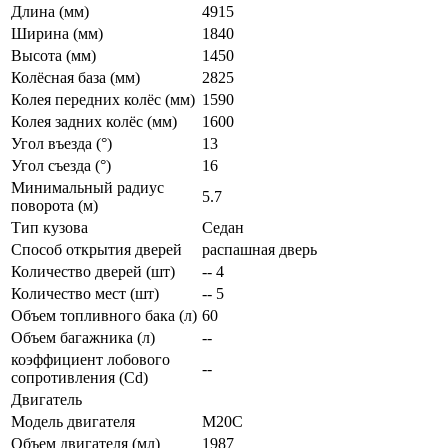
Длина (мм)
4915
Ширина (мм)
1840
Высота (мм)
1450
Колёсная база (мм)
2825
Колея передних колёс (мм)
1590
Колея задних колёс (мм)
1600
Угол въезда (°)
13
Угол съезда (°)
16
Минимальный радиус
5.7
поворота (м)
Тип кузова
Седан
Способ открытия дверей
распашная дверь
Количество дверей (шт)
-- 4
Количество мест (шт)
-- 5
Объем топливного бака (л)
60
Объем багажника (л)
--
коэффициент лобового
--
сопротивления (Cd)
Двигатель
Модель двигателя
M20C
Объем двигателя (мл)
1987