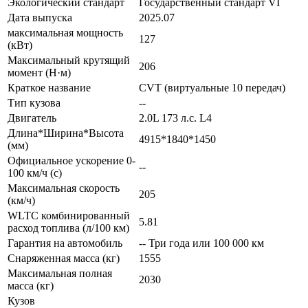
Экологический стандарт
Государственный стандарт VI
Дата выпуска
2025.07
максимальная мощность
127
(кВт)
Максимальный крутящий
206
момент (Н·м)
Краткое название
CVT (виртуальные 10 передач)
Тип кузова
--
Двигатель
2.0L 173 л.с. L4
Длина*Ширина*Высота
4915*1840*1450
(мм)
Официальное ускорение 0-
--
100 км/ч (с)
Максимальная скорость
205
(км/ч)
WLTC комбинированный
5.81
расход топлива (л/100 км)
Гарантия на автомобиль
-- Три года или 100 000 км
Снаряженная масса (кг)
1555
Максимальная полная
2030
масса (кг)
Кузов