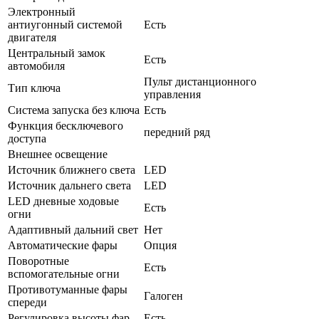
Электронный
антиугонный системой
Есть
двигателя
Центральный замок
Есть
автомобиля
Пульт дистанционного
Тип ключа
управления
Система запуска без ключа
Есть
Функция бесключевого
передний ряд
доступа
Внешнее освещение
Источник ближнего света
LED
Источник дальнего света
LED
LED дневные ходовые
Есть
огни
Адаптивный дальний свет
Нет
Автоматические фары
Опция
Поворотные
Есть
вспомогательные огни
Противотуманные фары
Галоген
спереди
Регулировка высоты фар
Есть