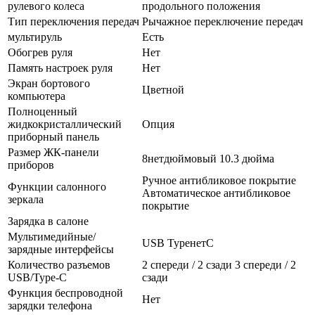
рулевого колеса
продольного положения
Тип переключения передач
Рычажное переключение передач
мультируль
Есть
Обогрев руля
Нет
Память настроек руля
Нет
Экран бортового
Цветной
компьютера
Полноценный
жидкокристаллический
Опция
приборный панель
Размер ЖК-панели
8нетдюймовый 10.3 дюйма
приборов
Ручное антибликовое покрытие
Функции салонного
Автоматическое антибликовое
зеркала
покрытие
Зарядка в салоне
Мультимедийные/
USB TypeнетC
зарядные интерфейсы
Количество разъемов
2 спереди / 2 сзади 3 спереди / 2
USB/Type-C
сзади
Функция беспроводной
Нет
зарядки телефона