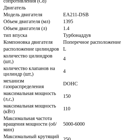
сопротивления (Cd)
Двигатель
Модель двигателя
EA211-DSB
Объем двигателя (мл)
1395
Объем двигателя (л)
1.4
тип впуска
Турбонаддув
Компоновка двигателя
Поперечное расположение
расположение цилиндров
L
количество цилиндров
4
(шт,)
количество клапанов на
4
цилиндр (шт,)
механизм
DOHC
газораспределения
максимальная мощность
150
(л,с,)
максимальная мощность
110
(кВт)
Максимальная частота
вращения мощности (об/
5000-6000
мин)
Максимальный крутящий
250