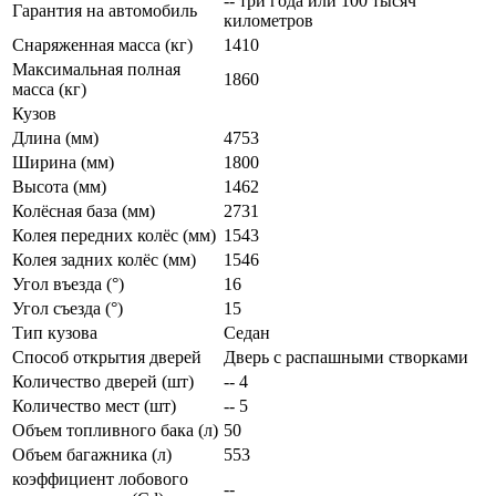
-- три года или 100 тысяч
Гарантия на автомобиль
километров
Снаряженная масса (кг)
1410
Максимальная полная
1860
масса (кг)
Кузов
Длина (мм)
4753
Ширина (мм)
1800
Высота (мм)
1462
Колёсная база (мм)
2731
Колея передних колёс (мм)
1543
Колея задних колёс (мм)
1546
Угол въезда (°)
16
Угол съезда (°)
15
Тип кузова
Седан
Способ открытия дверей
Дверь с распашными створками
Количество дверей (шт)
-- 4
Количество мест (шт)
-- 5
Объем топливного бака (л)
50
Объем багажника (л)
553
коэффициент лобового
--