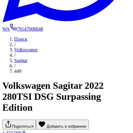
WA
79147008848
Поиск
/
Volkswagen
/
Sagitar
/
449
Volkswagen Sagitar 2022
280TSI DSG Surpassing
Edition
Поделиться
Добавить в избранное
1 374 000 ₽