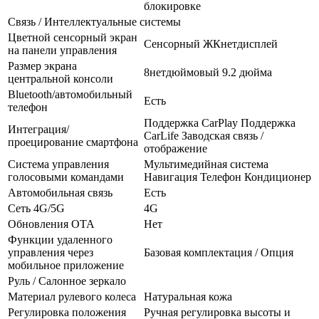
блокировке
Связь / Интеллектуальные системы
Цветной сенсорный экран
Сенсорный ЖКнетдисплей
на панели управления
Размер экрана
8нетдюймовый 9.2 дюйма
центральной консоли
Bluetooth/автомобильный
Есть
телефон
Поддержка CarPlay Поддержка
Интеграция/
CarLife Заводская связь /
проецирование смартфона
отображение
Система управления
Мультимедийная система
голосовыми командами
Навигация Телефон Кондиционер
Автомобильная связь
Есть
Сеть 4G/5G
4G
Обновления OTA
Нет
Функции удаленного
управления через
Базовая комплектация / Опция
мобильное приложение
Руль / Салонное зеркало
Материал рулевого колеса
Натуральная кожа
Регулировка положения
Ручная регулировка высоты и