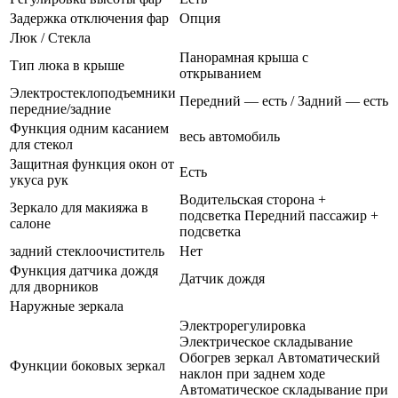
Задержка отключения фар
Опция
Люк / Стекла
Панорамная крыша с
Тип люка в крыше
открыванием
Электростеклоподъемники
Передний — есть / Задний — есть
передние/задние
Функция одним касанием
весь автомобиль
для стекол
Защитная функция окон от
Есть
укуса рук
Водительская сторона +
Зеркало для макияжа в
подсветка Передний пассажир +
салоне
подсветка
задний стеклоочиститель
Нет
Функция датчика дождя
Датчик дождя
для дворников
Наружные зеркала
Электрорегулировка
Электрическое складывание
Обогрев зеркал Автоматический
Функции боковых зеркал
наклон при заднем ходе
Автоматическое складывание при