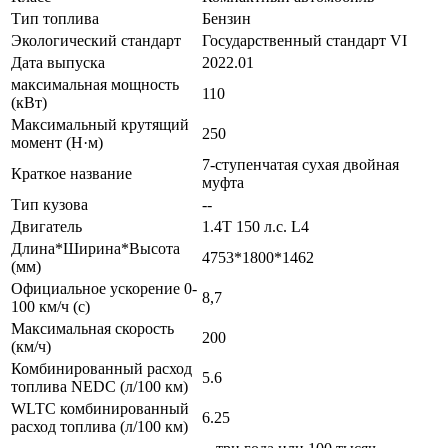
Тип топлива
Бензин
Экологический стандарт
Государственный стандарт VI
Дата выпуска
2022.01
максимальная мощность
110
(кВт)
Максимальный крутящий
250
момент (Н·м)
7-ступенчатая сухая двойная
Краткое название
муфта
Тип кузова
--
Двигатель
1.4T 150 л.с. L4
Длина*Ширина*Высота
4753*1800*1462
(мм)
Официальное ускорение 0-
8,7
100 км/ч (с)
Максимальная скорость
200
(км/ч)
Комбинированный расход
5.6
топлива NEDC (л/100 км)
WLTC комбинированный
6.25
расход топлива (л/100 км)