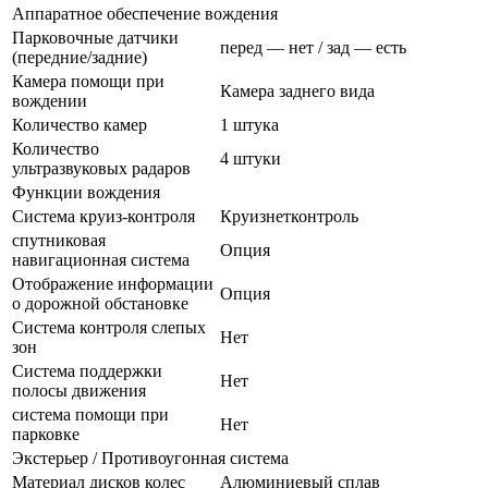
Аппаратное обеспечение вождения
Парковочные датчики
перед — нет / зад — есть
(передние/задние)
Камера помощи при
Камера заднего вида
вождении
Количество камер
1 штука
Количество
4 штуки
ультразвуковых радаров
Функции вождения
Система круиз-контроля
Круизнетконтроль
спутниковая
Опция
навигационная система
Отображение информации
Опция
о дорожной обстановке
Система контроля слепых
Нет
зон
Система поддержки
Нет
полосы движения
система помощи при
Нет
парковке
Экстерьер / Противоугонная система
Материал дисков колес
Алюминиевый сплав