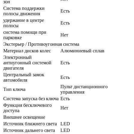
зон
Система поддержки
Есть
полосы движения
удержание в центре
Есть
полосы
система помощи при
Нет
парковке
Экстерьер / Противоугонная система
Материал дисков колес
Алюминиевый сплав
Электронный
антиугонный системой
Есть
двигателя
Центральный замок
Есть
автомобиля
Пульт дистанционного
Тип ключа
управления
Система запуска без ключа
Есть
Функция бесключевого
Нет
доступа
Внешнее освещение
Источник ближнего света
LED
Источник дальнего света
LED