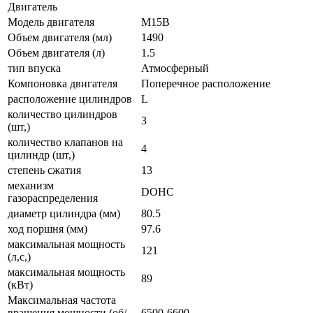
Двигатель
Модель двигателя
M15B
Объем двигателя (мл)
1490
Объем двигателя (л)
1.5
тип впуска
Атмосферный
Компоновка двигателя
Поперечное расположение
расположение цилиндров
L
количество цилиндров
3
(шт,)
количество клапанов на
4
цилиндр (шт,)
степень сжатия
13
механизм
DOHC
газораспределения
диаметр цилиндра (мм)
80.5
ход поршня (мм)
97.6
максимальная мощность
121
(л,с,)
максимальная мощность
89
(кВт)
Максимальная частота
вращения мощности (об/
6500-6600