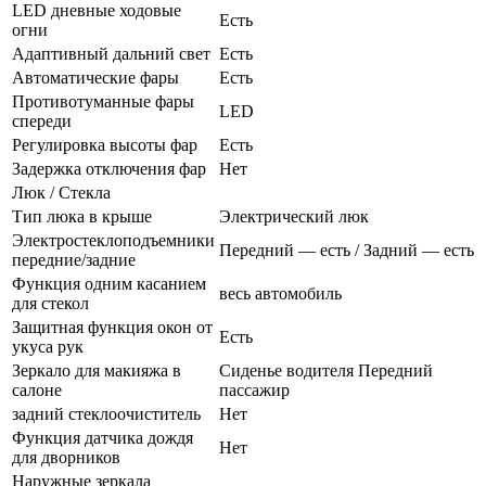
LED дневные ходовые
Есть
огни
Адаптивный дальний свет
Есть
Автоматические фары
Есть
Противотуманные фары
LED
спереди
Регулировка высоты фар
Есть
Задержка отключения фар
Нет
Люк / Стекла
Тип люка в крыше
Электрический люк
Электростеклоподъемники
Передний — есть / Задний — есть
передние/задние
Функция одним касанием
весь автомобиль
для стекол
Защитная функция окон от
Есть
укуса рук
Зеркало для макияжа в
Сиденье водителя Передний
салоне
пассажир
задний стеклоочиститель
Нет
Функция датчика дождя
Нет
для дворников
Наружные зеркала