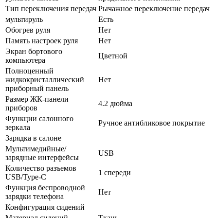
Тип переключения передач
Рычажное переключение передач
мультируль
Есть
Обогрев руля
Нет
Память настроек руля
Нет
Экран бортового
Цветной
компьютера
Полноценный
жидкокристаллический
Нет
приборный панель
Размер ЖК-панели
4.2 дюйма
приборов
Функции салонного
Ручное антибликовое покрытие
зеркала
Зарядка в салоне
Мультимедийные/
USB
зарядные интерфейсы
Количество разъемов
1 спереди
USB/Type-C
Функция беспроводной
Нет
зарядки телефона
Конфигурация сидений
Материал сидений
Ткань