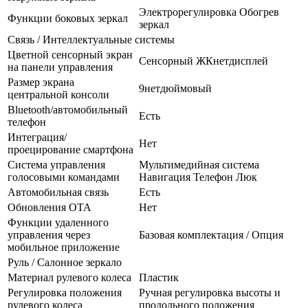
Электрорегулировка Обогрев
Функции боковых зеркал
зеркал
Связь / Интеллектуальные системы
Цветной сенсорный экран
Сенсорный ЖКнетдисплей
на панели управления
Размер экрана
9нетдюймовый
центральной консоли
Bluetooth/автомобильный
Есть
телефон
Интеграция/
Нет
проецирование смартфона
Система управления
Мультимедийная система
голосовыми командами
Навигация Телефон Люк
Автомобильная связь
Есть
Обновления OTA
Нет
Функции удаленного
управления через
Базовая комплектация / Опция
мобильное приложение
Руль / Салонное зеркало
Материал рулевого колеса
Пластик
Регулировка положения
Ручная регулировка высоты и
рулевого колеса
продольного положения