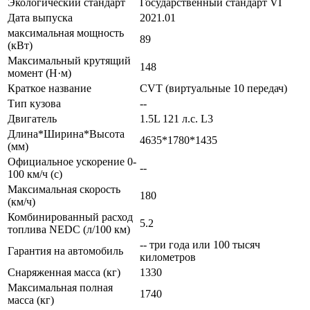
Экологический стандарт
Государственный стандарт VI
Дата выпуска
2021.01
максимальная мощность
89
(кВт)
Максимальный крутящий
148
момент (Н·м)
Краткое название
CVT (виртуальные 10 передач)
Тип кузова
--
Двигатель
1.5L 121 л.с. L3
Длина*Ширина*Высота
4635*1780*1435
(мм)
Официальное ускорение 0-
--
100 км/ч (с)
Максимальная скорость
180
(км/ч)
Комбинированный расход
5.2
топлива NEDC (л/100 км)
-- три года или 100 тысяч
Гарантия на автомобиль
километров
Снаряженная масса (кг)
1330
Максимальная полная
1740
масса (кг)