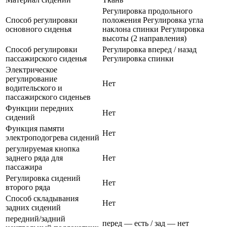
Регулировка продольного
Способ регулировки
положения Регулировка угла
основного сиденья
наклона спинки Регулировка
высоты (2 направления)
Способ регулировки
Регулировка вперед / назад
пассажирского сиденья
Регулировка спинки
Электрическое
регулирование
Нет
водительского и
пассажирского сиденьев
Функции передних
Нет
сидений
Функция памяти
Нет
электроподогрева сидений
регулируемая кнопка
заднего ряда для
Нет
пассажира
Регулировка сидений
Нет
второго ряда
Способ складывания
Нет
задних сидений
передний/задний
перед — есть / зад — нет