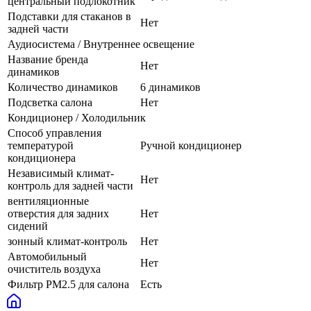
центральный подлокотник
Подставки для стаканов в
Нет
задней части
Аудиосистема / Внутреннее освещение
Название бренда
Нет
динамиков
Количество динамиков
6 динамиков
Подсветка салона
Нет
Кондиционер / Холодильник
Способ управления
температурой
Ручной кондиционер
кондиционера
Независимый климат-
Нет
контроль для задней части
вентиляционные
отверстия для задних
Нет
сидений
зонный климат-контроль
Нет
Автомобильный
Нет
очиститель воздуха
Фильтр PM2.5 для салона
Есть