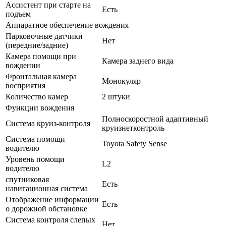
Ассистент при старте на
Есть
подъем
Аппаратное обеспечение вождения
Парковочные датчики
Нет
(передние/задние)
Камера помощи при
Камера заднего вида
вождении
Фронтальная камера
Монокуляр
восприятия
Количество камер
2 штуки
Функции вождения
Полноскоростной адаптивный
Система круиз-контроля
круизнетконтроль
Система помощи
Toyota Safety Sense
водителю
Уровень помощи
L2
водителю
спутниковая
Есть
навигационная система
Отображение информации
Есть
о дорожной обстановке
Система контроля слепых
Нет