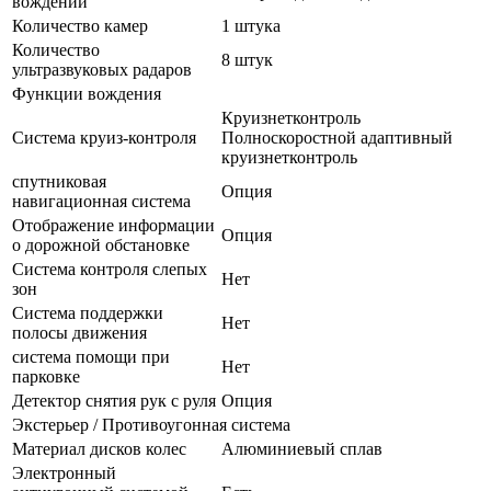
вождении
Количество камер
1 штука
Количество
8 штук
ультразвуковых радаров
Функции вождения
Круизнетконтроль
Система круиз-контроля
Полноскоростной адаптивный
круизнетконтроль
спутниковая
Опция
навигационная система
Отображение информации
Опция
о дорожной обстановке
Система контроля слепых
Нет
зон
Система поддержки
Нет
полосы движения
система помощи при
Нет
парковке
Детектор снятия рук с руля
Опция
Экстерьер / Противоугонная система
Материал дисков колес
Алюминиевый сплав
Электронный