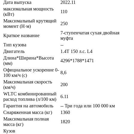
Дата выпуска
2022.11
максимальная мощность
110
(кВт)
Максимальный крутящий
250
момент (Н·м)
7-ступенчатая сухая двойная
Краткое название
муфта
Тип кузова
--
Двигатель
1.4T 150 л.с. L4
Длина*Ширина*Высота
4296*1788*1471
(мм)
Официальное ускорение 0-
8,6
100 км/ч (с)
Максимальная скорость
200
(км/ч)
WLTC комбинированный
6.11
расход топлива (л/100 км)
Гарантия на автомобиль
-- Три года или 100 000 км
Снаряженная масса (кг)
1360
Максимальная полная
1820
масса (кг)
Кузов