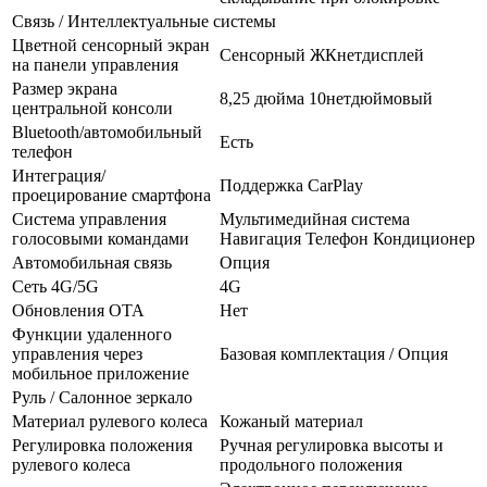
Связь / Интеллектуальные системы
Цветной сенсорный экран
Сенсорный ЖКнетдисплей
на панели управления
Размер экрана
8,25 дюйма 10нетдюймовый
центральной консоли
Bluetooth/автомобильный
Есть
телефон
Интеграция/
Поддержка CarPlay
проецирование смартфона
Система управления
Мультимедийная система
голосовыми командами
Навигация Телефон Кондиционер
Автомобильная связь
Опция
Сеть 4G/5G
4G
Обновления OTA
Нет
Функции удаленного
управления через
Базовая комплектация / Опция
мобильное приложение
Руль / Салонное зеркало
Материал рулевого колеса
Кожаный материал
Регулировка положения
Ручная регулировка высоты и
рулевого колеса
продольного положения