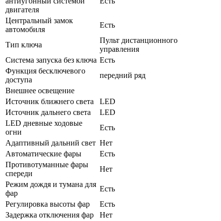
антиугонный системой
Есть
двигателя
Центральный замок
Есть
автомобиля
Пульт дистанционного
Тип ключа
управления
Система запуска без ключа
Есть
Функция бесключевого
передний ряд
доступа
Внешнее освещение
Источник ближнего света
LED
Источник дальнего света
LED
LED дневные ходовые
Есть
огни
Адаптивный дальний свет
Нет
Автоматические фары
Есть
Противотуманные фары
Нет
спереди
Режим дождя и тумана для
Есть
фар
Регулировка высоты фар
Есть
Задержка отключения фар
Нет