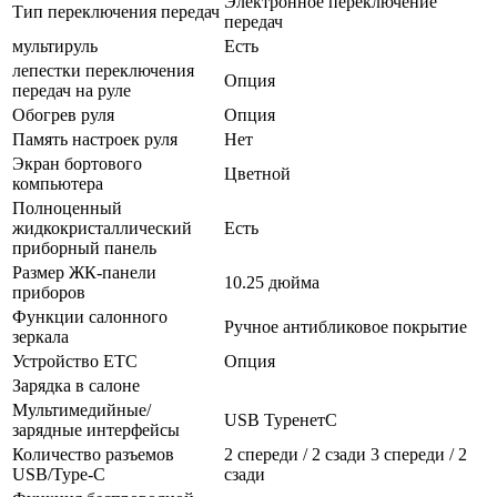
Электронное переключение
Тип переключения передач
передач
мультируль
Есть
лепестки переключения
Опция
передач на руле
Обогрев руля
Опция
Память настроек руля
Нет
Экран бортового
Цветной
компьютера
Полноценный
жидкокристаллический
Есть
приборный панель
Размер ЖК-панели
10.25 дюйма
приборов
Функции салонного
Ручное антибликовое покрытие
зеркала
Устройство ETC
Опция
Зарядка в салоне
Мультимедийные/
USB TypeнетC
зарядные интерфейсы
Количество разъемов
2 спереди / 2 сзади 3 спереди / 2
USB/Type-C
сзади