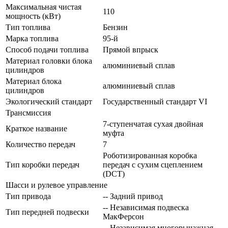
Максимальная чистая
110
мощность (кВт)
Тип топлива
Бензин
Марка топлива
95-й
Способ подачи топлива
Прямой впрыск
Материал головки блока
алюминиевый сплав
цилиндров
Материал блока
алюминиевый сплав
цилиндров
Экологический стандарт
Государственный стандарт VI
Трансмиссия
7-ступенчатая сухая двойная
Краткое название
муфта
Количество передач
7
Роботизированная коробка
Тип коробки передач
передач с сухим сцеплением
(DCT)
Шасси и рулевое управление
Тип привода
-- Задний привод
-- Независимая подвеска
Тип передней подвески
МакФерсон
-- Независимая многорычажная