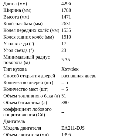
Длина (мм)
4296
Ширина (мм)
1788
Высота (мм)
1471
Колёсная база (мм)
2631
Колея передних колёс (мм)
1535
Колея задних колёс (мм)
1510
Угол въезда (°)
17
Угол съезда (°)
23
Минимальный радиус
5.35
поворота (м)
Тип кузова
Хэтчбек
Способ открытия дверей
распашная дверь
Количество дверей (шт)
-- 5
Количество мест (шт)
-- 5
Объем топливного бака (л)
51
Объем багажника (л)
380
коэффициент лобового
--
сопротивления (Cd)
Двигатель
Модель двигателя
EA211-DJS
Объем двигателя (мл)
1395