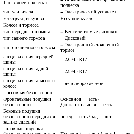
Тип задней подвески
подвеска
тип усилителя
-- Электрический усилитель
конструкция кузова
Несущий кузов
Колеса и тормоза
тип переднего тормоза
-- Вентилируемые дисковые
тип заднего тормоза
-- Дисковый
-- Электронный стояночный
тип стояночного тормоза
тормоз
спецификация передней
-- 225/45 R17
шины
спецификация задней
-- 225/45 R17
шины
спецификация запасного
-- неполноразмерное
колеса
Пассивная безопасность
Фронтальные подушки
Основной — есть /
безопасности
Дополнительный — есть
Боковые подушки
безопасности передних и
перед — есть / зад — нет
задних сидений
Головные подушки
безопасности передних и
Передний — есть / Задний — есть