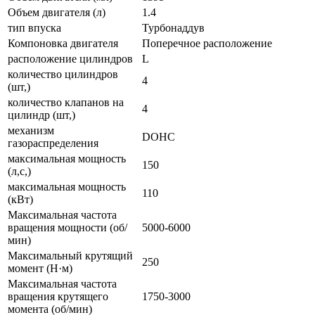
Объем двигателя (л)
1.4
тип впуска
Турбонаддув
Компоновка двигателя
Поперечное расположение
расположение цилиндров
L
количество цилиндров
4
(шт,)
количество клапанов на
4
цилиндр (шт,)
механизм
DOHC
газораспределения
максимальная мощность
150
(л,с,)
максимальная мощность
110
(кВт)
Максимальная частота
вращения мощности (об/
5000-6000
мин)
Максимальный крутящий
250
момент (Н·м)
Максимальная частота
вращения крутящего
1750-3000
момента (об/мин)