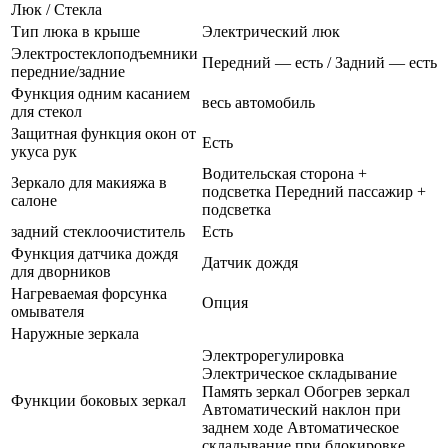
Люк / Стекла
Тип люка в крыше
Электрический люк
Электростеклоподъемники
Передний — есть / Задний — есть
передние/задние
Функция одним касанием
весь автомобиль
для стекол
Защитная функция окон от
Есть
укуса рук
Водительская сторона +
Зеркало для макияжа в
подсветка Передний пассажир +
салоне
подсветка
задний стеклоочиститель
Есть
Функция датчика дождя
Датчик дождя
для дворников
Нагреваемая форсунка
Опция
омывателя
Наружные зеркала
Электрорегулировка
Электрическое складывание
Память зеркал Обогрев зеркал
Функции боковых зеркал
Автоматический наклон при
заднем ходе Автоматическое
складывание при блокировке