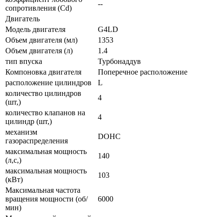
--
сопротивления (Cd)
Двигатель
Модель двигателя
G4LD
Объем двигателя (мл)
1353
Объем двигателя (л)
1.4
тип впуска
Турбонаддув
Компоновка двигателя
Поперечное расположение
расположение цилиндров
L
количество цилиндров
4
(шт,)
количество клапанов на
4
цилиндр (шт,)
механизм
DOHC
газораспределения
максимальная мощность
140
(л,с,)
максимальная мощность
103
(кВт)
Максимальная частота
вращения мощности (об/
6000
мин)