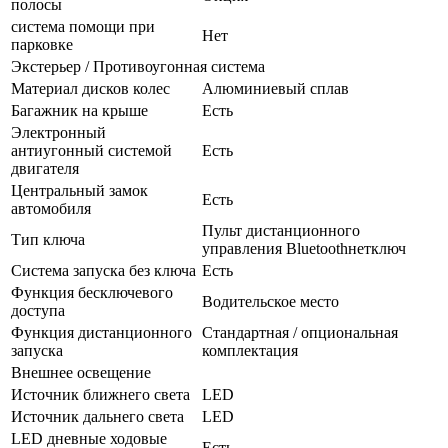
полосы
система помощи при
Нет
парковке
Экстерьер / Противоугонная система
Материал дисков колес
Алюминиевый сплав
Багажник на крыше
Есть
Электронный
антиугонный системой
Есть
двигателя
Центральный замок
Есть
автомобиля
Пульт дистанционного
Тип ключа
управления Bluetoothнетключ
Система запуска без ключа
Есть
Функция бесключевого
Водительское место
доступа
Функция дистанционного
Стандартная / опциональная
запуска
комплектация
Внешнее освещение
Источник ближнего света
LED
Источник дальнего света
LED
LED дневные ходовые
Есть