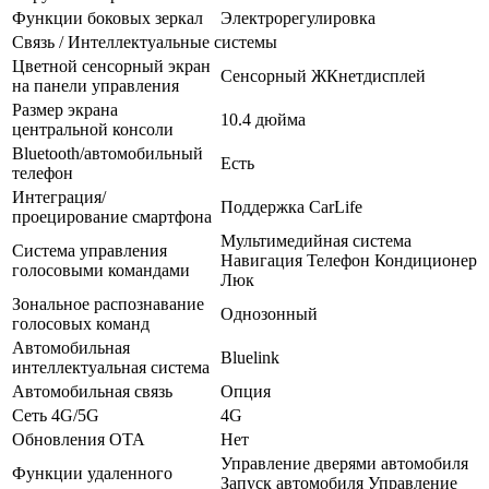
Функции боковых зеркал
Электрорегулировка
Связь / Интеллектуальные системы
Цветной сенсорный экран
Сенсорный ЖКнетдисплей
на панели управления
Размер экрана
10.4 дюйма
центральной консоли
Bluetooth/автомобильный
Есть
телефон
Интеграция/
Поддержка CarLife
проецирование смартфона
Мультимедийная система
Система управления
Навигация Телефон Кондиционер
голосовыми командами
Люк
Зональное распознавание
Однозонный
голосовых команд
Автомобильная
Bluelink
интеллектуальная система
Автомобильная связь
Опция
Сеть 4G/5G
4G
Обновления OTA
Нет
Управление дверями автомобиля
Функции удаленного
Запуск автомобиля Управление