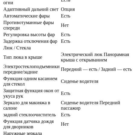
огни
Адаптивный дальний свет
Опция
Автоматические фары
Есть
Противотуманные фары
Нет
спереди
Регулировка высоты фар
Есть
Задержка отключения фар
Есть
Люк / Стекла
Электрический люк Панорамная
Тип люка в крыше
крыша с открыванием
Электростеклоподъемники
Передний — есть / Задний — есть
передние/задние
Функция одним касанием
Сиденье водителя
для стекол
Защитная функция окон от
Есть
укуса рук
Зеркало для макияжа в
Сиденье водителя Передний
салоне
пассажир
задний стеклоочиститель
Есть
Функция датчика дождя
Нет
для дворников
Наружные зеркала