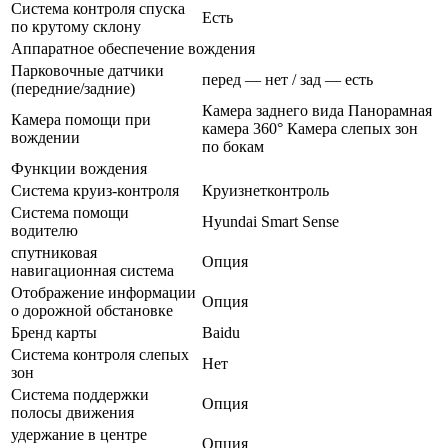
Система контроля спуска
Есть
по крутому склону
Аппаратное обеспечение вождения
Парковочные датчики
перед — нет / зад — есть
(передние/задние)
Камера заднего вида Панорамная
Камера помощи при
камера 360° Камера слепых зон
вождении
по бокам
Функции вождения
Система круиз-контроля
Круизнетконтроль
Система помощи
Hyundai Smart Sense
водителю
спутниковая
Опция
навигационная система
Отображение информации
Опция
о дорожной обстановке
Бренд карты
Baidu
Система контроля слепых
Нет
зон
Система поддержки
Опция
полосы движения
удержание в центре
Опция