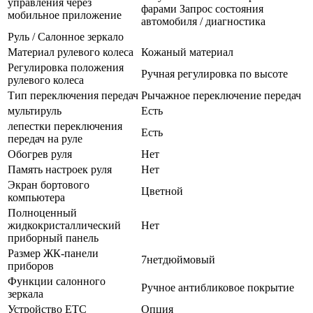
управления через
фарами Запрос состояния
мобильное приложение
автомобиля / диагностика
Руль / Салонное зеркало
Материал рулевого колеса
Кожаный материал
Регулировка положения
Ручная регулировка по высоте
рулевого колеса
Тип переключения передач
Рычажное переключение передач
мультируль
Есть
лепестки переключения
Есть
передач на руле
Обогрев руля
Нет
Память настроек руля
Нет
Экран бортового
Цветной
компьютера
Полноценный
жидкокристаллический
Нет
приборный панель
Размер ЖК-панели
7нетдюймовый
приборов
Функции салонного
Ручное антибликовое покрытие
зеркала
Устройство ETC
Опция