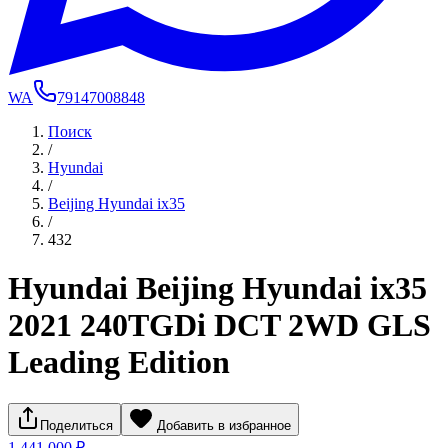
WA
79147008848
Поиск
/
Hyundai
/
Beijing Hyundai ix35
/
432
Hyundai Beijing Hyundai ix35
2021 240TGDi DCT 2WD GLS
Leading Edition
Поделиться
Добавить в избранное
1 441 000 ₽