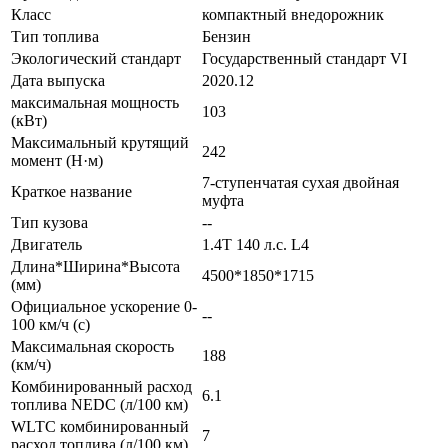
Класс
компактный внедорожник
Тип топлива
Бензин
Экологический стандарт
Государственный стандарт VI
Дата выпуска
2020.12
максимальная мощность
103
(кВт)
Максимальный крутящий
242
момент (Н·м)
7-ступенчатая сухая двойная
Краткое название
муфта
Тип кузова
--
Двигатель
1.4T 140 л.с. L4
Длина*Ширина*Высота
4500*1850*1715
(мм)
Официальное ускорение 0-
--
100 км/ч (с)
Максимальная скорость
188
(км/ч)
Комбинированный расход
6.1
топлива NEDC (л/100 км)
WLTC комбинированный
7
расход топлива (л/100 км)