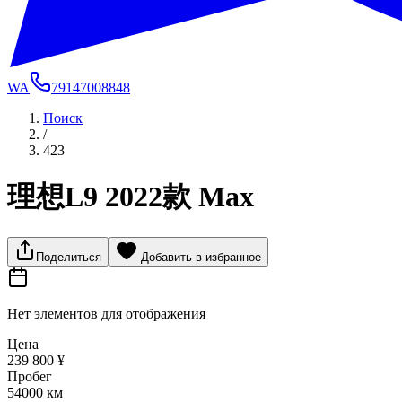
WA
79147008848
Поиск
/
423
理想L9 2022款 Max
Поделиться
Добавить в избранное
Нет элементов для отображения
Цена
239 800 ¥
Пробег
54000 км