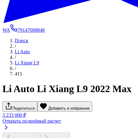
WA
79147008848
Поиск
/
Li Auto
/
Li Xiang L9
/
415
Li Auto Li Xiang L9 2022 Max
Поделиться
Добавить в избранное
3 233 000 ₽
Открыть подробный расчет