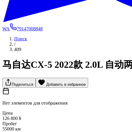
WA
79147008848
Поиск
/
409
马自达CX-5 2022款 2.0L 自
Поделиться
Добавить в избранное
Нет элементов для отображения
Цена
126 800 ¥
Пробег
55000 км