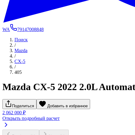
WA
79147008848
Поиск
/
Mazda
/
CX-5
/
405
Mazda CX-5 2022 2.0L Automat
Поделиться
Добавить в избранное
2 062 000 ₽
Открыть подробный расчет