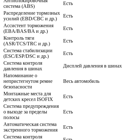
Антиблокировочная
Есть
система (ABS)
Распределение тормозных
Есть
усилий (EBD/CBC и др.)
Ассистент торможения
Есть
(EBA/BAS/BA и др.)
Контроль тяги
Есть
(ASR/TCS/TRC и др.)
Система стабилизации
Есть
(ESC/ESP/DSC и др.)
Система контроля
Дисплей давления в шинах
давления в шинах
Напоминание о
непристегнутом ремне
Весь автомобиль
безопасности
Монтажные места для
Есть
детских кресел ISOFIX
Система предупреждения
о выходе за пределы
Есть
полосы
Автоматическая система
Есть
экстренного торможения
Система контроля
Есть