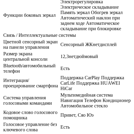
Электрорегулировка
Электрическое складывание
Память зеркал Обогрев зеркал
Функции боковых зеркал
Автоматический наклон при
заднем ходе Автоматическое
складывание при блокировке
Связь / Интеллектуальные системы
Цветной сенсорный экран
Сенсорный ЖКнетдисплей
на панели управления
Размер экрана
12,3нетдюймовый
центральной консоли
Bluetooth/автомобильный
Есть
телефон
Поддержка CarPlay Поддержка
Интеграция/
CarLife Поддержка HUAWEI
проецирование смартфона
HiCar
Мультимедийная система
Система управления
Навигация Телефон Кондиционер
голосовыми командами
Автомобильное стекло
Кодовое слово голосового
Привет, Сяо Юэ
помощника
Голосовое управление без
Есть
ключевого слова