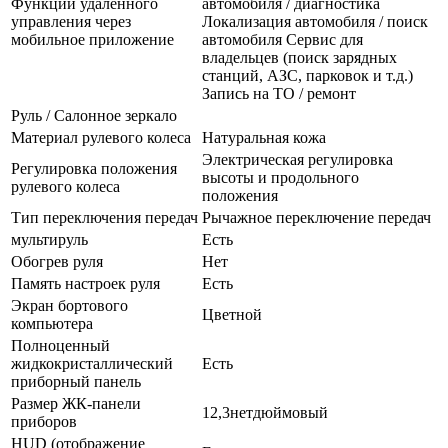
Функции удаленного
автомобиля / диагностика
управления через
Локализация автомобиля / поиск
мобильное приложение
автомобиля Сервис для
владельцев (поиск зарядных
станций, АЗС, парковок и т.д.)
Запись на ТО / ремонт
Руль / Салонное зеркало
Материал рулевого колеса
Натуральная кожа
Электрическая регулировка
Регулировка положения
высоты и продольного
рулевого колеса
положения
Тип переключения передач
Рычажное переключение передач
мультируль
Есть
Обогрев руля
Нет
Память настроек руля
Есть
Экран бортового
Цветной
компьютера
Полноценный
жидкокристаллический
Есть
приборный панель
Размер ЖК-панели
12,3нетдюймовый
приборов
HUD (отображение