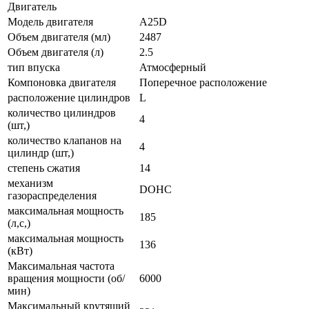
Двигатель
Модель двигателя
A25D
Объем двигателя (мл)
2487
Объем двигателя (л)
2.5
тип впуска
Атмосферный
Компоновка двигателя
Поперечное расположение
расположение цилиндров
L
количество цилиндров
4
(шт,)
количество клапанов на
4
цилиндр (шт,)
степень сжатия
14
механизм
DOHC
газораспределения
максимальная мощность
185
(л,с,)
максимальная мощность
136
(кВт)
Максимальная частота
вращения мощности (об/
6000
мин)
Максимальный крутящий