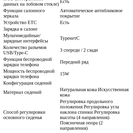
Есть
данных на лобовом стекле)
Функции салонного
Автоматическое антибликовое
зеркала
покрытие
Устройство ETC
Есть
Зарядка в салоне
Мультимедийные/
TypeнетC
зарядные интерфейсы
Количество разъемов
3 спереди / 2 сзади
USB/Type-C
Функция беспроводной
Передний ряд
зарядки телефона
Мощность беспроводной
15W
зарядки телефона
Конфигурация сидений
Натуральная кожа Искусственная
Материал сидений
кожа
Регулировка продольного
положения Регулировка угла
Способ регулировки
наклона спинки Регулировка
основного сиденья
высоты (4 направления)
Поясничная опора (2
направления)