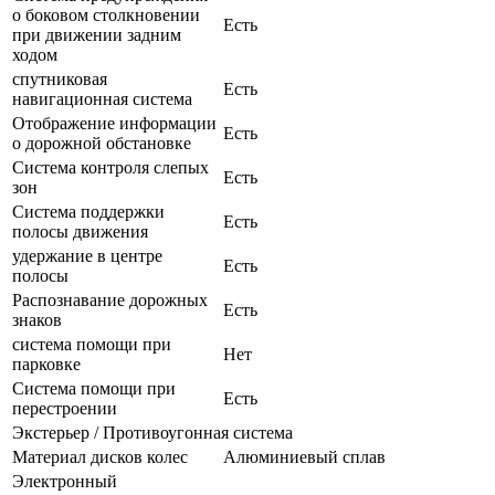
о боковом столкновении
Есть
при движении задним
ходом
спутниковая
Есть
навигационная система
Отображение информации
Есть
о дорожной обстановке
Система контроля слепых
Есть
зон
Система поддержки
Есть
полосы движения
удержание в центре
Есть
полосы
Распознавание дорожных
Есть
знаков
система помощи при
Нет
парковке
Система помощи при
Есть
перестроении
Экстерьер / Противоугонная система
Материал дисков колес
Алюминиевый сплав
Электронный