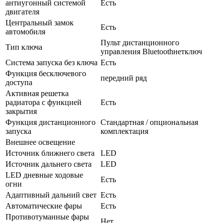
антиугонный системой
Есть
двигателя
Центральный замок
Есть
автомобиля
Пульт дистанционного
Тип ключа
управления Bluetoothнетключ
Система запуска без ключа
Есть
Функция бесключевого
передний ряд
доступа
Активная решетка
радиатора с функцией
Есть
закрытия
Функция дистанционного
Стандартная / опциональная
запуска
комплектация
Внешнее освещение
Источник ближнего света
LED
Источник дальнего света
LED
LED дневные ходовые
Есть
огни
Адаптивный дальний свет
Есть
Автоматические фары
Есть
Противотуманные фары
Нет