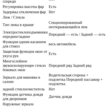
спереди
Регулировка высоты фар
Есть
Задержка отключения фар
Нет
Люк / Стекла
Секционированный
Тип люка в крыше
неоткрывающийся люк
Электростеклоподъемники
Передний — есть / Задний — есть
передние/задние
Функция одним касанием
весь автомобиль
для стекол
Защитная функция окон от
Есть
укуса рук
Многослойное
звукоизолирующее стекло
Передний ряд Задний ряд
боковых окон
Водительская сторона +
Зеркало для макияжа в
подсветка Передний пассажир +
салоне
подсветка
задний стеклоочиститель
Нет
Функция датчика дождя
Датчик дождя
для дворников
Наружные зеркала