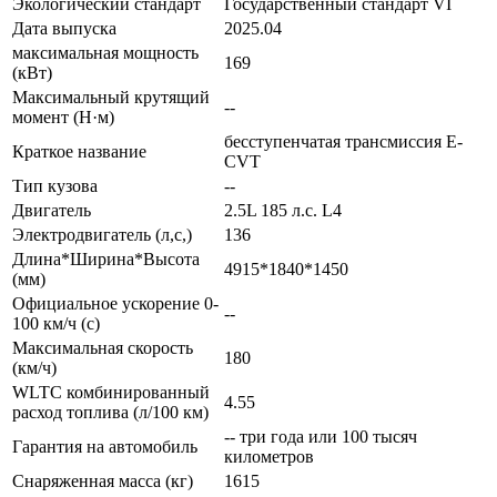
Экологический стандарт
Государственный стандарт VI
Дата выпуска
2025.04
максимальная мощность
169
(кВт)
Максимальный крутящий
--
момент (Н·м)
бесступенчатая трансмиссия E-
Краткое название
CVT
Тип кузова
--
Двигатель
2.5L 185 л.с. L4
Электродвигатель (л,с,)
136
Длина*Ширина*Высота
4915*1840*1450
(мм)
Официальное ускорение 0-
--
100 км/ч (с)
Максимальная скорость
180
(км/ч)
WLTC комбинированный
4.55
расход топлива (л/100 км)
-- три года или 100 тысяч
Гарантия на автомобиль
километров
Снаряженная масса (кг)
1615