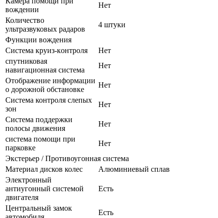
Камера помощи при
Нет
вождении
Количество
4 штуки
ультразвуковых радаров
Функции вождения
Система круиз-контроля
Нет
спутниковая
Нет
навигационная система
Отображение информации
Нет
о дорожной обстановке
Система контроля слепых
Нет
зон
Система поддержки
Нет
полосы движения
система помощи при
Нет
парковке
Экстерьер / Противоугонная система
Материал дисков колес
Алюминиевый сплав
Электронный
антиугонный системой
Есть
двигателя
Центральный замок
Есть
автомобиля