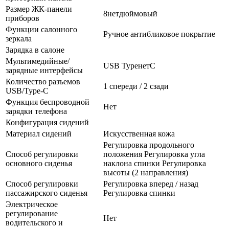
Размер ЖК-панели
8нетдюймовый
приборов
Функции салонного
Ручное антибликовое покрытие
зеркала
Зарядка в салоне
Мультимедийные/
USB TypeнетC
зарядные интерфейсы
Количество разъемов
1 спереди / 2 сзади
USB/Type-C
Функция беспроводной
Нет
зарядки телефона
Конфигурация сидений
Материал сидений
Искусственная кожа
Регулировка продольного
Способ регулировки
положения Регулировка угла
основного сиденья
наклона спинки Регулировка
высоты (2 направления)
Способ регулировки
Регулировка вперед / назад
пассажирского сиденья
Регулировка спинки
Электрическое
регулирование
Нет
водительского и