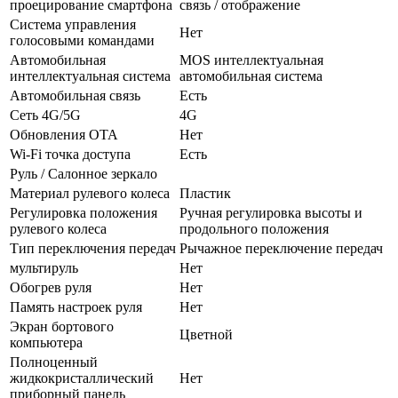
проецирование смартфона
связь / отображение
Система управления
Нет
голосовыми командами
Автомобильная
MOS интеллектуальная
интеллектуальная система
автомобильная система
Автомобильная связь
Есть
Сеть 4G/5G
4G
Обновления OTA
Нет
Wi-Fi точка доступа
Есть
Руль / Салонное зеркало
Материал рулевого колеса
Пластик
Регулировка положения
Ручная регулировка высоты и
рулевого колеса
продольного положения
Тип переключения передач
Рычажное переключение передач
мультируль
Нет
Обогрев руля
Нет
Память настроек руля
Нет
Экран бортового
Цветной
компьютера
Полноценный
жидкокристаллический
Нет
приборный панель