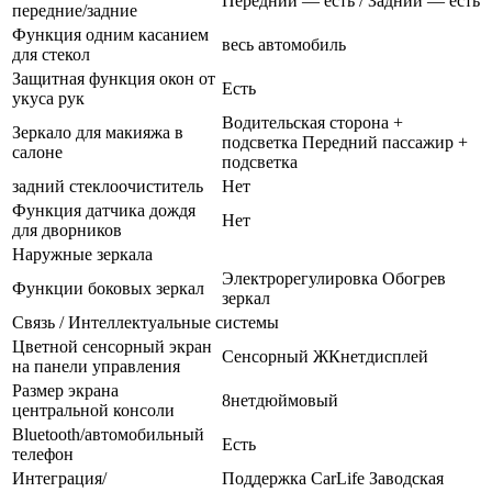
Передний — есть / Задний — есть
передние/задние
Функция одним касанием
весь автомобиль
для стекол
Защитная функция окон от
Есть
укуса рук
Водительская сторона +
Зеркало для макияжа в
подсветка Передний пассажир +
салоне
подсветка
задний стеклоочиститель
Нет
Функция датчика дождя
Нет
для дворников
Наружные зеркала
Электрорегулировка Обогрев
Функции боковых зеркал
зеркал
Связь / Интеллектуальные системы
Цветной сенсорный экран
Сенсорный ЖКнетдисплей
на панели управления
Размер экрана
8нетдюймовый
центральной консоли
Bluetooth/автомобильный
Есть
телефон
Интеграция/
Поддержка CarLife Заводская