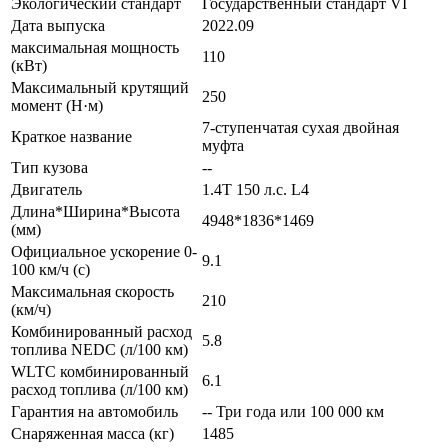
Экологический стандарт
Государственный стандарт VI
Дата выпуска
2022.09
максимальная мощность
110
(кВт)
Максимальный крутящий
250
момент (Н·м)
7-ступенчатая сухая двойная
Краткое название
муфта
Тип кузова
--
Двигатель
1.4T 150 л.с. L4
Длина*Ширина*Высота
4948*1836*1469
(мм)
Официальное ускорение 0-
9.1
100 км/ч (с)
Максимальная скорость
210
(км/ч)
Комбинированный расход
5.8
топлива NEDC (л/100 км)
WLTC комбинированный
6.1
расход топлива (л/100 км)
Гарантия на автомобиль
-- Три года или 100 000 км
Снаряженная масса (кг)
1485