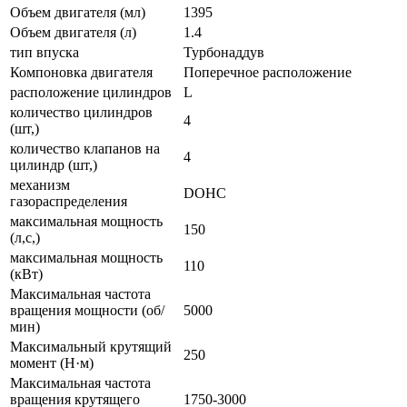
Объем двигателя (мл)
1395
Объем двигателя (л)
1.4
тип впуска
Турбонаддув
Компоновка двигателя
Поперечное расположение
расположение цилиндров
L
количество цилиндров
4
(шт,)
количество клапанов на
4
цилиндр (шт,)
механизм
DOHC
газораспределения
максимальная мощность
150
(л,с,)
максимальная мощность
110
(кВт)
Максимальная частота
вращения мощности (об/
5000
мин)
Максимальный крутящий
250
момент (Н·м)
Максимальная частота
вращения крутящего
1750-3000