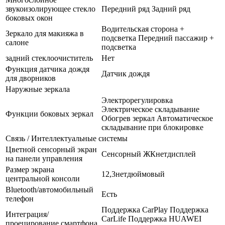
звукоизолирующее стекло
Передний ряд Задний ряд
боковых окон
Водительская сторона +
Зеркало для макияжа в
подсветка Передний пассажир +
салоне
подсветка
задний стеклоочиститель
Нет
Функция датчика дождя
Датчик дождя
для дворников
Наружные зеркала
Электрорегулировка
Электрическое складывание
Функции боковых зеркал
Обогрев зеркал Автоматическое
складывание при блокировке
Связь / Интеллектуальные системы
Цветной сенсорный экран
Сенсорный ЖКнетдисплей
на панели управления
Размер экрана
12,3нетдюймовый
центральной консоли
Bluetooth/автомобильный
Есть
телефон
Поддержка CarPlay Поддержка
Интеграция/
CarLife Поддержка HUAWEI
проецирование смартфона