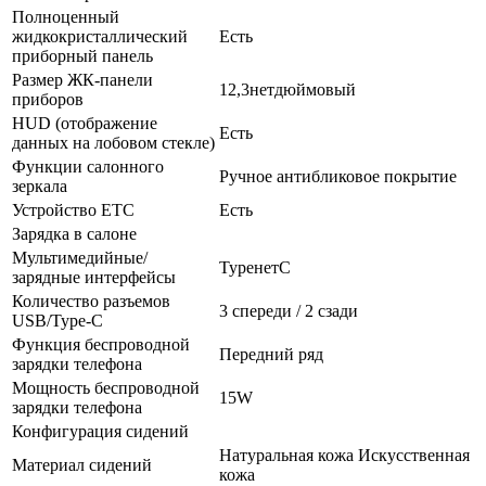
Полноценный
жидкокристаллический
Есть
приборный панель
Размер ЖК-панели
12,3нетдюймовый
приборов
HUD (отображение
Есть
данных на лобовом стекле)
Функции салонного
Ручное антибликовое покрытие
зеркала
Устройство ETC
Есть
Зарядка в салоне
Мультимедийные/
TypeнетC
зарядные интерфейсы
Количество разъемов
3 спереди / 2 сзади
USB/Type-C
Функция беспроводной
Передний ряд
зарядки телефона
Мощность беспроводной
15W
зарядки телефона
Конфигурация сидений
Натуральная кожа Искусственная
Материал сидений
кожа