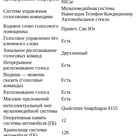
HiCar
Мультимедийная система
Система управления
Навигация Телефон Кондиционер
голосовыми командами
Автомобильное стекло
Кодовое слово голосового
Привет, Сяо Юэ
помощника
Голосовое управление без
Есть
ключевого слова
Зональное распознавание
Двухзонный
голосовых команд
Непрерывное
Есть
распознавание голоса
Видишь — можешь
сказать (голосовые
Есть
команды)
Распознавание голоса
Есть
Магазин приложений
Есть
интеллектуальный чип
Qualcomm Snapdragon 8155
мультимедийной системы
Оперативная память
12
системы автомобиля (ГБ)
Хранилище системы
128
автомобиля (ГБ)