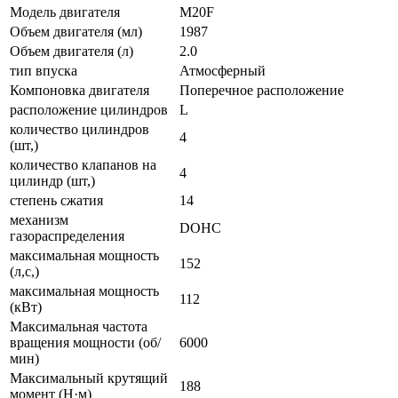
Модель двигателя
M20F
Объем двигателя (мл)
1987
Объем двигателя (л)
2.0
тип впуска
Атмосферный
Компоновка двигателя
Поперечное расположение
расположение цилиндров
L
количество цилиндров
4
(шт,)
количество клапанов на
4
цилиндр (шт,)
степень сжатия
14
механизм
DOHC
газораспределения
максимальная мощность
152
(л,с,)
максимальная мощность
112
(кВт)
Максимальная частота
вращения мощности (об/
6000
мин)
Максимальный крутящий
188
момент (Н·м)