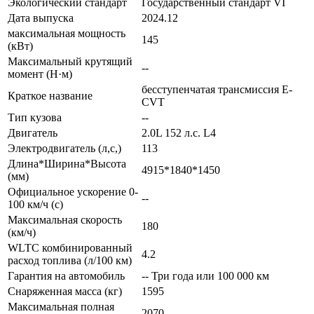
Экологический стандарт
Государственный стандарт VI
Дата выпуска
2024.12
максимальная мощность
145
(кВт)
Максимальный крутящий
--
момент (Н·м)
бесступенчатая трансмиссия E-
Краткое название
CVT
Тип кузова
--
Двигатель
2.0L 152 л.с. L4
Электродвигатель (л,с,)
113
Длина*Ширина*Высота
4915*1840*1450
(мм)
Официальное ускорение 0-
--
100 км/ч (с)
Максимальная скорость
180
(км/ч)
WLTC комбинированный
4.2
расход топлива (л/100 км)
Гарантия на автомобиль
-- Три года или 100 000 км
Снаряженная масса (кг)
1595
Максимальная полная
2070