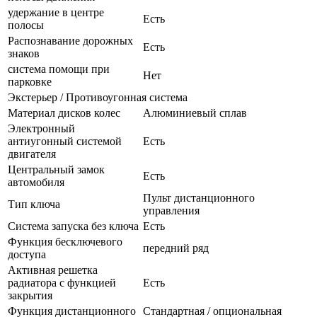
удержание в центре
Есть
полосы
Распознавание дорожных
Есть
знаков
система помощи при
Нет
парковке
Экстерьер / Противоугонная система
Материал дисков колес
Алюминиевый сплав
Электронный
антиугонный системой
Есть
двигателя
Центральный замок
Есть
автомобиля
Пульт дистанционного
Тип ключа
управления
Система запуска без ключа
Есть
Функция бесключевого
передний ряд
доступа
Активная решетка
радиатора с функцией
Есть
закрытия
Функция дистанционного
Стандартная / опциональная