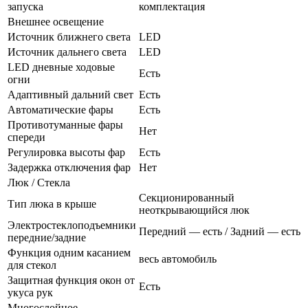
запуска
комплектация
Внешнее освещение
Источник ближнего света
LED
Источник дальнего света
LED
LED дневные ходовые
Есть
огни
Адаптивный дальний свет
Есть
Автоматические фары
Есть
Противотуманные фары
Нет
спереди
Регулировка высоты фар
Есть
Задержка отключения фар
Нет
Люк / Стекла
Секционированный
Тип люка в крыше
неоткрывающийся люк
Электростеклоподъемники
Передний — есть / Задний — есть
передние/задние
Функция одним касанием
весь автомобиль
для стекол
Защитная функция окон от
Есть
укуса рук
Многослойное