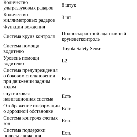
Количество
8 штук
ультразвуковых радаров
Количество
3 шт
миллиметровых радаров
Функции вождения
Полноскоростной адаптивный
Система круиз-контроля
круизнетконтроль
Система помощи
Toyota Safety Sense
водителю
Уровень помощи
L2
водителю
Система предупреждения
о боковом столкновении
Есть
при движении задним
ходом
спутниковая
Есть
навигационная система
Отображение информации
Есть
о дорожной обстановке
Система контроля слепых
Есть
зон
Система поддержки
Есть
полосы движения