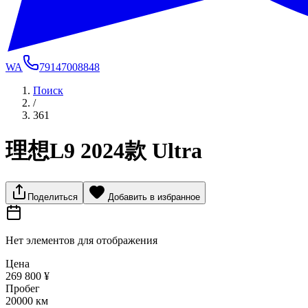
WA
79147008848
Поиск
/
361
理想L9 2024款 Ultra
Поделиться
Добавить в избранное
Нет элементов для отображения
Цена
269 800 ¥
Пробег
20000 км