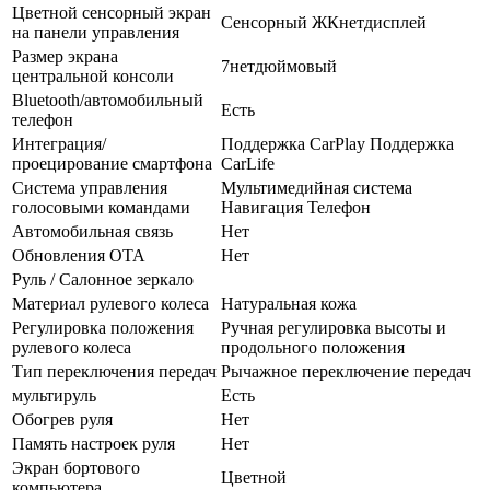
Цветной сенсорный экран
Сенсорный ЖКнетдисплей
на панели управления
Размер экрана
7нетдюймовый
центральной консоли
Bluetooth/автомобильный
Есть
телефон
Интеграция/
Поддержка CarPlay Поддержка
проецирование смартфона
CarLife
Система управления
Мультимедийная система
голосовыми командами
Навигация Телефон
Автомобильная связь
Нет
Обновления OTA
Нет
Руль / Салонное зеркало
Материал рулевого колеса
Натуральная кожа
Регулировка положения
Ручная регулировка высоты и
рулевого колеса
продольного положения
Тип переключения передач
Рычажное переключение передач
мультируль
Есть
Обогрев руля
Нет
Память настроек руля
Нет
Экран бортового
Цветной
компьютера