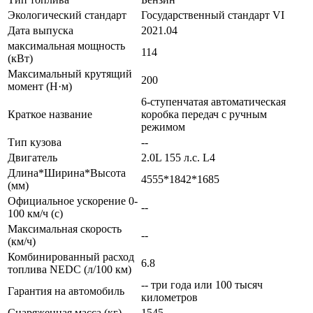
Экологический стандарт
Государственный стандарт VI
Дата выпуска
2021.04
максимальная мощность
114
(кВт)
Максимальный крутящий
200
момент (Н·м)
6-ступенчатая автоматическая
Краткое название
коробка передач с ручным
режимом
Тип кузова
--
Двигатель
2.0L 155 л.с. L4
Длина*Ширина*Высота
4555*1842*1685
(мм)
Официальное ускорение 0-
--
100 км/ч (с)
Максимальная скорость
--
(км/ч)
Комбинированный расход
6.8
топлива NEDC (л/100 км)
-- три года или 100 тысяч
Гарантия на автомобиль
километров
Снаряженная масса (кг)
1545