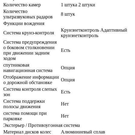
Количество камер
1 штука 2 штуки
Количество
8 штук
ультразвуковых радаров
Функции вождения
Круизнетконтроль Адаптивный
Система круиз-контроля
круизнетконтроль
Система предупреждения
о боковом столкновении
Есть
при движении задним
ходом
спутниковая
Опция
навигационная система
Отображение информации
Опция
о дорожной обстановке
Система контроля слепых
Есть
зон
Система поддержки
Нет
полосы движения
система помощи при
Нет
парковке
Экстерьер / Противоугонная система
Материал дисков колес
Алюминиевый сплав