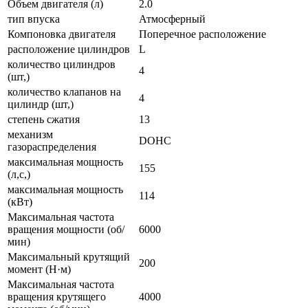
Объем двигателя (л)
2.0
тип впуска
Атмосферный
Компоновка двигателя
Поперечное расположение
расположение цилиндров
L
количество цилиндров
4
(шт,)
количество клапанов на
4
цилиндр (шт,)
степень сжатия
13
механизм
DOHC
газораспределения
максимальная мощность
155
(л,с,)
максимальная мощность
114
(кВт)
Максимальная частота
вращения мощности (об/
6000
мин)
Максимальный крутящий
200
момент (Н·м)
Максимальная частота
вращения крутящего
4000