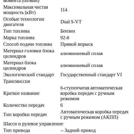
момента (об/мин)
Максимальная чистая
114
мощность (кВт)
Особые технологии
Dual S-VT
двигателя
Тип топлива
Бензин
Марка топлива
92-й
Способ подачи топлива
Прямой впрыск
Материал головки блока
алюминиевый сплав
цилиндров
Материал блока
алюминиевый сплав
цилиндров
Экологический стандарт
Государственный стандарт VI
Трансмиссия
6-ступенчатая автоматическая
Краткое название
коробка передач с ручным
режимом
Количество передач
6
Автоматическая коробка передач
Тип коробки передач
с ручным режимом (АКПП)
Шасси и рулевое управление
Тип привода
-- Задний привод