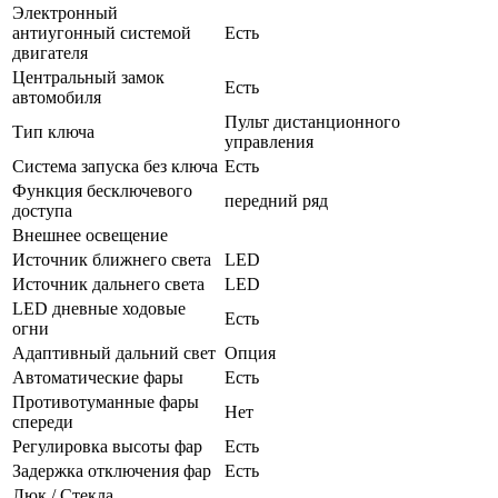
Электронный
антиугонный системой
Есть
двигателя
Центральный замок
Есть
автомобиля
Пульт дистанционного
Тип ключа
управления
Система запуска без ключа
Есть
Функция бесключевого
передний ряд
доступа
Внешнее освещение
Источник ближнего света
LED
Источник дальнего света
LED
LED дневные ходовые
Есть
огни
Адаптивный дальний свет
Опция
Автоматические фары
Есть
Противотуманные фары
Нет
спереди
Регулировка высоты фар
Есть
Задержка отключения фар
Есть
Люк / Стекла