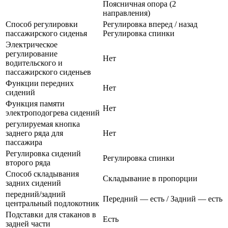
Поясничная опора (2
направления)
Способ регулировки
Регулировка вперед / назад
пассажирского сиденья
Регулировка спинки
Электрическое
регулирование
Нет
водительского и
пассажирского сиденьев
Функции передних
Нет
сидений
Функция памяти
Нет
электроподогрева сидений
регулируемая кнопка
заднего ряда для
Нет
пассажира
Регулировка сидений
Регулировка спинки
второго ряда
Способ складывания
Складывание в пропорции
задних сидений
передний/задний
Передний — есть / Задний — есть
центральный подлокотник
Подставки для стаканов в
Есть
задней части