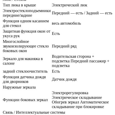
Тип люка в крыше
Электрический люк
Электростеклоподъемники
Передний — есть / Задний — есть
передние/задние
Функция одним касанием
весь автомобиль
для стекол
Защитная функция окон от
Есть
укуса рук
Многослойное
звукоизолирующее стекло
Передний ряд
боковых окон
Водительская сторона +
Зеркало для макияжа в
подсветка Передний пассажир +
салоне
подсветка
задний стеклоочиститель
Есть
Функция датчика дождя
Датчик дождя
для дворников
Наружные зеркала
Электрорегулировка
Электрическое складывание
Функции боковых зеркал
Обогрев зеркал Автоматическое
складывание при блокировке
Связь / Интеллектуальные системы