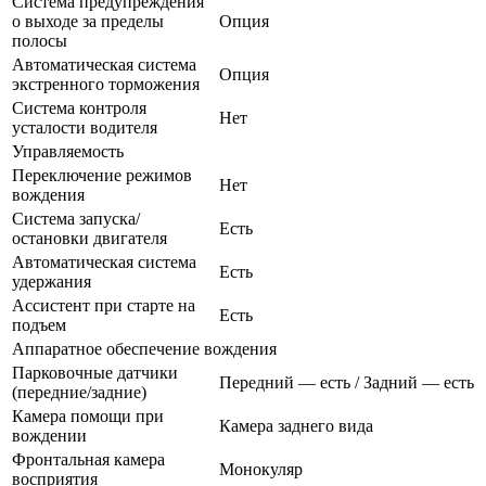
Система предупреждения
о выходе за пределы
Опция
полосы
Автоматическая система
Опция
экстренного торможения
Система контроля
Нет
усталости водителя
Управляемость
Переключение режимов
Нет
вождения
Система запуска/
Есть
остановки двигателя
Автоматическая система
Есть
удержания
Ассистент при старте на
Есть
подъем
Аппаратное обеспечение вождения
Парковочные датчики
Передний — есть / Задний — есть
(передние/задние)
Камера помощи при
Камера заднего вида
вождении
Фронтальная камера
Монокуляр
восприятия