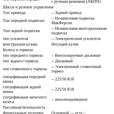
с ручным режимом (АКПП)
Шасси и рулевое управление
Тип привода
-- Задний привод
-- Независимая подвеска
Тип передней подвески
МакФерсон
-- Независимая многорычажная
Тип задней подвески
подвеска
тип усилителя
-- Электрический усилитель
конструкция кузова
Несущий кузов
Колеса и тормоза
тип переднего тормоза
-- Вентилируемые дисковые
тип заднего тормоза
-- Дисковый
-- Электронный стояночный
тип стояночного тормоза
тормоз
спецификация передней
-- 225/50 R18
шины
спецификация задней
-- 225/50 R18
шины
спецификация запасного
-- неполноразмерное
колеса
Пассивная безопасность
Фронтальные подушки
Основной — есть /