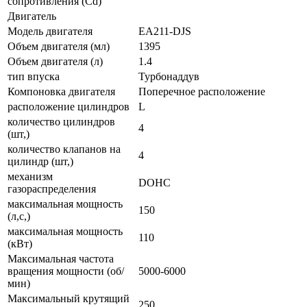
сопротивления (Cd)
Двигатель
Модель двигателя
EA211-DJS
Объем двигателя (мл)
1395
Объем двигателя (л)
1.4
тип впуска
Турбонаддув
Компоновка двигателя
Поперечное расположение
расположение цилиндров
L
количество цилиндров
4
(шт,)
количество клапанов на
4
цилиндр (шт,)
механизм
DOHC
газораспределения
максимальная мощность
150
(л,с,)
максимальная мощность
110
(кВт)
Максимальная частота
вращения мощности (об/
5000-6000
мин)
Максимальный крутящий
250