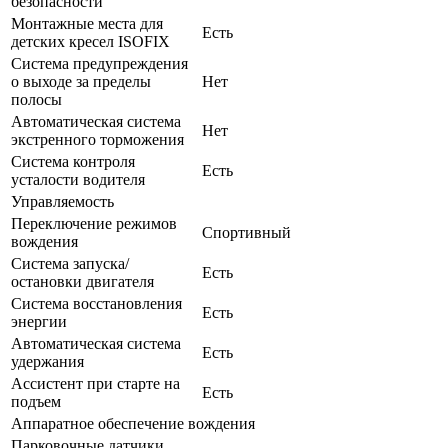
безопасности
Монтажные места для
Есть
детских кресел ISOFIX
Система предупреждения
о выходе за пределы
Нет
полосы
Автоматическая система
Нет
экстренного торможения
Система контроля
Есть
усталости водителя
Управляемость
Переключение режимов
Спортивный
вождения
Система запуска/
Есть
остановки двигателя
Система восстановления
Есть
энергии
Автоматическая система
Есть
удержания
Ассистент при старте на
Есть
подъем
Аппаратное обеспечение вождения
Парковочные датчики