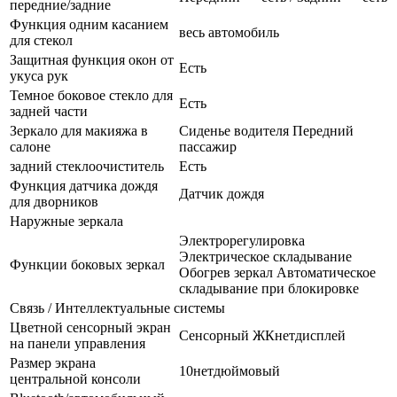
передние/задние
Функция одним касанием
весь автомобиль
для стекол
Защитная функция окон от
Есть
укуса рук
Темное боковое стекло для
Есть
задней части
Зеркало для макияжа в
Сиденье водителя Передний
салоне
пассажир
задний стеклоочиститель
Есть
Функция датчика дождя
Датчик дождя
для дворников
Наружные зеркала
Электрорегулировка
Электрическое складывание
Функции боковых зеркал
Обогрев зеркал Автоматическое
складывание при блокировке
Связь / Интеллектуальные системы
Цветной сенсорный экран
Сенсорный ЖКнетдисплей
на панели управления
Размер экрана
10нетдюймовый
центральной консоли