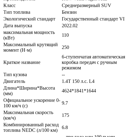
Класс
Среднеразмерный SUV
Тип топлива
Бензин
Экологический стандарт
Государственный стандарт VI
Дата выпуска
2022.02
максимальная мощность
110
(кВт)
Максимальный крутящий
250
момент (Н·м)
6-ступенчатая автоматическая
Краткое название
коробка передач с ручным
режимом
Тип кузова
--
Двигатель
1.4T 150 л.с. L4
Длина*Ширина*Высота
4624*1841*1644
(мм)
Официальное ускорение 0-
9.7
100 км/ч (с)
Максимальная скорость
175
(км/ч)
Комбинированный расход
6.8
топлива NEDC (л/100 км)
-- три года или 100 тысяч