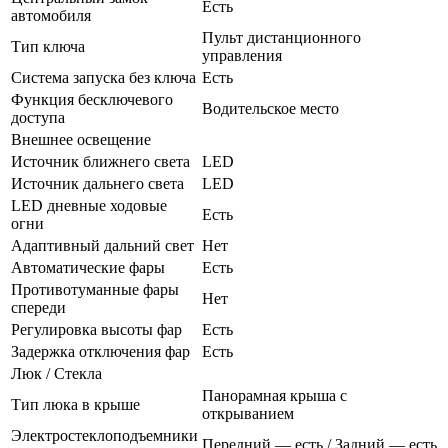
Есть
автомобиля
Пульт дистанционного
Тип ключа
управления
Система запуска без ключа
Есть
Функция бесключевого
Водительское место
доступа
Внешнее освещение
Источник ближнего света
LED
Источник дальнего света
LED
LED дневные ходовые
Есть
огни
Адаптивный дальний свет
Нет
Автоматические фары
Есть
Противотуманные фары
Нет
спереди
Регулировка высоты фар
Есть
Задержка отключения фар
Есть
Люк / Стекла
Панорамная крыша с
Тип люка в крыше
открыванием
Электростеклоподъемники
Передний — есть / Задний — есть