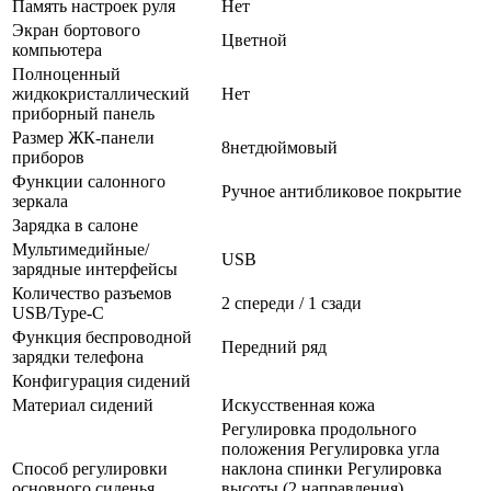
Память настроек руля
Нет
Экран бортового
Цветной
компьютера
Полноценный
жидкокристаллический
Нет
приборный панель
Размер ЖК-панели
8нетдюймовый
приборов
Функции салонного
Ручное антибликовое покрытие
зеркала
Зарядка в салоне
Мультимедийные/
USB
зарядные интерфейсы
Количество разъемов
2 спереди / 1 сзади
USB/Type-C
Функция беспроводной
Передний ряд
зарядки телефона
Конфигурация сидений
Материал сидений
Искусственная кожа
Регулировка продольного
положения Регулировка угла
Способ регулировки
наклона спинки Регулировка
основного сиденья
высоты (2 направления)