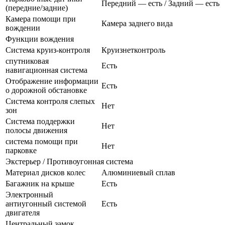
Передний — есть / Задний — есть
(передние/задние)
Камера помощи при
Камера заднего вида
вождении
Функции вождения
Система круиз-контроля
Круизнетконтроль
спутниковая
Есть
навигационная система
Отображение информации
Есть
о дорожной обстановке
Система контроля слепых
Нет
зон
Система поддержки
Нет
полосы движения
система помощи при
Нет
парковке
Экстерьер / Противоугонная система
Материал дисков колес
Алюминиевый сплав
Багажник на крыше
Есть
Электронный
антиугонный системой
Есть
двигателя
Центральный замок