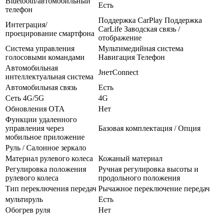
Bluetooth/автомобильный
Есть
телефон
Поддержка CarPlay Поддержка
Интеграция/
CarLife Заводская связь /
проецирование смартфона
отображение
Система управления
Мультимедийная система
голосовыми командами
Навигация Телефон
Автомобильная
JнетConnect
интеллектуальная система
Автомобильная связь
Есть
Сеть 4G/5G
4G
Обновления OTA
Нет
Функции удаленного
управления через
Базовая комплектация / Опция
мобильное приложение
Руль / Салонное зеркало
Материал рулевого колеса
Кожаный материал
Регулировка положения
Ручная регулировка высоты и
рулевого колеса
продольного положения
Тип переключения передач
Рычажное переключение передач
мультируль
Есть
Обогрев руля
Нет