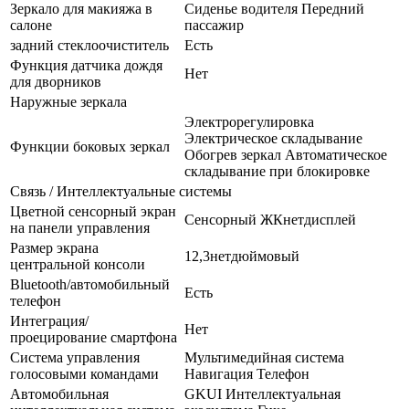
Зеркало для макияжа в
Сиденье водителя Передний
салоне
пассажир
задний стеклоочиститель
Есть
Функция датчика дождя
Нет
для дворников
Наружные зеркала
Электрорегулировка
Электрическое складывание
Функции боковых зеркал
Обогрев зеркал Автоматическое
складывание при блокировке
Связь / Интеллектуальные системы
Цветной сенсорный экран
Сенсорный ЖКнетдисплей
на панели управления
Размер экрана
12,3нетдюймовый
центральной консоли
Bluetooth/автомобильный
Есть
телефон
Интеграция/
Нет
проецирование смартфона
Система управления
Мультимедийная система
голосовыми командами
Навигация Телефон
Автомобильная
GKUI Интеллектуальная