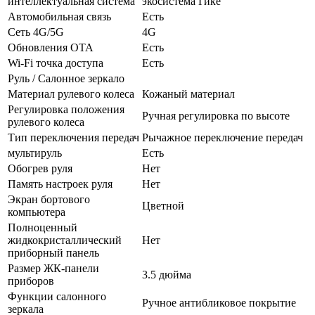
интеллектуальная система
экосистема Гике
Автомобильная связь
Есть
Сеть 4G/5G
4G
Обновления OTA
Есть
Wi-Fi точка доступа
Есть
Руль / Салонное зеркало
Материал рулевого колеса
Кожаный материал
Регулировка положения
Ручная регулировка по высоте
рулевого колеса
Тип переключения передач
Рычажное переключение передач
мультируль
Есть
Обогрев руля
Нет
Память настроек руля
Нет
Экран бортового
Цветной
компьютера
Полноценный
жидкокристаллический
Нет
приборный панель
Размер ЖК-панели
3.5 дюйма
приборов
Функции салонного
Ручное антибликовое покрытие
зеркала