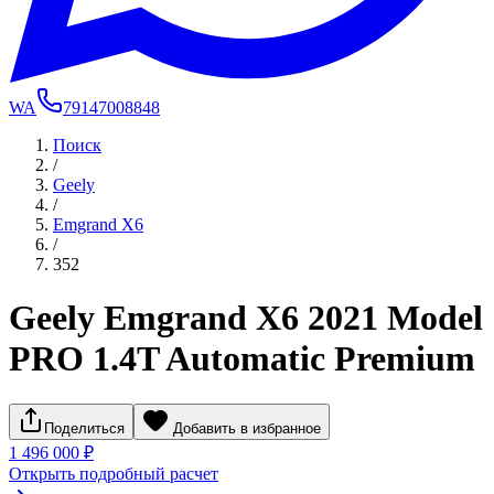
WA
79147008848
Поиск
/
Geely
/
Emgrand X6
/
352
Geely Emgrand X6 2021 Model
PRO 1.4T Automatic Premium
Поделиться
Добавить в избранное
1 496 000 ₽
Открыть подробный расчет