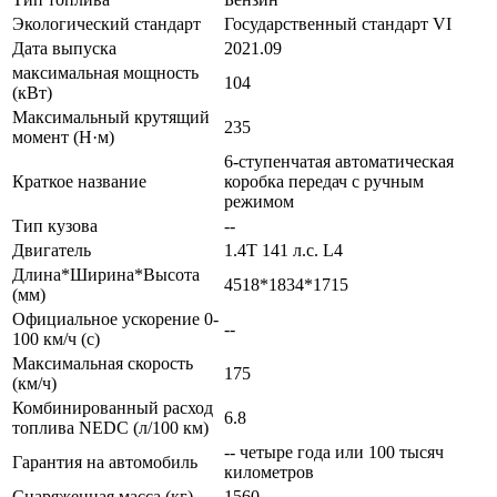
Экологический стандарт
Государственный стандарт VI
Дата выпуска
2021.09
максимальная мощность
104
(кВт)
Максимальный крутящий
235
момент (Н·м)
6-ступенчатая автоматическая
Краткое название
коробка передач с ручным
режимом
Тип кузова
--
Двигатель
1.4T 141 л.с. L4
Длина*Ширина*Высота
4518*1834*1715
(мм)
Официальное ускорение 0-
--
100 км/ч (с)
Максимальная скорость
175
(км/ч)
Комбинированный расход
6.8
топлива NEDC (л/100 км)
-- четыре года или 100 тысяч
Гарантия на автомобиль
километров
Снаряженная масса (кг)
1560