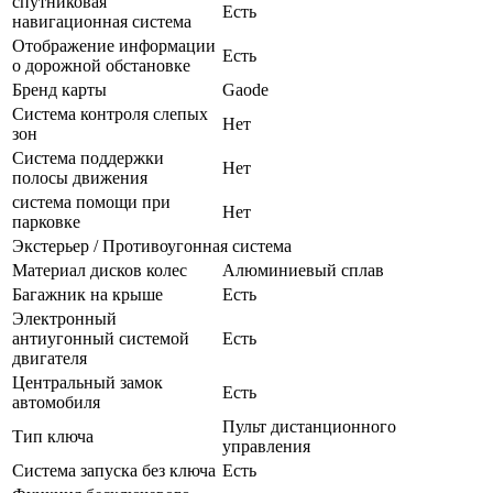
спутниковая
Есть
навигационная система
Отображение информации
Есть
о дорожной обстановке
Бренд карты
Gaode
Система контроля слепых
Нет
зон
Система поддержки
Нет
полосы движения
система помощи при
Нет
парковке
Экстерьер / Противоугонная система
Материал дисков колес
Алюминиевый сплав
Багажник на крыше
Есть
Электронный
антиугонный системой
Есть
двигателя
Центральный замок
Есть
автомобиля
Пульт дистанционного
Тип ключа
управления
Система запуска без ключа
Есть