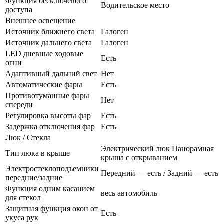
Функция бесключевого
Водительское место
доступа
Внешнее освещение
Источник ближнего света
Галоген
Источник дальнего света
Галоген
LED дневные ходовые
Есть
огни
Адаптивный дальний свет
Нет
Автоматические фары
Есть
Противотуманные фары
Нет
спереди
Регулировка высоты фар
Есть
Задержка отключения фар
Есть
Люк / Стекла
Электрический люк Панорамная
Тип люка в крыше
крыша с открыванием
Электростеклоподъемники
Передний — есть / Задний — есть
передние/задние
Функция одним касанием
весь автомобиль
для стекол
Защитная функция окон от
Есть
укуса рук