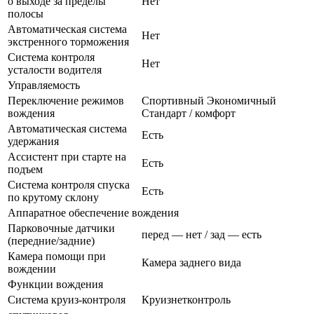
о выходе за пределы
Нет
полосы
Автоматическая система
Нет
экстренного торможения
Система контроля
Нет
усталости водителя
Управляемость
Переключение режимов
Спортивный Экономичный
вождения
Стандарт / комфорт
Автоматическая система
Есть
удержания
Ассистент при старте на
Есть
подъем
Система контроля спуска
Есть
по крутому склону
Аппаратное обеспечение вождения
Парковочные датчики
перед — нет / зад — есть
(передние/задние)
Камера помощи при
Камера заднего вида
вождении
Функции вождения
Система круиз-контроля
Круизнетконтроль