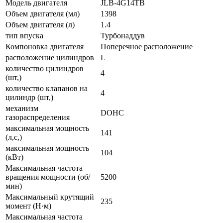
Модель двигателя
JLB-4G14TB
Объем двигателя (мл)
1398
Объем двигателя (л)
1.4
тип впуска
Турбонаддув
Компоновка двигателя
Поперечное расположение
расположение цилиндров
L
количество цилиндров
4
(шт,)
количество клапанов на
4
цилиндр (шт,)
механизм
DOHC
газораспределения
максимальная мощность
141
(л,с,)
максимальная мощность
104
(кВт)
Максимальная частота
вращения мощности (об/
5200
мин)
Максимальный крутящий
235
момент (Н·м)
Максимальная частота