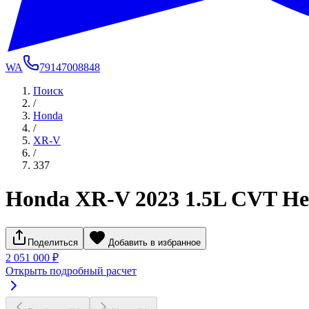
WA
79147008848
Поиск
/
Honda
/
XR-V
/
337
Honda XR-V 2023 1.5L CVT He
Поделиться
Добавить в избранное
2 051 000 ₽
Открыть подробный расчет