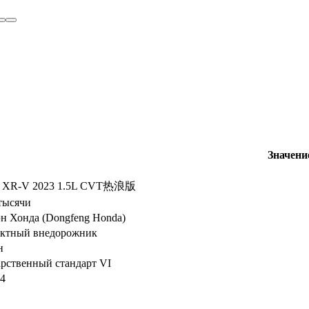
Значени
a XR-V 2023 1.5L CVT热浪版
 тысячи
н Хонда (Dongfeng Honda)
ктный внедорожник
н
арственный стандарт VI
04