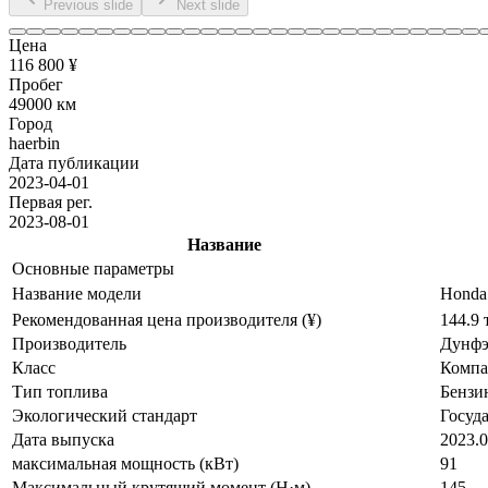
Previous slide
Next slide
Цена
116 800 ¥
Пробег
49000 км
Город
haerbin
Дата публикации
2023-04-01
Первая рег.
2023-08-01
Название
Основные параметры
Название модели
Hond
Рекомендованная цена производителя (¥)
144.9
Производитель
Дунфэ
Класс
Компа
Тип топлива
Бензи
Экологический стандарт
Госуд
Дата выпуска
2023.
максимальная мощность (кВт)
91
Максимальный крутящий момент (Н·м)
145