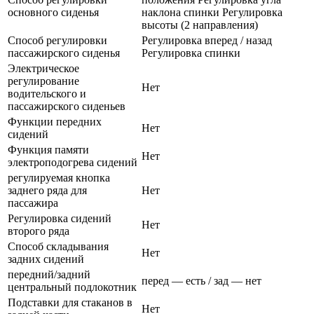
основного сиденья
наклона спинки Регулировка
высоты (2 направления)
Способ регулировки
Регулировка вперед / назад
пассажирского сиденья
Регулировка спинки
Электрическое
регулирование
Нет
водительского и
пассажирского сиденьев
Функции передних
Нет
сидений
Функция памяти
Нет
электроподогрева сидений
регулируемая кнопка
заднего ряда для
Нет
пассажира
Регулировка сидений
Нет
второго ряда
Способ складывания
Нет
задних сидений
передний/задний
перед — есть / зад — нет
центральный подлокотник
Подставки для стаканов в
Нет