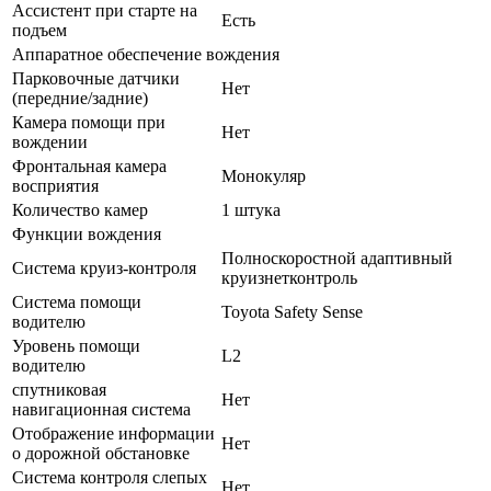
Ассистент при старте на
Есть
подъем
Аппаратное обеспечение вождения
Парковочные датчики
Нет
(передние/задние)
Камера помощи при
Нет
вождении
Фронтальная камера
Монокуляр
восприятия
Количество камер
1 штука
Функции вождения
Полноскоростной адаптивный
Система круиз-контроля
круизнетконтроль
Система помощи
Toyota Safety Sense
водителю
Уровень помощи
L2
водителю
спутниковая
Нет
навигационная система
Отображение информации
Нет
о дорожной обстановке
Система контроля слепых
Нет