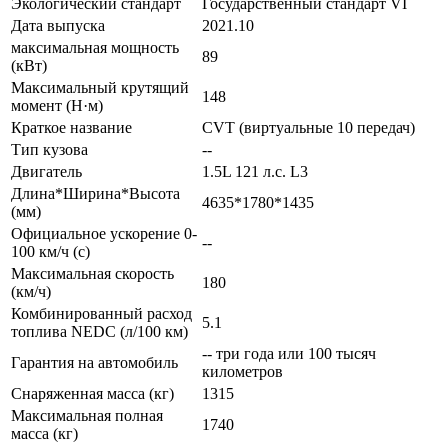
Экологический стандарт
Государственный стандарт VI
Дата выпуска
2021.10
максимальная мощность
89
(кВт)
Максимальный крутящий
148
момент (Н·м)
Краткое название
CVT (виртуальные 10 передач)
Тип кузова
--
Двигатель
1.5L 121 л.с. L3
Длина*Ширина*Высота
4635*1780*1435
(мм)
Официальное ускорение 0-
--
100 км/ч (с)
Максимальная скорость
180
(км/ч)
Комбинированный расход
5.1
топлива NEDC (л/100 км)
-- три года или 100 тысяч
Гарантия на автомобиль
километров
Снаряженная масса (кг)
1315
Максимальная полная
1740
масса (кг)