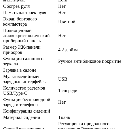
Обогрев руля
Нет
Память настроек руля
Нет
Экран бортового
Цветной
компьютера
Полноценный
жидкокристаллический
Нет
приборный панель
Размер ЖК-панели
4.2 дюйма
приборов
Функции салонного
Ручное антибликовое покрытие
зеркала
Зарядка в салоне
Мультимедийные/
USB
зарядные интерфейсы
Количество разъемов
1 спереди
USB/Type-C
Функция беспроводной
Нет
зарядки телефона
Конфигурация сидений
Материал сидений
Ткань
Регулировка продольного
Способ регулировки
положения Регулировка угла