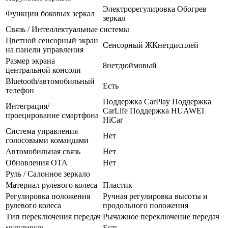
Электрорегулировка Обогрев
Функции боковых зеркал
зеркал
Связь / Интеллектуальные системы
Цветной сенсорный экран
Сенсорный ЖКнетдисплей
на панели управления
Размер экрана
8нетдюймовый
центральной консоли
Bluetooth/автомобильный
Есть
телефон
Поддержка CarPlay Поддержка
Интеграция/
CarLife Поддержка HUAWEI
проецирование смартфона
HiCar
Система управления
Нет
голосовыми командами
Автомобильная связь
Нет
Обновления OTA
Нет
Руль / Салонное зеркало
Материал рулевого колеса
Пластик
Регулировка положения
Ручная регулировка высоты и
рулевого колеса
продольного положения
Тип переключения передач
Рычажное переключение передач
мультируль
Есть