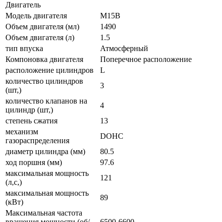
Двигатель
Модель двигателя
M15B
Объем двигателя (мл)
1490
Объем двигателя (л)
1.5
тип впуска
Атмосферный
Компоновка двигателя
Поперечное расположение
расположение цилиндров
L
количество цилиндров
3
(шт,)
количество клапанов на
4
цилиндр (шт,)
степень сжатия
13
механизм
DOHC
газораспределения
диаметр цилиндра (мм)
80.5
ход поршня (мм)
97.6
максимальная мощность
121
(л,с,)
максимальная мощность
89
(кВт)
Максимальная частота
вращения мощности (об/
6500-6600