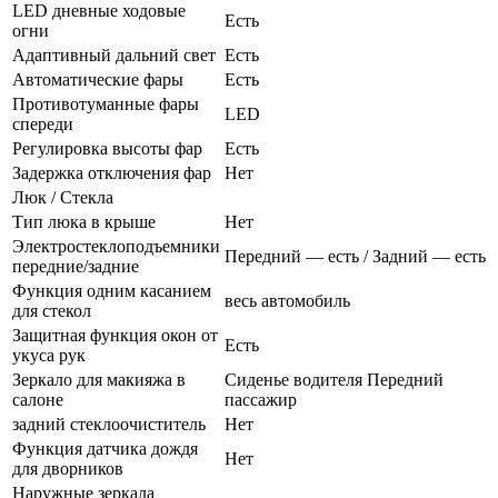
LED дневные ходовые
Есть
огни
Адаптивный дальний свет
Есть
Автоматические фары
Есть
Противотуманные фары
LED
спереди
Регулировка высоты фар
Есть
Задержка отключения фар
Нет
Люк / Стекла
Тип люка в крыше
Нет
Электростеклоподъемники
Передний — есть / Задний — есть
передние/задние
Функция одним касанием
весь автомобиль
для стекол
Защитная функция окон от
Есть
укуса рук
Зеркало для макияжа в
Сиденье водителя Передний
салоне
пассажир
задний стеклоочиститель
Нет
Функция датчика дождя
Нет
для дворников
Наружные зеркала