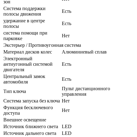
зон
Система поддержки
Есть
полосы движения
удержание в центре
Есть
полосы
система помощи при
Нет
парковке
Экстерьер / Противоугонная система
Материал дисков колес
Алюминиевый сплав
Электронный
антиугонный системой
Есть
двигателя
Центральный замок
Есть
автомобиля
Пульт дистанционного
Тип ключа
управления
Система запуска без ключа
Нет
Функция бесключевого
Нет
доступа
Внешнее освещение
Источник ближнего света
LED
Источник дальнего света
LED