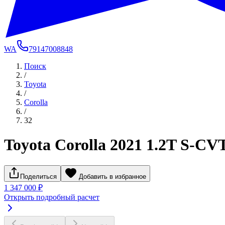
WA
79147008848
Поиск
/
Toyota
/
Corolla
/
32
Toyota Corolla 2021 1.2T S-CVT
Поделиться
Добавить в избранное
1 347 000 ₽
Открыть подробный расчет