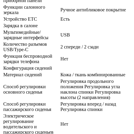
приборной панели
Функции салонного
Ручное антибликовое покрытие
зеркала
Устройство ETC
Есть
Зарядка в салоне
Мультимедийные/
USB
зарядные интерфейсы
Количество разъемов
2 спереди / 2 сзади
USB/Type-C
Функция беспроводной
Нет
зарядки телефона
Конфигурация сидений
Материал сидений
Кожа / ткань комбинированные
Регулировка продольного
Способ регулировки
положения Регулировка угла
основного сиденья
наклона спинки Регулировка
высоты (2 направления)
Способ регулировки
Регулировка вперед / назад
пассажирского сиденья
Регулировка спинки
Электрическое
регулирование
Нет
водительского и
пассажирского сиденьев