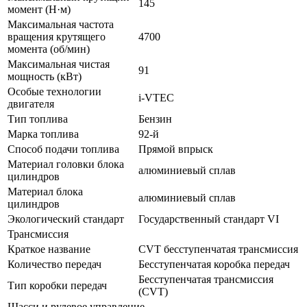
145
момент (Н·м)
Максимальная частота
вращения крутящего
4700
момента (об/мин)
Максимальная чистая
91
мощность (кВт)
Особые технологии
i-VTEC
двигателя
Тип топлива
Бензин
Марка топлива
92-й
Способ подачи топлива
Прямой впрыск
Материал головки блока
алюминиевый сплав
цилиндров
Материал блока
алюминиевый сплав
цилиндров
Экологический стандарт
Государственный стандарт VI
Трансмиссия
Краткое название
CVT бесступенчатая трансмиссия
Количество передач
Беcступенчатая коробка передач
Бесступенчатая трансмиссия
Тип коробки передач
(CVT)
Шасси и рулевое управление