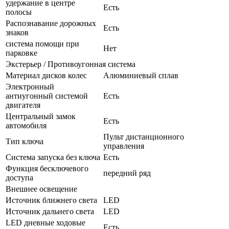
удержание в центре
Есть
полосы
Распознавание дорожных
Есть
знаков
система помощи при
Нет
парковке
Экстерьер / Противоугонная система
Материал дисков колес
Алюминиевый сплав
Электронный
антиугонный системой
Есть
двигателя
Центральный замок
Есть
автомобиля
Пульт дистанционного
Тип ключа
управления
Система запуска без ключа
Есть
Функция бесключевого
передний ряд
доступа
Внешнее освещение
Источник ближнего света
LED
Источник дальнего света
LED
LED дневные ходовые
Есть