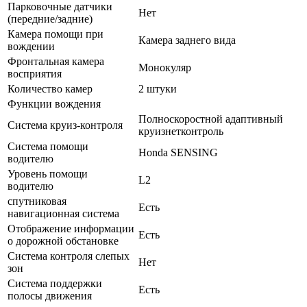
Парковочные датчики
Нет
(передние/задние)
Камера помощи при
Камера заднего вида
вождении
Фронтальная камера
Монокуляр
восприятия
Количество камер
2 штуки
Функции вождения
Полноскоростной адаптивный
Система круиз-контроля
круизнетконтроль
Система помощи
Honda SENSING
водителю
Уровень помощи
L2
водителю
спутниковая
Есть
навигационная система
Отображение информации
Есть
о дорожной обстановке
Система контроля слепых
Нет
зон
Система поддержки
Есть
полосы движения