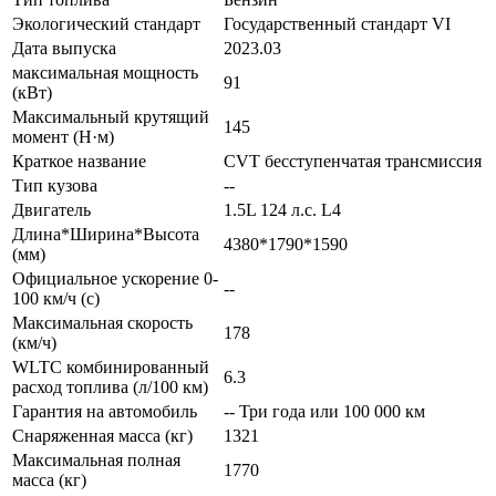
Экологический стандарт
Государственный стандарт VI
Дата выпуска
2023.03
максимальная мощность
91
(кВт)
Максимальный крутящий
145
момент (Н·м)
Краткое название
CVT бесступенчатая трансмиссия
Тип кузова
--
Двигатель
1.5L 124 л.с. L4
Длина*Ширина*Высота
4380*1790*1590
(мм)
Официальное ускорение 0-
--
100 км/ч (с)
Максимальная скорость
178
(км/ч)
WLTC комбинированный
6.3
расход топлива (л/100 км)
Гарантия на автомобиль
-- Три года или 100 000 км
Снаряженная масса (кг)
1321
Максимальная полная
1770
масса (кг)