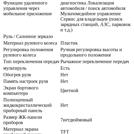
Функции удаленного
диагностика Локализация
управления через
автомобиля / поиск автомобиля
мобильное приложение
Мультимедийное управление
Сервис для владельцев (поиск
зарядных станций, АЗС, парковок
и т.д.)
Руль / Салонное зеркало
Материал рулевого колеса
Пластик
Регулировка положения
Ручная регулировка высоты и
рулевого колеса
продольного положения
Тип переключения передач
Рычажное переключение передач
мультируль
Есть
Обогрев руля
Нет
Память настроек руля
Нет
Экран бортового
Цветной
компьютера
Полноценный
жидкокристаллический
Нет
приборный панель
Размер ЖК-панели
7нетдюймовый
приборов
Материал экрана
TFT