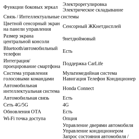
Электрорегулировка
Функции боковых зеркал
Электрическое складывание
Связь / Интеллектуальные системы
Цветной сенсорный экран
Сенсорный ЖКнетдисплей
на панели управления
Размер экрана
9нетдюймовый
центральной консоли
Bluetooth/автомобильный
Есть
телефон
Интеграция/
Поддержка CarLife
проецирование смартфона
Система управления
Мультимедийная система
голосовыми командами
Навигация Телефон Кондиционер
Автомобильная
Honda Connect
интеллектуальная система
Автомобильная связь
Есть
Сеть 4G/5G
4G
Обновления OTA
Есть
Wi-Fi точка доступа
Опция
Управление дверями автомобиля
Управление кондиционером
Запрос состояния автомобиля /