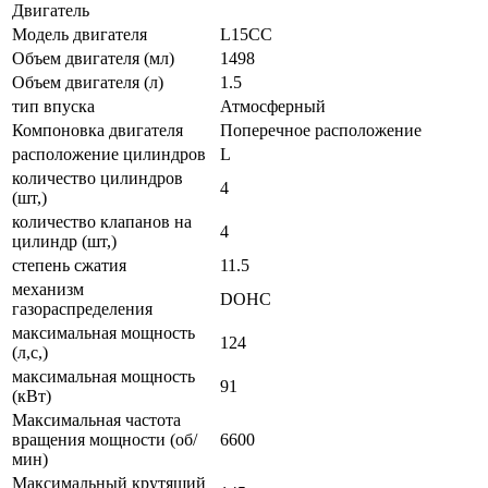
Двигатель
Модель двигателя
L15CC
Объем двигателя (мл)
1498
Объем двигателя (л)
1.5
тип впуска
Атмосферный
Компоновка двигателя
Поперечное расположение
расположение цилиндров
L
количество цилиндров
4
(шт,)
количество клапанов на
4
цилиндр (шт,)
степень сжатия
11.5
механизм
DOHC
газораспределения
максимальная мощность
124
(л,с,)
максимальная мощность
91
(кВт)
Максимальная частота
вращения мощности (об/
6600
мин)
Максимальный крутящий