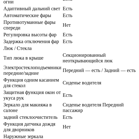
огни
Адаптивный дальний свет
Есть
Автоматические фары
Есть
Противотуманные фары
Нет
спереди
Регулировка высоты фар
Есть
Задержка отключения фар
Есть
Люк / Стекла
Секционированный
Тип люка в крыше
неоткрывающийся люк
Электростеклоподъемники
Передний — есть / Задний — есть
передние/задние
Функция одним касанием
Сиденье водителя
для стекол
Защитная функция окон от
Есть
укуса рук
Зеркало для макияжа в
Сиденье водителя Передний
салоне
пассажир
задний стеклоочиститель
Есть
Функция датчика дождя
Нет
для дворников
Наружные зеркала