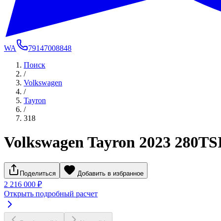
WA
79147008848
Поиск
/
Volkswagen
/
Tayron
/
318
Volkswagen Tayron 2023 280TS
Поделиться
Добавить в избранное
2 216 000 ₽
Открыть подробный расчет