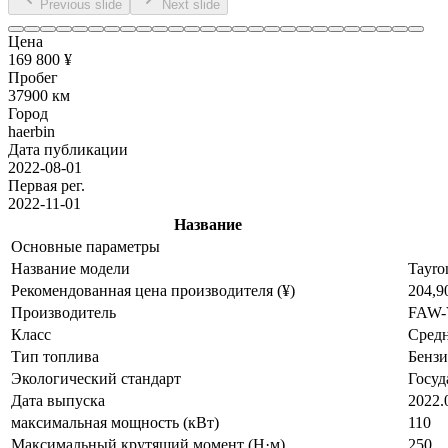
Previous slide
Next slide
Цена
169 800 ¥
Пробег
37900 км
Город
haerbin
Дата публикации
2022-08-01
Первая рег.
2022-11-01
Название
Основные параметры
Название модели
Tayro
Рекомендованная цена производителя (¥)
204,9
Производитель
FAW-
Класс
Сред
Тип топлива
Бенз
Экологический стандарт
Госуд
Дата выпуска
2022.
максимальная мощность (кВт)
110
Максимальный крутящий момент (Н·м)
250