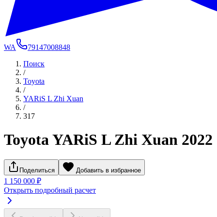
WA
79147008848
Поиск
/
Toyota
/
YARiS L Zhi Xuan
/
317
Toyota YARiS L Zhi Xuan 2022
Поделиться
Добавить в избранное
1 150 000 ₽
Открыть подробный расчет