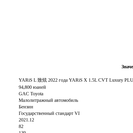
Знач
YARiS L 致炫 2022 года YARiS X 1.5L CVT Luxury PL
94,800 юаней
GAC Toyota
Малолитражный автомобиль
Бензин
Государственный стандарт VI
2021.12
82
139