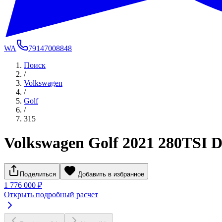
WA
79147008848
Поиск
/
Volkswagen
/
Golf
/
315
Volkswagen Golf 2021 280TSI 
Поделиться
Добавить в избранное
1 776 000 ₽
Открыть подробный расчет