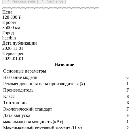
Previous slide
Next slide
Цена
128 800 ¥
Пробег
35000 км
Город
haerbin
Дата публикации
2020-11-01
Первая рег.
2022-01-01
Название
Основные параметры
Название модели
G
Рекомендованная цена производителя (¥)
1
Производитель
F
Класс
К
Тип топлива
Б
Экологический стандарт
Г
Дата выпуска
Н
максимальная мощность (кВт)
1
Максимальный крутящий момент (Н·м)
2