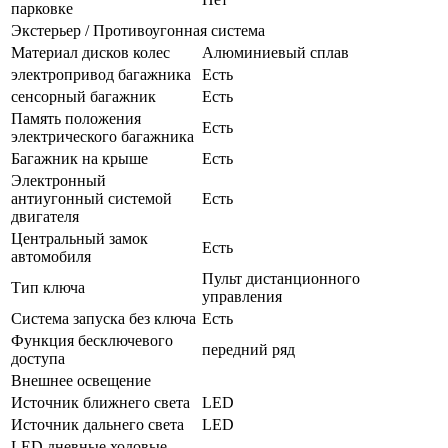
парковке
Экстерьер / Противоугонная система
Материал дисков колес
Алюминиевый сплав
электропривод багажника
Есть
сенсорный багажник
Есть
Память положения
Есть
электрического багажника
Багажник на крыше
Есть
Электронный
антиугонный системой
Есть
двигателя
Центральный замок
Есть
автомобиля
Пульт дистанционного
Тип ключа
управления
Система запуска без ключа
Есть
Функция бесключевого
передний ряд
доступа
Внешнее освещение
Источник ближнего света
LED
Источник дальнего света
LED
LED дневные ходовые