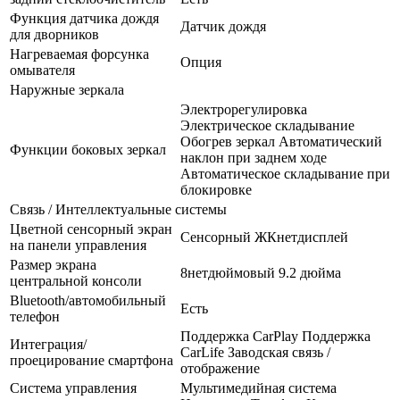
Функция датчика дождя
Датчик дождя
для дворников
Нагреваемая форсунка
Опция
омывателя
Наружные зеркала
Электрорегулировка
Электрическое складывание
Обогрев зеркал Автоматический
Функции боковых зеркал
наклон при заднем ходе
Автоматическое складывание при
блокировке
Связь / Интеллектуальные системы
Цветной сенсорный экран
Сенсорный ЖКнетдисплей
на панели управления
Размер экрана
8нетдюймовый 9.2 дюйма
центральной консоли
Bluetooth/автомобильный
Есть
телефон
Поддержка CarPlay Поддержка
Интеграция/
CarLife Заводская связь /
проецирование смартфона
отображение
Система управления
Мультимедийная система