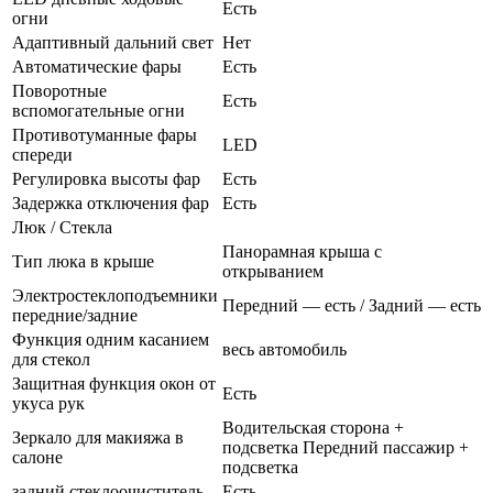
Есть
огни
Адаптивный дальний свет
Нет
Автоматические фары
Есть
Поворотные
Есть
вспомогательные огни
Противотуманные фары
LED
спереди
Регулировка высоты фар
Есть
Задержка отключения фар
Есть
Люк / Стекла
Панорамная крыша с
Тип люка в крыше
открыванием
Электростеклоподъемники
Передний — есть / Задний — есть
передние/задние
Функция одним касанием
весь автомобиль
для стекол
Защитная функция окон от
Есть
укуса рук
Водительская сторона +
Зеркало для макияжа в
подсветка Передний пассажир +
салоне
подсветка
задний стеклоочиститель
Есть