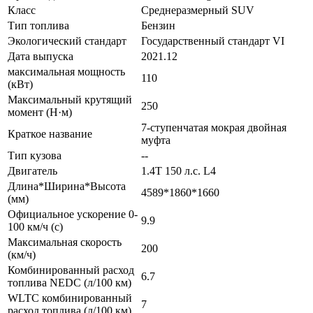
Класс
Среднеразмерный SUV
Тип топлива
Бензин
Экологический стандарт
Государственный стандарт VI
Дата выпуска
2021.12
максимальная мощность
110
(кВт)
Максимальный крутящий
250
момент (Н·м)
7-ступенчатая мокрая двойная
Краткое название
муфта
Тип кузова
--
Двигатель
1.4T 150 л.с. L4
Длина*Ширина*Высота
4589*1860*1660
(мм)
Официальное ускорение 0-
9.9
100 км/ч (с)
Максимальная скорость
200
(км/ч)
Комбинированный расход
6.7
топлива NEDC (л/100 км)
WLTC комбинированный
7
расход топлива (л/100 км)