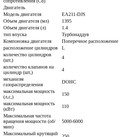
сопротивления (Cd)
Двигатель
Модель двигателя
EA211-DJS
Объем двигателя (мл)
1395
Объем двигателя (л)
1.4
тип впуска
Турбонаддув
Компоновка двигателя
Поперечное расположение
расположение цилиндров
L
количество цилиндров
4
(шт,)
количество клапанов на
4
цилиндр (шт,)
механизм
DOHC
газораспределения
максимальная мощность
150
(л,с,)
максимальная мощность
110
(кВт)
Максимальная частота
вращения мощности (об/
5000-6000
мин)
Максимальный крутящий
250