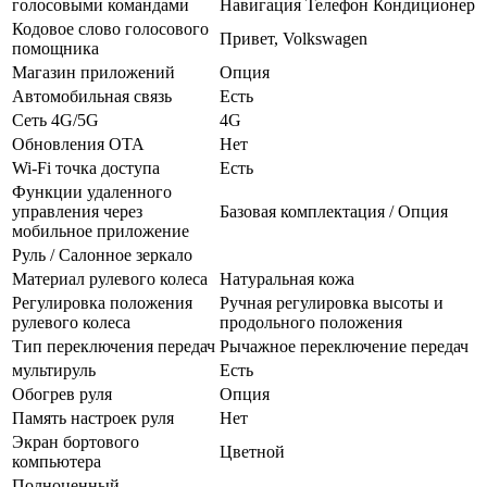
голосовыми командами
Навигация Телефон Кондиционер
Кодовое слово голосового
Привет, Volkswagen
помощника
Магазин приложений
Опция
Автомобильная связь
Есть
Сеть 4G/5G
4G
Обновления OTA
Нет
Wi-Fi точка доступа
Есть
Функции удаленного
управления через
Базовая комплектация / Опция
мобильное приложение
Руль / Салонное зеркало
Материал рулевого колеса
Натуральная кожа
Регулировка положения
Ручная регулировка высоты и
рулевого колеса
продольного положения
Тип переключения передач
Рычажное переключение передач
мультируль
Есть
Обогрев руля
Опция
Память настроек руля
Нет
Экран бортового
Цветной
компьютера
Полноценный