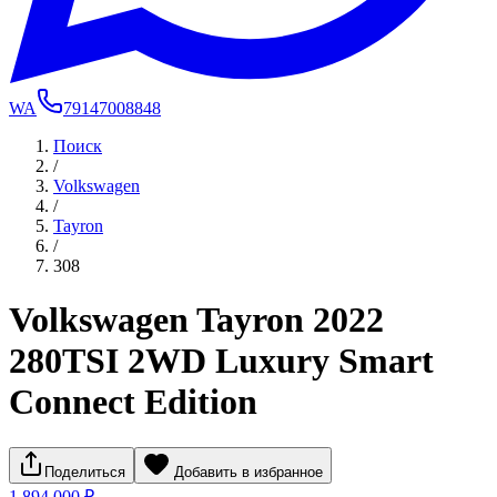
WA
79147008848
Поиск
/
Volkswagen
/
Tayron
/
308
Volkswagen Tayron 2022
280TSI 2WD Luxury Smart
Connect Edition
Поделиться
Добавить в избранное
1 894 000 ₽