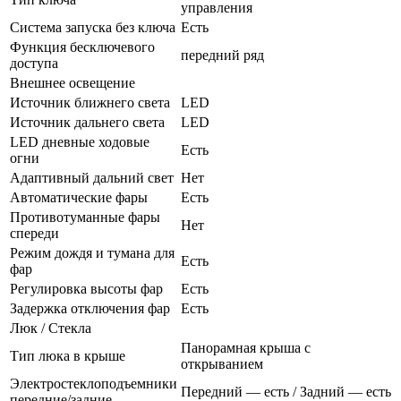
управления
Система запуска без ключа
Есть
Функция бесключевого
передний ряд
доступа
Внешнее освещение
Источник ближнего света
LED
Источник дальнего света
LED
LED дневные ходовые
Есть
огни
Адаптивный дальний свет
Нет
Автоматические фары
Есть
Противотуманные фары
Нет
спереди
Режим дождя и тумана для
Есть
фар
Регулировка высоты фар
Есть
Задержка отключения фар
Есть
Люк / Стекла
Панорамная крыша с
Тип люка в крыше
открыванием
Электростеклоподъемники
Передний — есть / Задний — есть
передние/задние