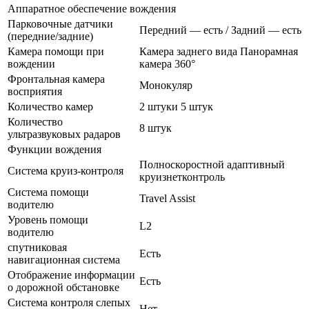
Аппаратное обеспечение вождения
Парковочные датчики
Передний — есть / Задний — есть
(передние/задние)
Камера помощи при
Камера заднего вида Панорамная
вождении
камера 360°
Фронтальная камера
Монокуляр
восприятия
Количество камер
2 штуки 5 штук
Количество
8 штук
ультразвуковых радаров
Функции вождения
Полноскоростной адаптивный
Система круиз-контроля
круизнетконтроль
Система помощи
Travel Assist
водителю
Уровень помощи
L2
водителю
спутниковая
Есть
навигационная система
Отображение информации
Есть
о дорожной обстановке
Система контроля слепых
Нет