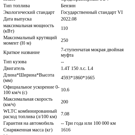
Тип топлива
Бензин
Экологический стандарт
Государственный стандарт VI
Дата выпуска
2022.08
максимальная мощность
110
(кВт)
Максимальный крутящий
250
момент (Н·м)
7-ступенчатая мокрая двойная
Краткое название
муфта
Тип кузова
--
Двигатель
1.4T 150 л.с. L4
Длина*Ширина*Высота
4593*1860*1665
(мм)
Официальное ускорение 0-
10.6
100 км/ч (с)
Максимальная скорость
200
(км/ч)
WLTC комбинированный
7.08
расход топлива (л/100 км)
Гарантия на автомобиль
-- Три года или 100 000 км
Снаряженная масса (кг)
1616