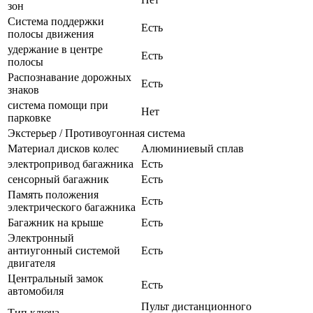
зон
Система поддержки
Есть
полосы движения
удержание в центре
Есть
полосы
Распознавание дорожных
Есть
знаков
система помощи при
Нет
парковке
Экстерьер / Противоугонная система
Материал дисков колес
Алюминиевый сплав
электропривод багажника
Есть
сенсорный багажник
Есть
Память положения
Есть
электрического багажника
Багажник на крыше
Есть
Электронный
антиугонный системой
Есть
двигателя
Центральный замок
Есть
автомобиля
Пульт дистанционного
Тип ключа