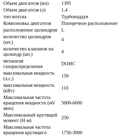
Объем двигателя (мл)
1395
Объем двигателя (л)
1.4
тип впуска
Турбонаддув
Компоновка двигателя
Поперечное расположение
расположение цилиндров
L
количество цилиндров
4
(шт,)
количество клапанов на
4
цилиндр (шт,)
механизм
DOHC
газораспределения
максимальная мощность
150
(л,с,)
максимальная мощность
110
(кВт)
Максимальная частота
вращения мощности (об/
5000-6000
мин)
Максимальный крутящий
250
момент (Н·м)
Максимальная частота
вращения крутящего
1750-3000