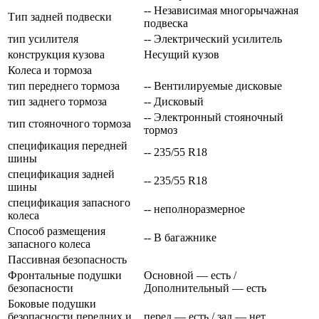
-- Независимая многорычажная
Тип задней подвески
подвеска
тип усилителя
-- Электрический усилитель
конструкция кузова
Несущий кузов
Колеса и тормоза
тип переднего тормоза
-- Вентилируемые дисковые
тип заднего тормоза
-- Дисковый
-- Электронный стояночный
тип стояночного тормоза
тормоз
спецификация передней
-- 235/55 R18
шины
спецификация задней
-- 235/55 R18
шины
спецификация запасного
-- неполноразмерное
колеса
Способ размещения
-- В багажнике
запасного колеса
Пассивная безопасность
Фронтальные подушки
Основной — есть /
безопасности
Дополнительный — есть
Боковые подушки
безопасности передних и
перед — есть / зад — нет