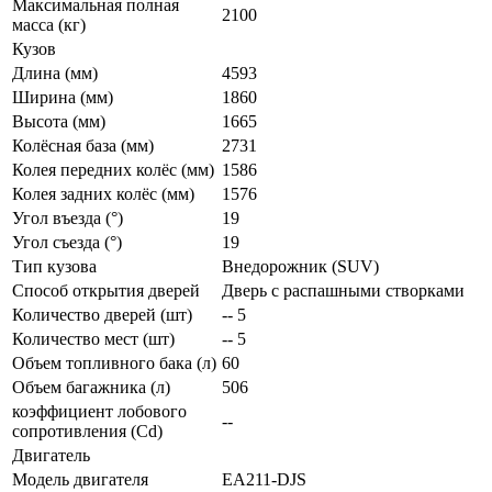
Максимальная полная
2100
масса (кг)
Кузов
Длина (мм)
4593
Ширина (мм)
1860
Высота (мм)
1665
Колёсная база (мм)
2731
Колея передних колёс (мм)
1586
Колея задних колёс (мм)
1576
Угол въезда (°)
19
Угол съезда (°)
19
Тип кузова
Внедорожник (SUV)
Способ открытия дверей
Дверь с распашными створками
Количество дверей (шт)
-- 5
Количество мест (шт)
-- 5
Объем топливного бака (л)
60
Объем багажника (л)
506
коэффициент лобового
--
сопротивления (Cd)
Двигатель
Модель двигателя
EA211-DJS