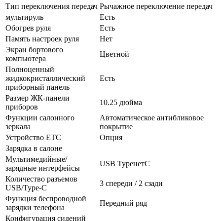
Тип переключения передач
Рычажное переключение передач
мультируль
Есть
Обогрев руля
Есть
Память настроек руля
Нет
Экран бортового
Цветной
компьютера
Полноценный
жидкокристаллический
Есть
приборный панель
Размер ЖК-панели
10.25 дюйма
приборов
Функции салонного
Автоматическое антибликовое
зеркала
покрытие
Устройство ETC
Опция
Зарядка в салоне
Мультимедийные/
USB TypeнетC
зарядные интерфейсы
Количество разъемов
3 спереди / 2 сзади
USB/Type-C
Функция беспроводной
Передний ряд
зарядки телефона
Конфигурация сидений