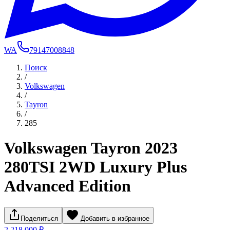
WA
79147008848
Поиск
/
Volkswagen
/
Tayron
/
285
Volkswagen Tayron 2023
280TSI 2WD Luxury Plus
Advanced Edition
Поделиться
Добавить в избранное
2 218 000 ₽