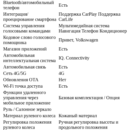
Bluetooth/автомобильный
Есть
телефон
Интеграция/
Поддержка CarPlay Поддержка
проецирование смартфона
CarLife
Система управления
Мультимедийная система
голосовыми командами
Навигация Телефон Кондиционер
Кодовое слово голосового
Привет, Volkswagen
помощника
Магазин приложений
Есть
Автомобильная
IQ. Connectivity
интеллектуальная система
Автомобильная связь
Есть
Сеть 4G/5G
4G
Обновления OTA
Нет
Wi-Fi точка доступа
Есть
Функции удаленного
управления через
Базовая комплектация / Опция
мобильное приложение
Руль / Салонное зеркало
Материал рулевого колеса
Кожаный материал
Регулировка положения
Ручная регулировка высоты и
рулевого колеса
продольного положения