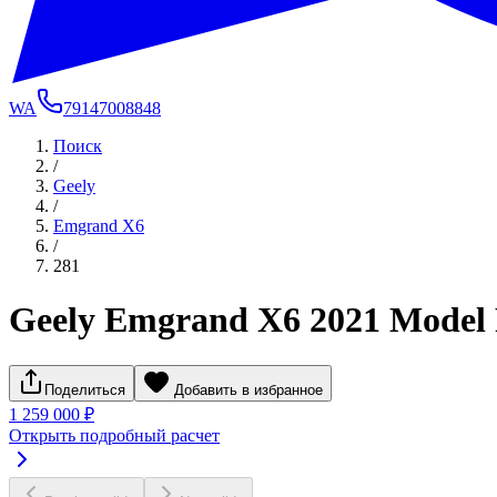
WA
79147008848
Поиск
/
Geely
/
Emgrand X6
/
281
Geely Emgrand X6 2021 Model
Поделиться
Добавить в избранное
1 259 000 ₽
Открыть подробный расчет