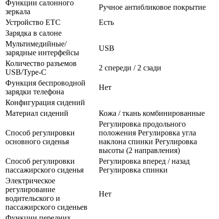
Функции салонного
Ручное антибликовое покрытие
зеркала
Устройство ETC
Есть
Зарядка в салоне
Мультимедийные/
USB
зарядные интерфейсы
Количество разъемов
2 спереди / 2 сзади
USB/Type-C
Функция беспроводной
Нет
зарядки телефона
Конфигурация сидений
Материал сидений
Кожа / ткань комбинированные
Регулировка продольного
Способ регулировки
положения Регулировка угла
основного сиденья
наклона спинки Регулировка
высоты (2 направления)
Способ регулировки
Регулировка вперед / назад
пассажирского сиденья
Регулировка спинки
Электрическое
регулирование
Нет
водительского и
пассажирского сиденьев
Функции передних