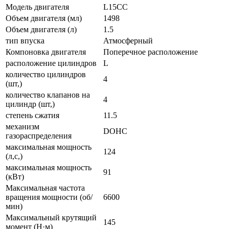
Модель двигателя
L15CC
Объем двигателя (мл)
1498
Объем двигателя (л)
1.5
тип впуска
Атмосферный
Компоновка двигателя
Поперечное расположение
расположение цилиндров
L
количество цилиндров
4
(шт,)
количество клапанов на
4
цилиндр (шт,)
степень сжатия
11.5
механизм
DOHC
газораспределения
максимальная мощность
124
(л,с,)
максимальная мощность
91
(кВт)
Максимальная частота
вращения мощности (об/
6600
мин)
Максимальный крутящий
145
момент (Н·м)