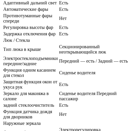
Адаптивный дальний свет
Есть
Автоматические фары
Есть
Противотуманные фары
Нет
спереди
Регулировка высоты фар
Есть
Задержка отключения фар
Есть
Люк / Стекла
Секционированный
Тип люка в крыше
неоткрывающийся люк
Электростеклоподъемники
Передний — есть / Задний — есть
передние/задние
Функция одним касанием
Сиденье водителя
для стекол
Защитная функция окон от
Есть
укуса рук
Зеркало для макияжа в
Сиденье водителя Передний
салоне
пассажир
задний стеклоочиститель
Есть
Функция датчика дождя
Нет
для дворников
Наружные зеркала
Электрорегулировка