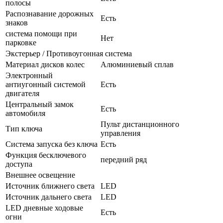
полосы
Распознавание дорожных
Есть
знаков
система помощи при
Нет
парковке
Экстерьер / Противоугонная система
Материал дисков колес
Алюминиевый сплав
Электронный
антиугонный системой
Есть
двигателя
Центральный замок
Есть
автомобиля
Пульт дистанционного
Тип ключа
управления
Система запуска без ключа
Есть
Функция бесключевого
передний ряд
доступа
Внешнее освещение
Источник ближнего света
LED
Источник дальнего света
LED
LED дневные ходовые
Есть
огни