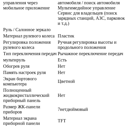
управления через
автомобиля / поиск автомобиля
мобильное приложение
Мультимедийное управление
Сервис для владельцев (поиск
зарядных станций, АЗС, парковок
и т.д.)
Руль / Салонное зеркало
Материал рулевого колеса
Пластик
Регулировка положения
Ручная регулировка высоты и
рулевого колеса
продольного положения
Тип переключения передач
Рычажное переключение передач
мультируль
Есть
Обогрев руля
Нет
Память настроек руля
Нет
Экран бортового
Цветной
компьютера
Полноценный
жидкокристаллический
Нет
приборный панель
Размер ЖК-панели
7нетдюймовый
приборов
Материал экрана
TFT
приборной панели