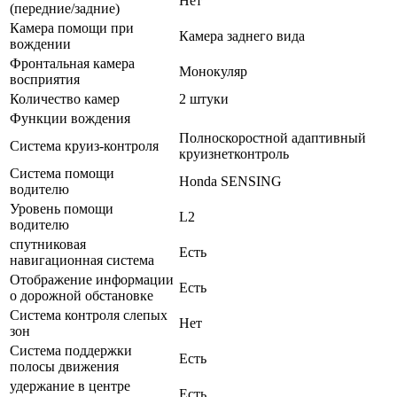
Нет
(передние/задние)
Камера помощи при
Камера заднего вида
вождении
Фронтальная камера
Монокуляр
восприятия
Количество камер
2 штуки
Функции вождения
Полноскоростной адаптивный
Система круиз-контроля
круизнетконтроль
Система помощи
Honda SENSING
водителю
Уровень помощи
L2
водителю
спутниковая
Есть
навигационная система
Отображение информации
Есть
о дорожной обстановке
Система контроля слепых
Нет
зон
Система поддержки
Есть
полосы движения
удержание в центре
Есть