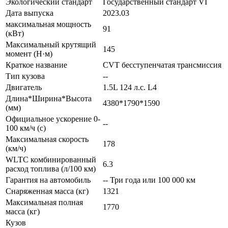
Экологический стандарт
Государственный стандарт VI
Дата выпуска
2023.03
максимальная мощность
91
(кВт)
Максимальный крутящий
145
момент (Н·м)
Краткое название
CVT бесступенчатая трансмиссия
Тип кузова
--
Двигатель
1.5L 124 л.с. L4
Длина*Ширина*Высота
4380*1790*1590
(мм)
Официальное ускорение 0-
--
100 км/ч (с)
Максимальная скорость
178
(км/ч)
WLTC комбинированный
6.3
расход топлива (л/100 км)
Гарантия на автомобиль
-- Три года или 100 000 км
Снаряженная масса (кг)
1321
Максимальная полная
1770
масса (кг)
Кузов