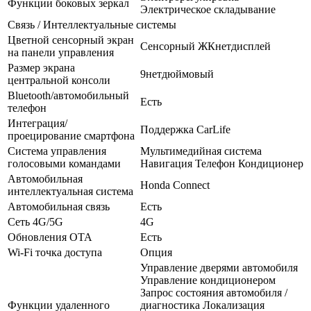
Функции боковых зеркал
Электрическое складывание
Связь / Интеллектуальные системы
Цветной сенсорный экран
Сенсорный ЖКнетдисплей
на панели управления
Размер экрана
9нетдюймовый
центральной консоли
Bluetooth/автомобильный
Есть
телефон
Интеграция/
Поддержка CarLife
проецирование смартфона
Система управления
Мультимедийная система
голосовыми командами
Навигация Телефон Кондиционер
Автомобильная
Honda Connect
интеллектуальная система
Автомобильная связь
Есть
Сеть 4G/5G
4G
Обновления OTA
Есть
Wi-Fi точка доступа
Опция
Управление дверями автомобиля
Управление кондиционером
Запрос состояния автомобиля /
Функции удаленного
диагностика Локализация