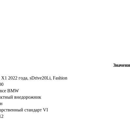
Значени
1 2022 года, sDrive20Li, Fashion
00
iance BMW
актный внедорожник
ин
арственный стандарт VI
12