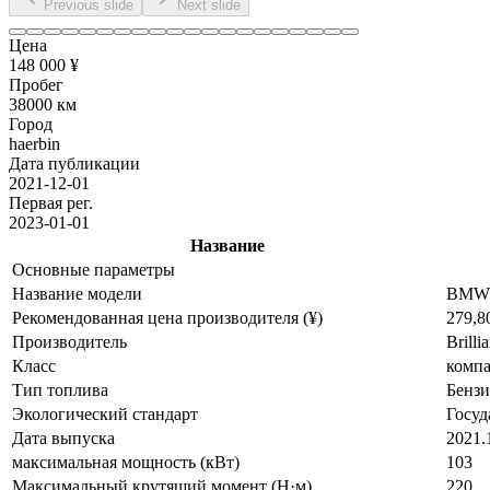
Previous slide
Next slide
Цена
148 000 ¥
Пробег
38000 км
Город
haerbin
Дата публикации
2021-12-01
Первая рег.
2023-01-01
Название
Основные параметры
Название модели
BMW X
Рекомендованная цена производителя (¥)
279,8
Производитель
Brill
Класс
комп
Тип топлива
Бенз
Экологический стандарт
Госуд
Дата выпуска
2021.
максимальная мощность (кВт)
103
Максимальный крутящий момент (Н·м)
220