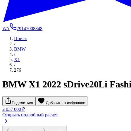
WA
79147008848
Поиск
/
BMW
/
X1
/
276
BMW X1 2022 sDrive20Li Fash
Поделиться
Добавить в избранное
2 037 000 ₽
Открыть подробный расчет