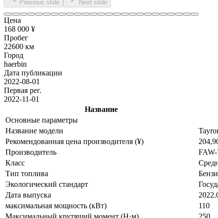
Previous slide
Next slide
Цена
168 000 ¥
Пробег
22600 км
Город
haerbin
Дата публикации
2022-08-01
Первая рег.
2022-11-01
Название
Основные параметры
Название модели
Tayro
Рекомендованная цена производителя (¥)
204,9
Производитель
FAW-
Класс
Сред
Тип топлива
Бенз
Экологический стандарт
Госуд
Дата выпуска
2022.
максимальная мощность (кВт)
110
Максимальный крутящий момент (Н·м)
250