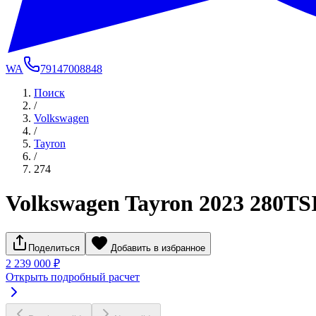
WA
79147008848
Поиск
/
Volkswagen
/
Tayron
/
274
Volkswagen Tayron 2023 280TS
Поделиться
Добавить в избранное
2 239 000 ₽
Открыть подробный расчет