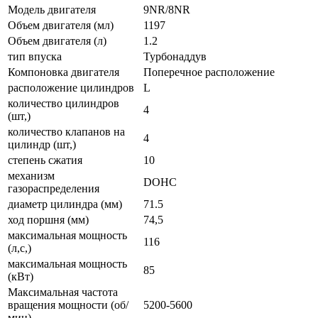
Модель двигателя
9NR/8NR
Объем двигателя (мл)
1197
Объем двигателя (л)
1.2
тип впуска
Турбонаддув
Компоновка двигателя
Поперечное расположение
расположение цилиндров
L
количество цилиндров
4
(шт,)
количество клапанов на
4
цилиндр (шт,)
степень сжатия
10
механизм
DOHC
газораспределения
диаметр цилиндра (мм)
71.5
ход поршня (мм)
74,5
максимальная мощность
116
(л,с,)
максимальная мощность
85
(кВт)
Максимальная частота
вращения мощности (об/
5200-5600
мин)