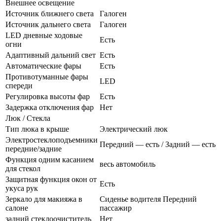
Внешнее освещение
Источник ближнего света
Галоген
Источник дальнего света
Галоген
LED дневные ходовые
Есть
огни
Адаптивный дальний свет
Есть
Автоматические фары
Есть
Противотуманные фары
LED
спереди
Регулировка высоты фар
Есть
Задержка отключения фар
Нет
Люк / Стекла
Тип люка в крыше
Электрический люк
Электростеклоподъемники
Передний — есть / Задний — есть
передние/задние
Функция одним касанием
весь автомобиль
для стекол
Защитная функция окон от
Есть
укуса рук
Зеркало для макияжа в
Сиденье водителя Передний
салоне
пассажир
задний стеклоочиститель
Нет