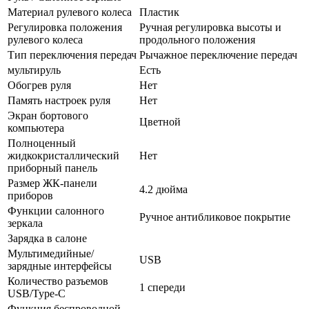
Материал рулевого колеса
Пластик
Регулировка положения
Ручная регулировка высоты и
рулевого колеса
продольного положения
Тип переключения передач
Рычажное переключение передач
мультируль
Есть
Обогрев руля
Нет
Память настроек руля
Нет
Экран бортового
Цветной
компьютера
Полноценный
жидкокристаллический
Нет
приборный панель
Размер ЖК-панели
4.2 дюйма
приборов
Функции салонного
Ручное антибликовое покрытие
зеркала
Зарядка в салоне
Мультимедийные/
USB
зарядные интерфейсы
Количество разъемов
1 спереди
USB/Type-C
Функция беспроводной