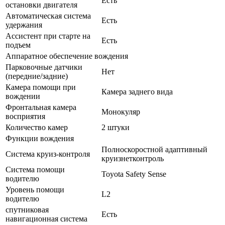
Есть
остановки двигателя
Автоматическая система
Есть
удержания
Ассистент при старте на
Есть
подъем
Аппаратное обеспечение вождения
Парковочные датчики
Нет
(передние/задние)
Камера помощи при
Камера заднего вида
вождении
Фронтальная камера
Монокуляр
восприятия
Количество камер
2 штуки
Функции вождения
Полноскоростной адаптивный
Система круиз-контроля
круизнетконтроль
Система помощи
Toyota Safety Sense
водителю
Уровень помощи
L2
водителю
спутниковая
Есть
навигационная система