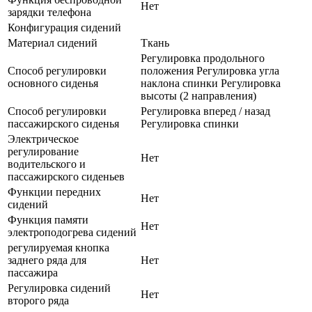
Нет
зарядки телефона
Конфигурация сидений
Материал сидений
Ткань
Регулировка продольного
Способ регулировки
положения Регулировка угла
основного сиденья
наклона спинки Регулировка
высоты (2 направления)
Способ регулировки
Регулировка вперед / назад
пассажирского сиденья
Регулировка спинки
Электрическое
регулирование
Нет
водительского и
пассажирского сиденьев
Функции передних
Нет
сидений
Функция памяти
Нет
электроподогрева сидений
регулируемая кнопка
заднего ряда для
Нет
пассажира
Регулировка сидений
Нет
второго ряда