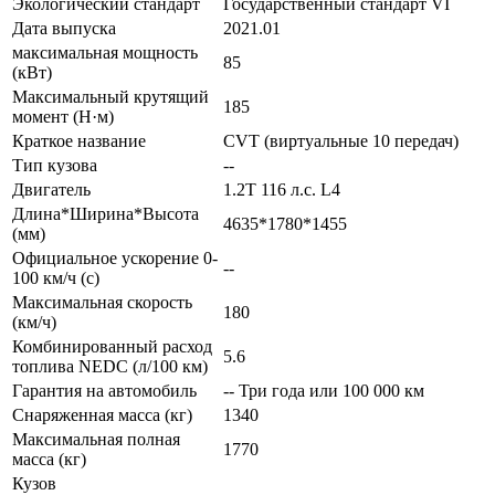
Экологический стандарт
Государственный стандарт VI
Дата выпуска
2021.01
максимальная мощность
85
(кВт)
Максимальный крутящий
185
момент (Н·м)
Краткое название
CVT (виртуальные 10 передач)
Тип кузова
--
Двигатель
1.2T 116 л.с. L4
Длина*Ширина*Высота
4635*1780*1455
(мм)
Официальное ускорение 0-
--
100 км/ч (с)
Максимальная скорость
180
(км/ч)
Комбинированный расход
5.6
топлива NEDC (л/100 км)
Гарантия на автомобиль
-- Три года или 100 000 км
Снаряженная масса (кг)
1340
Максимальная полная
1770
масса (кг)
Кузов