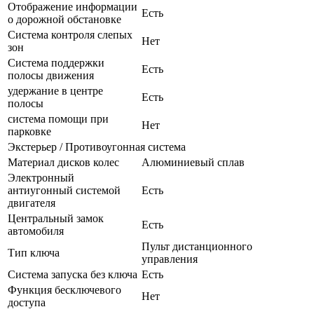
Отображение информации
Есть
о дорожной обстановке
Система контроля слепых
Нет
зон
Система поддержки
Есть
полосы движения
удержание в центре
Есть
полосы
система помощи при
Нет
парковке
Экстерьер / Противоугонная система
Материал дисков колес
Алюминиевый сплав
Электронный
антиугонный системой
Есть
двигателя
Центральный замок
Есть
автомобиля
Пульт дистанционного
Тип ключа
управления
Система запуска без ключа
Есть
Функция бесключевого
Нет
доступа