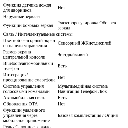
Функция датчика дождя
Нет
для дворников
Наружные зеркала
Электрорегулировка Обогрев
Функции боковых зеркал
зеркал
Связь / Интеллектуальные системы
Цветной сенсорный экран
Сенсорный ЖКнетдисплей
на панели управления
Размер экрана
9нетдюймовый
центральной консоли
Bluetooth/автомобильный
Есть
телефон
Интеграция/
Нет
проецирование смартфона
Система управления
Мультимедийная система
голосовыми командами
Навигация Телефон Люк
Автомобильная связь
Есть
Обновления OTA
Нет
Функции удаленного
управления через
Базовая комплектация / Опция
мобильное приложение
Руль / Салонное зеркало