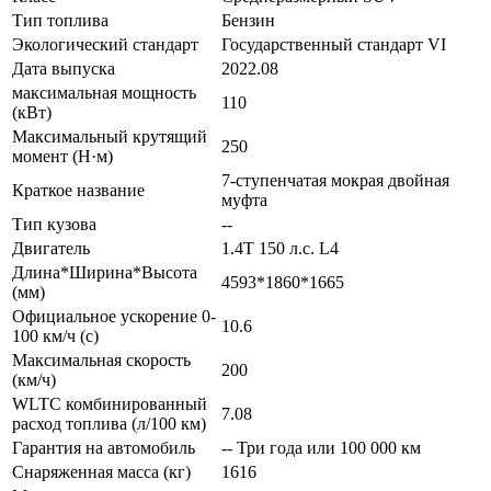
Тип топлива
Бензин
Экологический стандарт
Государственный стандарт VI
Дата выпуска
2022.08
максимальная мощность
110
(кВт)
Максимальный крутящий
250
момент (Н·м)
7-ступенчатая мокрая двойная
Краткое название
муфта
Тип кузова
--
Двигатель
1.4T 150 л.с. L4
Длина*Ширина*Высота
4593*1860*1665
(мм)
Официальное ускорение 0-
10.6
100 км/ч (с)
Максимальная скорость
200
(км/ч)
WLTC комбинированный
7.08
расход топлива (л/100 км)
Гарантия на автомобиль
-- Три года или 100 000 км
Снаряженная масса (кг)
1616