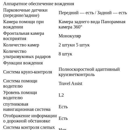
Аппаратное обеспечение вождения
Парковочные датчики
Передний — есть / Задний — есть
(передние/задние)
Камера помощи при
Камера заднего вида Панорамная
вождении
камера 360°
Фронтальная камера
Монокуляр
восприятия
Количество камер
2 штуки 5 штук
Количество
8 штук
ультразвуковых радаров
Функции вождения
Полноскоростной адаптивный
Система круиз-контроля
круизнетконтроль
Система помощи
Travel Assist
водителю
Уровень помощи
L2
водителю
спутниковая
Есть
навигационная система
Отображение информации
Есть
о дорожной обстановке
Система контроля слепых
Нет