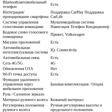
Bluetooth/автомобильный
Есть
телефон
Интеграция/
Поддержка CarPlay Поддержка
проецирование смартфона
CarLife
Система управления
Мультимедийная система
голосовыми командами
Навигация Телефон Кондиционер
Кодовое слово голосового
Привет, Volkswagen
помощника
Магазин приложений
Есть
Автомобильная
IQ. Connectivity
интеллектуальная система
Автомобильная связь
Есть
Сеть 4G/5G
4G
Обновления OTA
Нет
Wi-Fi точка доступа
Есть
Функции удаленного
управления через
Базовая комплектация / Опция
мобильное приложение
Руль / Салонное зеркало
Материал рулевого колеса
Кожаный материал
Регулировка положения
Ручная регулировка высоты и
рулевого колеса
продольного положения