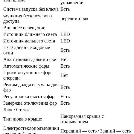
управления
Система запуска без ключа
Есть
Функция бесключевого
передний ряд
доступа
Внешнее освещение
Источник ближнего света
LED
Источник дальнего света
LED
LED дневные ходовые
Есть
огни
Адаптивный дальний свет
Нет
Автоматические фары
Есть
Противотуманные фары
Нет
спереди
Режим дождя и тумана для
Есть
фар
Регулировка высоты фар
Есть
Задержка отключения фар
Есть
Люк / Стекла
Панорамная крыша с
Тип люка в крыше
открыванием
Электростеклоподъемники
Передний — есть / Задний — есть
передние/задние