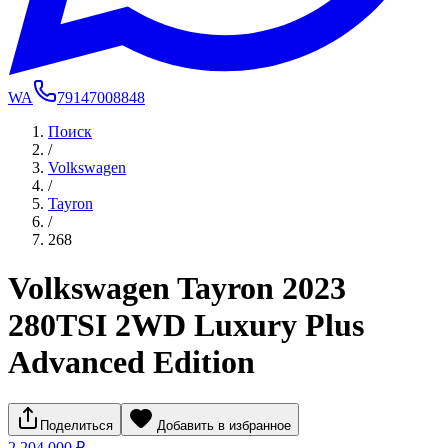
WA
79147008848
Поиск
/
Volkswagen
/
Tayron
/
268
Volkswagen Tayron 2023
280TSI 2WD Luxury Plus
Advanced Edition
Поделиться
Добавить в избранное
2 204 000 ₽