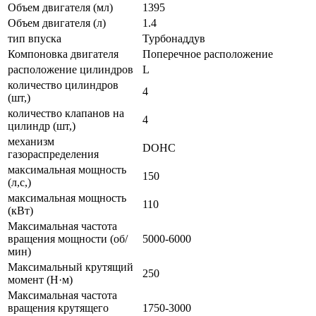
Объем двигателя (мл)
1395
Объем двигателя (л)
1.4
тип впуска
Турбонаддув
Компоновка двигателя
Поперечное расположение
расположение цилиндров
L
количество цилиндров
4
(шт,)
количество клапанов на
4
цилиндр (шт,)
механизм
DOHC
газораспределения
максимальная мощность
150
(л,с,)
максимальная мощность
110
(кВт)
Максимальная частота
вращения мощности (об/
5000-6000
мин)
Максимальный крутящий
250
момент (Н·м)
Максимальная частота
вращения крутящего
1750-3000