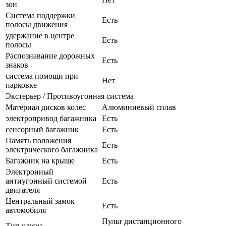
зон
Система поддержки
Есть
полосы движения
удержание в центре
Есть
полосы
Распознавание дорожных
Есть
знаков
система помощи при
Нет
парковке
Экстерьер / Противоугонная система
Материал дисков колес
Алюминиевый сплав
электропривод багажника
Есть
сенсорный багажник
Есть
Память положения
Есть
электрического багажника
Багажник на крыше
Есть
Электронный
антиугонный системой
Есть
двигателя
Центральный замок
Есть
автомобиля
Пульт дистанционного
Тип ключа