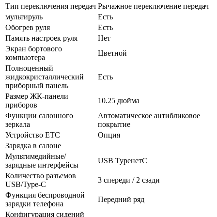
Тип переключения передач
Рычажное переключение передач
мультируль
Есть
Обогрев руля
Есть
Память настроек руля
Нет
Экран бортового
Цветной
компьютера
Полноценный
жидкокристаллический
Есть
приборный панель
Размер ЖК-панели
10.25 дюйма
приборов
Функции салонного
Автоматическое антибликовое
зеркала
покрытие
Устройство ETC
Опция
Зарядка в салоне
Мультимедийные/
USB TypeнетC
зарядные интерфейсы
Количество разъемов
3 спереди / 2 сзади
USB/Type-C
Функция беспроводной
Передний ряд
зарядки телефона
Конфигурация сидений