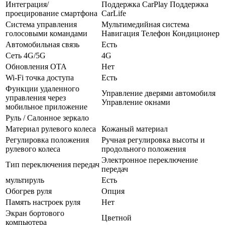
Интеграция/
Поддержка CarPlay Поддержка
проецирование смартфона
CarLife
Система управления
Мультимедийная система
голосовыми командами
Навигация Телефон Кондиционер
Автомобильная связь
Есть
Сеть 4G/5G
4G
Обновления OTA
Нет
Wi-Fi точка доступа
Есть
Функции удаленного
Управление дверями автомобиля
управления через
Управление окнами
мобильное приложение
Руль / Салонное зеркало
Материал рулевого колеса
Кожаный материал
Регулировка положения
Ручная регулировка высоты и
рулевого колеса
продольного положения
Электронное переключение
Тип переключения передач
передач
мультируль
Есть
Обогрев руля
Опция
Память настроек руля
Нет
Экран бортового
Цветной
компьютера