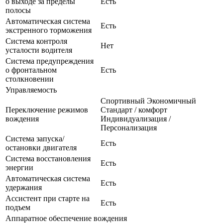
о выходе за пределы
Есть
полосы
Автоматическая система
Есть
экстренного торможения
Система контроля
Нет
усталости водителя
Система предупреждения
о фронтальном
Есть
столкновении
Управляемость
Спортивный Экономичный
Переключение режимов
Стандарт / комфорт
вождения
Индивидуализация /
Персонализация
Система запуска/
Есть
остановки двигателя
Система восстановления
Есть
энергии
Автоматическая система
Есть
удержания
Ассистент при старте на
Есть
подъем
Аппаратное обеспечение вождения