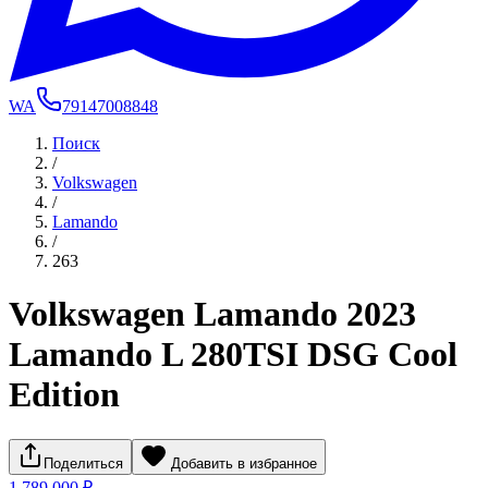
WA
79147008848
Поиск
/
Volkswagen
/
Lamando
/
263
Volkswagen Lamando 2023
Lamando L 280TSI DSG Cool
Edition
Поделиться
Добавить в избранное
1 789 000 ₽