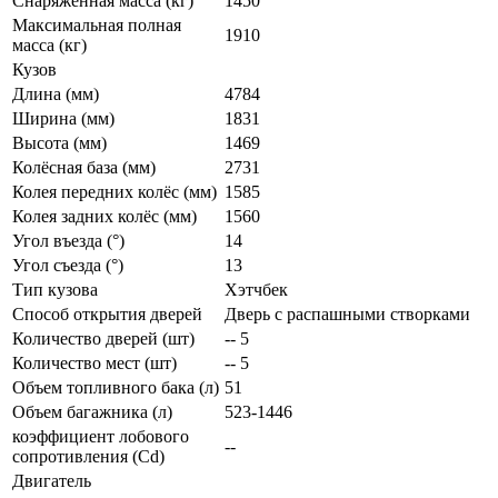
Снаряженная масса (кг)
1450
Максимальная полная
1910
масса (кг)
Кузов
Длина (мм)
4784
Ширина (мм)
1831
Высота (мм)
1469
Колёсная база (мм)
2731
Колея передних колёс (мм)
1585
Колея задних колёс (мм)
1560
Угол въезда (°)
14
Угол съезда (°)
13
Тип кузова
Хэтчбек
Способ открытия дверей
Дверь с распашными створками
Количество дверей (шт)
-- 5
Количество мест (шт)
-- 5
Объем топливного бака (л)
51
Объем багажника (л)
523-1446
коэффициент лобового
--
сопротивления (Cd)
Двигатель