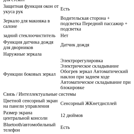
Защитная функция окон от
Есть
укуса рук
Водительская сторона +
Зеркало для макияжа в
подсветка Передний пассажир +
салоне
подсветка
задний стеклоочиститель
Нет
Функция датчика дождя
Датчик дождя
для дворников
Наружные зеркала
Электрорегулировка
Электрическое складывание
Обогрев зеркал Автоматический
Функции боковых зеркал
наклон при заднем ходе
Автоматическое складывание при
блокировке
Связь / Интеллектуальные системы
Цветной сенсорный экран
Сенсорный ЖКнетдисплей
на панели управления
Размер экрана
12 дюймов
центральной консоли
Bluetooth/автомобильный
Есть
телефон