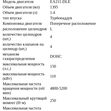
Модель двигателя
EA211-DLE
Объем двигателя (мл)
1395
Объем двигателя (л)
1.4
тип впуска
Турбонаддув
Компоновка двигателя
Поперечное расположение
расположение цилиндров
L
количество цилиндров
4
(шт,)
количество клапанов на
4
цилиндр (шт,)
механизм
DOHC
газораспределения
максимальная мощность
150
(л,с,)
максимальная мощность
110
(кВт)
Максимальная частота
вращения мощности (об/
4800-5200
мин)
Максимальный крутящий
250
момент (Н·м)
Максимальная частота