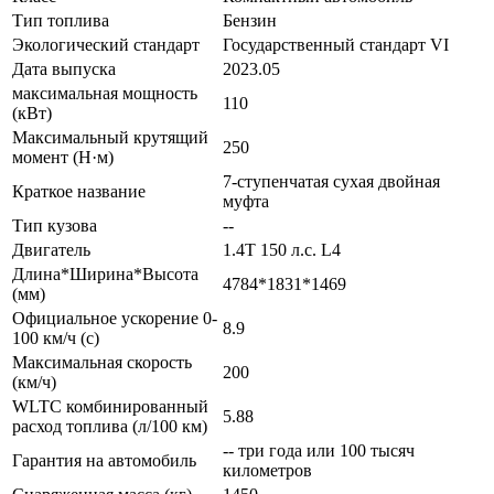
Тип топлива
Бензин
Экологический стандарт
Государственный стандарт VI
Дата выпуска
2023.05
максимальная мощность
110
(кВт)
Максимальный крутящий
250
момент (Н·м)
7-ступенчатая сухая двойная
Краткое название
муфта
Тип кузова
--
Двигатель
1.4T 150 л.с. L4
Длина*Ширина*Высота
4784*1831*1469
(мм)
Официальное ускорение 0-
8.9
100 км/ч (с)
Максимальная скорость
200
(км/ч)
WLTC комбинированный
5.88
расход топлива (л/100 км)
-- три года или 100 тысяч
Гарантия на автомобиль
километров