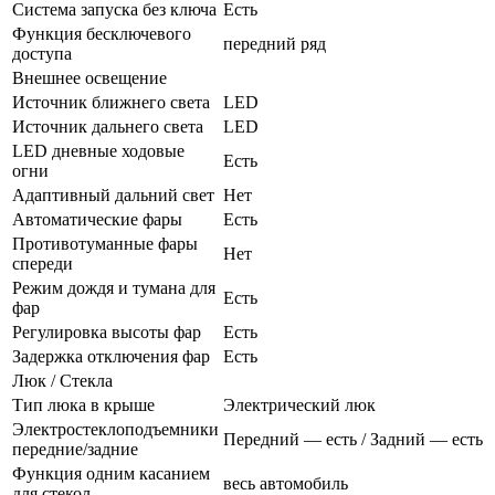
Система запуска без ключа
Есть
Функция бесключевого
передний ряд
доступа
Внешнее освещение
Источник ближнего света
LED
Источник дальнего света
LED
LED дневные ходовые
Есть
огни
Адаптивный дальний свет
Нет
Автоматические фары
Есть
Противотуманные фары
Нет
спереди
Режим дождя и тумана для
Есть
фар
Регулировка высоты фар
Есть
Задержка отключения фар
Есть
Люк / Стекла
Тип люка в крыше
Электрический люк
Электростеклоподъемники
Передний — есть / Задний — есть
передние/задние
Функция одним касанием
весь автомобиль
для стекол