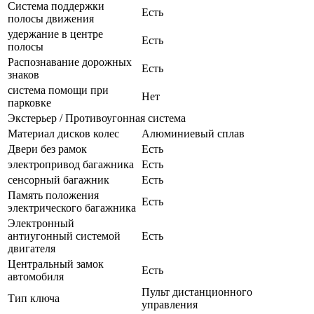
Система поддержки
Есть
полосы движения
удержание в центре
Есть
полосы
Распознавание дорожных
Есть
знаков
система помощи при
Нет
парковке
Экстерьер / Противоугонная система
Материал дисков колес
Алюминиевый сплав
Двери без рамок
Есть
электропривод багажника
Есть
сенсорный багажник
Есть
Память положения
Есть
электрического багажника
Электронный
антиугонный системой
Есть
двигателя
Центральный замок
Есть
автомобиля
Пульт дистанционного
Тип ключа
управления