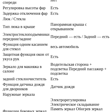
Нет
спереди
Регулировка высоты фар
Есть
Задержка отключения фар
Есть
Люк / Стекла
Панорамная крыша с
Тип люка в крыше
открыванием
Электростеклоподъемники
Передний — есть / Задний — есть
передние/задние
Функция одним касанием
весь автомобиль
для стекол
Защитная функция окон от
Есть
укуса рук
Водительская сторона +
Зеркало для макияжа в
подсветка Передний пассажир +
салоне
подсветка
задний стеклоочиститель
Есть
Функция датчика дождя
Датчик дождя
для дворников
Наружные зеркала
Электрорегулировка
Электрическое складывание
Память зеркал Обогрев зеркал
Функции боковых зеркал