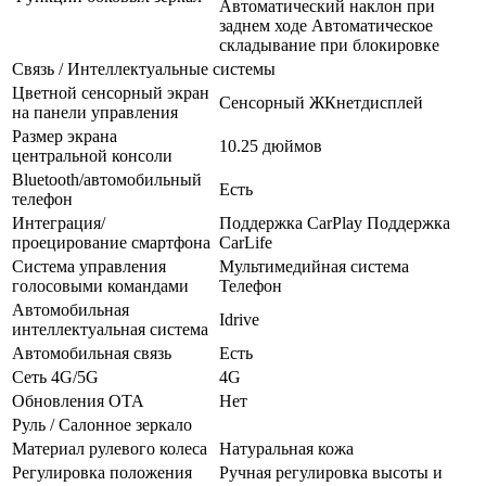
Автоматический наклон при
заднем ходе Автоматическое
складывание при блокировке
Связь / Интеллектуальные системы
Цветной сенсорный экран
Сенсорный ЖКнетдисплей
на панели управления
Размер экрана
10.25 дюймов
центральной консоли
Bluetooth/автомобильный
Есть
телефон
Интеграция/
Поддержка CarPlay Поддержка
проецирование смартфона
CarLife
Система управления
Мультимедийная система
голосовыми командами
Телефон
Автомобильная
Idrive
интеллектуальная система
Автомобильная связь
Есть
Сеть 4G/5G
4G
Обновления OTA
Нет
Руль / Салонное зеркало
Материал рулевого колеса
Натуральная кожа
Регулировка положения
Ручная регулировка высоты и