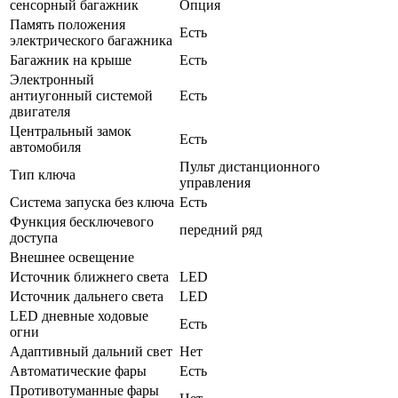
сенсорный багажник
Опция
Память положения
Есть
электрического багажника
Багажник на крыше
Есть
Электронный
антиугонный системой
Есть
двигателя
Центральный замок
Есть
автомобиля
Пульт дистанционного
Тип ключа
управления
Система запуска без ключа
Есть
Функция бесключевого
передний ряд
доступа
Внешнее освещение
Источник ближнего света
LED
Источник дальнего света
LED
LED дневные ходовые
Есть
огни
Адаптивный дальний свет
Нет
Автоматические фары
Есть
Противотуманные фары