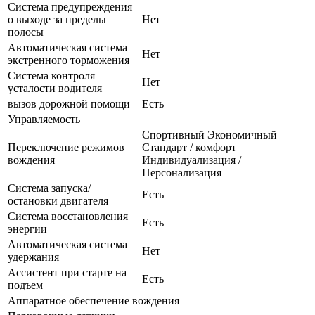
Система предупреждения
о выходе за пределы
Нет
полосы
Автоматическая система
Нет
экстренного торможения
Система контроля
Нет
усталости водителя
вызов дорожной помощи
Есть
Управляемость
Спортивный Экономичный
Переключение режимов
Стандарт / комфорт
вождения
Индивидуализация /
Персонализация
Система запуска/
Есть
остановки двигателя
Система восстановления
Есть
энергии
Автоматическая система
Нет
удержания
Ассистент при старте на
Есть
подъем
Аппаратное обеспечение вождения