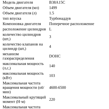
Модель двигателя
B38A15C
Объем двигателя (мл)
1499
Объем двигателя (л)
1.5
тип впуска
Турбонаддув
Компоновка двигателя
Поперечное расположение
расположение цилиндров
L
количество цилиндров
3
(шт,)
количество клапанов на
4
цилиндр (шт,)
механизм
DOHC
газораспределения
максимальная мощность
140
(л,с,)
максимальная мощность
103
(кВт)
Максимальная частота
вращения мощности (об/
4600-6500
мин)
Максимальный крутящий
220
момент (Н·м)
Максимальная частота