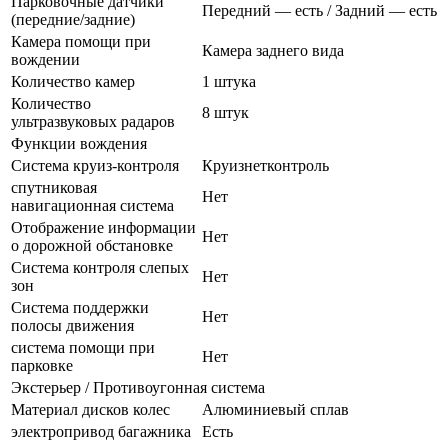
Парковочные датчики
Передний — есть / Задний — есть
(передние/задние)
Камера помощи при
Камера заднего вида
вождении
Количество камер
1 штука
Количество
8 штук
ультразвуковых радаров
Функции вождения
Система круиз-контроля
Круизнетконтроль
спутниковая
Нет
навигационная система
Отображение информации
Нет
о дорожной обстановке
Система контроля слепых
Нет
зон
Система поддержки
Нет
полосы движения
система помощи при
Нет
парковке
Экстерьер / Противоугонная система
Материал дисков колес
Алюминиевый сплав
электропривод багажника
Есть