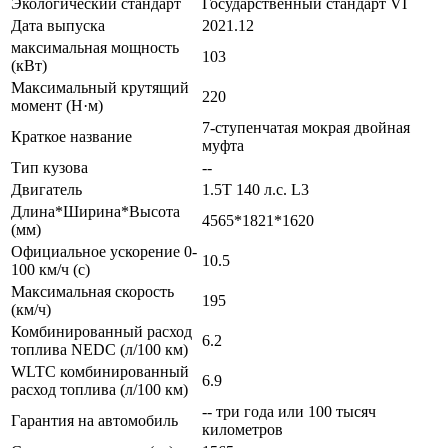
Экологический стандарт
Государственный стандарт VI
Дата выпуска
2021.12
максимальная мощность
103
(кВт)
Максимальный крутящий
220
момент (Н·м)
7-ступенчатая мокрая двойная
Краткое название
муфта
Тип кузова
--
Двигатель
1.5T 140 л.с. L3
Длина*Ширина*Высота
4565*1821*1620
(мм)
Официальное ускорение 0-
10.5
100 км/ч (с)
Максимальная скорость
195
(км/ч)
Комбинированный расход
6.2
топлива NEDC (л/100 км)
WLTC комбинированный
6.9
расход топлива (л/100 км)
-- три года или 100 тысяч
Гарантия на автомобиль
километров