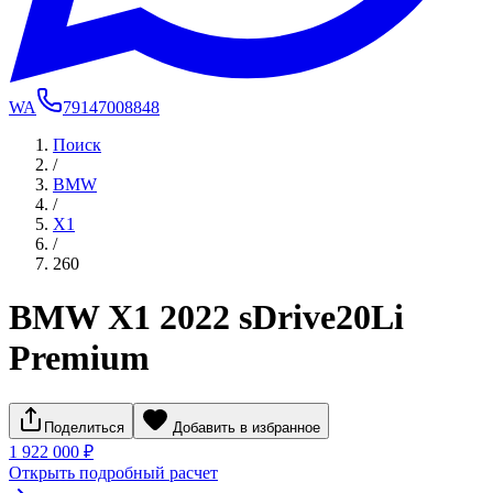
WA
79147008848
Поиск
/
BMW
/
X1
/
260
BMW X1 2022 sDrive20Li
Premium
Поделиться
Добавить в избранное
1 922 000 ₽
Открыть подробный расчет