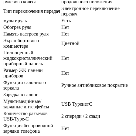
рулевого колеса
продольного положения
Электронное переключение
Тип переключения передач
передач
мультируль
Есть
Обогрев руля
Нет
Память настроек руля
Нет
Экран бортового
Цветной
компьютера
Полноценный
жидкокристаллический
Нет
приборный панель
Размер ЖК-панели
Нет
приборов
Функции салонного
Ручное антибликовое покрытие
зеркала
Зарядка в салоне
Мультимедийные/
USB TypeнетC
зарядные интерфейсы
Количество разъемов
2 спереди / 2 сзади
USB/Type-C
Функция беспроводной
Нет
зарядки телефона