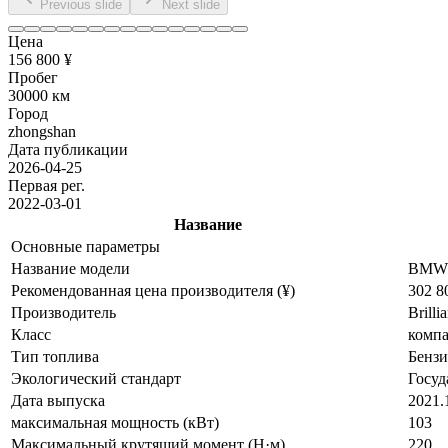
Previous slide
Next slide
Цена
156 800 ¥
Пробег
30000 км
Город
zhongshan
Дата публикации
2026-04-25
Первая рег.
2022-03-01
Название
Основные параметры
Название модели
BMW X
Рекомендованная цена производителя (¥)
302 8
Производитель
Brill
Класс
комп
Тип топлива
Бенз
Экологический стандарт
Госуд
Дата выпуска
2021.
максимальная мощность (кВт)
103
Максимальный крутящий момент (Н·м)
220