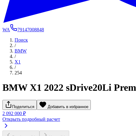
WA
79147008848
Поиск
/
BMW
/
X1
/
254
BMW X1 2022 sDrive20Li Pre
Поделиться
Добавить в избранное
2 092 000 ₽
Открыть подробный расчет