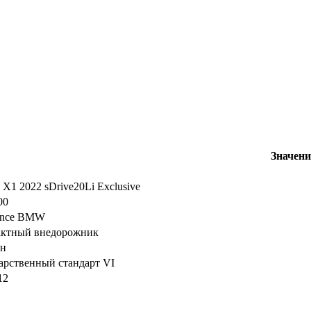
Значени
1 2022 sDrive20Li Exclusive
00
iance BMW
актный внедорожник
ин
арственный стандарт VI
12