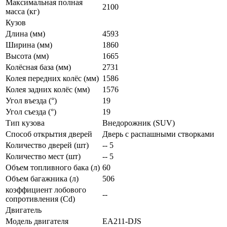
Максимальная полная
2100
масса (кг)
Кузов
Длина (мм)
4593
Ширина (мм)
1860
Высота (мм)
1665
Колёсная база (мм)
2731
Колея передних колёс (мм)
1586
Колея задних колёс (мм)
1576
Угол въезда (°)
19
Угол съезда (°)
19
Тип кузова
Внедорожник (SUV)
Способ открытия дверей
Дверь с распашными створками
Количество дверей (шт)
-- 5
Количество мест (шт)
-- 5
Объем топливного бака (л)
60
Объем багажника (л)
506
коэффициент лобового
--
сопротивления (Cd)
Двигатель
Модель двигателя
EA211-DJS