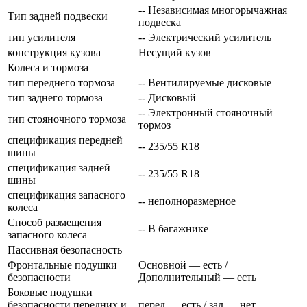
-- Независимая многорычажная
Тип задней подвески
подвеска
тип усилителя
-- Электрический усилитель
конструкция кузова
Несущий кузов
Колеса и тормоза
тип переднего тормоза
-- Вентилируемые дисковые
тип заднего тормоза
-- Дисковый
-- Электронный стояночный
тип стояночного тормоза
тормоз
спецификация передней
-- 235/55 R18
шины
спецификация задней
-- 235/55 R18
шины
спецификация запасного
-- неполноразмерное
колеса
Способ размещения
-- В багажнике
запасного колеса
Пассивная безопасность
Фронтальные подушки
Основной — есть /
безопасности
Дополнительный — есть
Боковые подушки
безопасности передних и
перед — есть / зад — нет