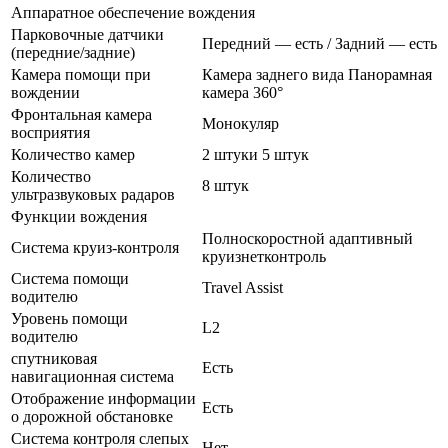
Аппаратное обеспечение вождения
Парковочные датчики
Передний — есть / Задний — есть
(передние/задние)
Камера помощи при
Камера заднего вида Панорамная
вождении
камера 360°
Фронтальная камера
Монокуляр
восприятия
Количество камер
2 штуки 5 штук
Количество
8 штук
ультразвуковых радаров
Функции вождения
Полноскоростной адаптивный
Система круиз-контроля
круизнетконтроль
Система помощи
Travel Assist
водителю
Уровень помощи
L2
водителю
спутниковая
Есть
навигационная система
Отображение информации
Есть
о дорожной обстановке
Система контроля слепых
Нет