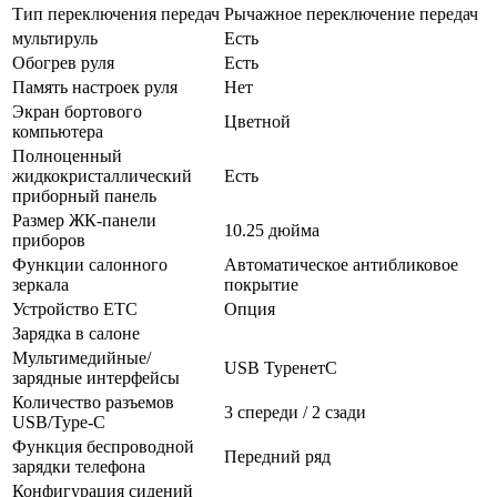
Тип переключения передач
Рычажное переключение передач
мультируль
Есть
Обогрев руля
Есть
Память настроек руля
Нет
Экран бортового
Цветной
компьютера
Полноценный
жидкокристаллический
Есть
приборный панель
Размер ЖК-панели
10.25 дюйма
приборов
Функции салонного
Автоматическое антибликовое
зеркала
покрытие
Устройство ETC
Опция
Зарядка в салоне
Мультимедийные/
USB TypeнетC
зарядные интерфейсы
Количество разъемов
3 спереди / 2 сзади
USB/Type-C
Функция беспроводной
Передний ряд
зарядки телефона
Конфигурация сидений