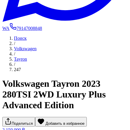
WA
79147008848
Поиск
/
Volkswagen
/
Tayron
/
247
Volkswagen Tayron 2023
280TSI 2WD Luxury Plus
Advanced Edition
Поделиться
Добавить в избранное
2 150 000 ₽