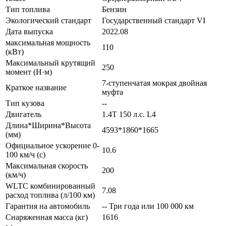
Тип топлива
Бензин
Экологический стандарт
Государственный стандарт VI
Дата выпуска
2022.08
максимальная мощность
110
(кВт)
Максимальный крутящий
250
момент (Н·м)
7-ступенчатая мокрая двойная
Краткое название
муфта
Тип кузова
--
Двигатель
1.4T 150 л.с. L4
Длина*Ширина*Высота
4593*1860*1665
(мм)
Официальное ускорение 0-
10.6
100 км/ч (с)
Максимальная скорость
200
(км/ч)
WLTC комбинированный
7.08
расход топлива (л/100 км)
Гарантия на автомобиль
-- Три года или 100 000 км
Снаряженная масса (кг)
1616