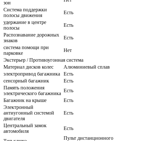
зон
Система поддержки
Есть
полосы движения
удержание в центре
Есть
полосы
Распознавание дорожных
Есть
знаков
система помощи при
Нет
парковке
Экстерьер / Противоугонная система
Материал дисков колес
Алюминиевый сплав
электропривод багажника
Есть
сенсорный багажник
Есть
Память положения
Есть
электрического багажника
Багажник на крыше
Есть
Электронный
антиугонный системой
Есть
двигателя
Центральный замок
Есть
автомобиля
Пульт дистанционного
Тип ключа