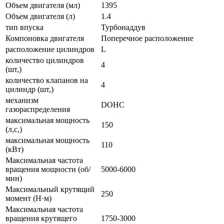
Объем двигателя (мл)
1395
Объем двигателя (л)
1.4
тип впуска
Турбонаддув
Компоновка двигателя
Поперечное расположение
расположение цилиндров
L
количество цилиндров
4
(шт,)
количество клапанов на
4
цилиндр (шт,)
механизм
DOHC
газораспределения
максимальная мощность
150
(л,с,)
максимальная мощность
110
(кВт)
Максимальная частота
вращения мощности (об/
5000-6000
мин)
Максимальный крутящий
250
момент (Н·м)
Максимальная частота
вращения крутящего
1750-3000