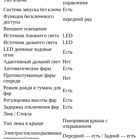
управления
Система запуска без ключа
Есть
Функция бесключевого
передний ряд
доступа
Внешнее освещение
Источник ближнего света
LED
Источник дальнего света
LED
LED дневные ходовые
Есть
огни
Адаптивный дальний свет
Нет
Автоматические фары
Есть
Противотуманные фары
Нет
спереди
Режим дождя и тумана для
Есть
фар
Регулировка высоты фар
Есть
Задержка отключения фар
Есть
Люк / Стекла
Панорамная крыша с
Тип люка в крыше
открыванием
Электростеклоподъемники
Передний — есть / Задний — есть
передние/задние