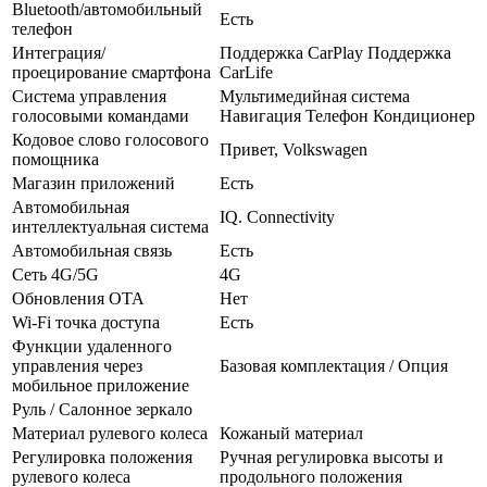
Bluetooth/автомобильный
Есть
телефон
Интеграция/
Поддержка CarPlay Поддержка
проецирование смартфона
CarLife
Система управления
Мультимедийная система
голосовыми командами
Навигация Телефон Кондиционер
Кодовое слово голосового
Привет, Volkswagen
помощника
Магазин приложений
Есть
Автомобильная
IQ. Connectivity
интеллектуальная система
Автомобильная связь
Есть
Сеть 4G/5G
4G
Обновления OTA
Нет
Wi-Fi точка доступа
Есть
Функции удаленного
управления через
Базовая комплектация / Опция
мобильное приложение
Руль / Салонное зеркало
Материал рулевого колеса
Кожаный материал
Регулировка положения
Ручная регулировка высоты и
рулевого колеса
продольного положения