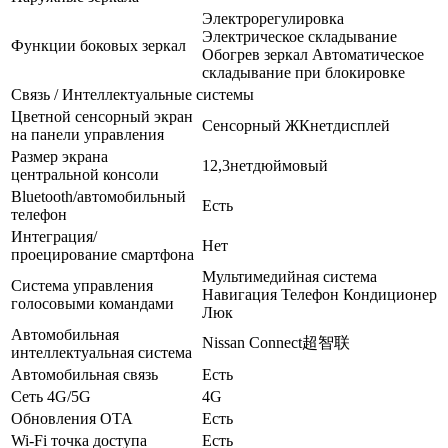
Электрорегулировка
Электрическое складывание
Функции боковых зеркал
Обогрев зеркал Автоматическое
складывание при блокировке
Связь / Интеллектуальные системы
Цветной сенсорный экран
Сенсорный ЖКнетдисплей
на панели управления
Размер экрана
12,3нетдюймовый
центральной консоли
Bluetooth/автомобильный
Есть
телефон
Интеграция/
Нет
проецирование смартфона
Мультимедийная система
Система управления
Навигация Телефон Кондиционер
голосовыми командами
Люк
Автомобильная
Nissan Connect超智联
интеллектуальная система
Автомобильная связь
Есть
Сеть 4G/5G
4G
Обновления OTA
Есть
Wi-Fi точка доступа
Есть