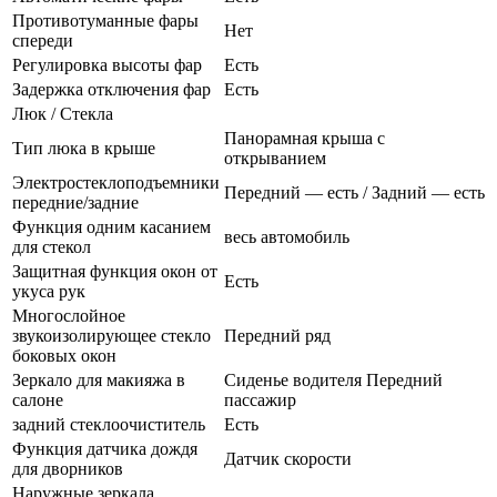
Противотуманные фары
Нет
спереди
Регулировка высоты фар
Есть
Задержка отключения фар
Есть
Люк / Стекла
Панорамная крыша с
Тип люка в крыше
открыванием
Электростеклоподъемники
Передний — есть / Задний — есть
передние/задние
Функция одним касанием
весь автомобиль
для стекол
Защитная функция окон от
Есть
укуса рук
Многослойное
звукоизолирующее стекло
Передний ряд
боковых окон
Зеркало для макияжа в
Сиденье водителя Передний
салоне
пассажир
задний стеклоочиститель
Есть
Функция датчика дождя
Датчик скорости
для дворников
Наружные зеркала