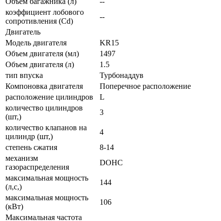
Объем багажника (л)
--
коэффициент лобового
--
сопротивления (Cd)
Двигатель
Модель двигателя
KR15
Объем двигателя (мл)
1497
Объем двигателя (л)
1.5
тип впуска
Турбонаддув
Компоновка двигателя
Поперечное расположение
расположение цилиндров
L
количество цилиндров
3
(шт,)
количество клапанов на
4
цилиндр (шт,)
степень сжатия
8-14
механизм
DOHC
газораспределения
максимальная мощность
144
(л,с,)
максимальная мощность
106
(кВт)
Максимальная частота