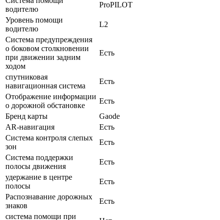
Система помощи
ProPILOT
водителю
Уровень помощи
L2
водителю
Система предупреждения
о боковом столкновении
Есть
при движении задним
ходом
спутниковая
Есть
навигационная система
Отображение информации
Есть
о дорожной обстановке
Бренд карты
Gaode
AR-навигация
Есть
Система контроля слепых
Есть
зон
Система поддержки
Есть
полосы движения
удержание в центре
Есть
полосы
Распознавание дорожных
Есть
знаков
система помощи при