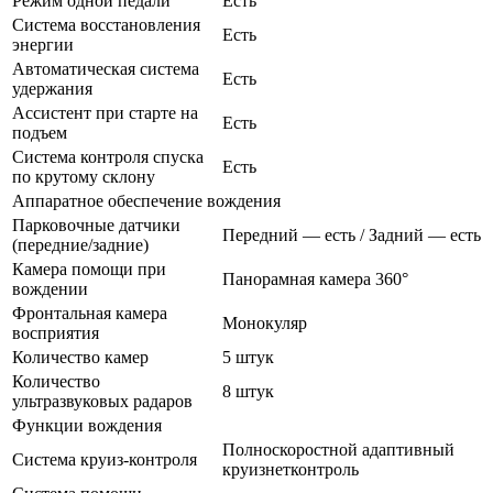
Режим одной педали
Есть
Система восстановления
Есть
энергии
Автоматическая система
Есть
удержания
Ассистент при старте на
Есть
подъем
Система контроля спуска
Есть
по крутому склону
Аппаратное обеспечение вождения
Парковочные датчики
Передний — есть / Задний — есть
(передние/задние)
Камера помощи при
Панорамная камера 360°
вождении
Фронтальная камера
Монокуляр
восприятия
Количество камер
5 штук
Количество
8 штук
ультразвуковых радаров
Функции вождения
Полноскоростной адаптивный
Система круиз-контроля
круизнетконтроль