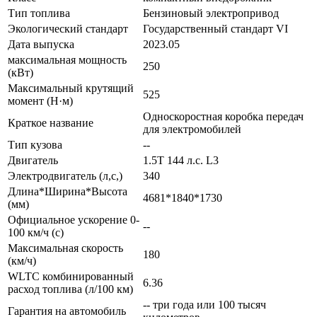
Тип топлива
Бензиновый электропривод
Экологический стандарт
Государственный стандарт VI
Дата выпуска
2023.05
максимальная мощность
250
(кВт)
Максимальный крутящий
525
момент (Н·м)
Односкоростная коробка передач
Краткое название
для электромобилей
Тип кузова
--
Двигатель
1.5T 144 л.с. L3
Электродвигатель (л,с,)
340
Длина*Ширина*Высота
4681*1840*1730
(мм)
Официальное ускорение 0-
--
100 км/ч (с)
Максимальная скорость
180
(км/ч)
WLTC комбинированный
6.36
расход топлива (л/100 км)
-- три года или 100 тысяч
Гарантия на автомобиль