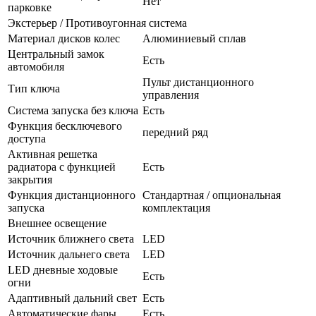
Нет
парковке
Экстерьер / Противоугонная система
Материал дисков колес
Алюминиевый сплав
Центральный замок
Есть
автомобиля
Пульт дистанционного
Тип ключа
управления
Система запуска без ключа
Есть
Функция бесключевого
передний ряд
доступа
Активная решетка
радиатора с функцией
Есть
закрытия
Функция дистанционного
Стандартная / опциональная
запуска
комплектация
Внешнее освещение
Источник ближнего света
LED
Источник дальнего света
LED
LED дневные ходовые
Есть
огни
Адаптивный дальний свет
Есть
Автоматические фары
Есть