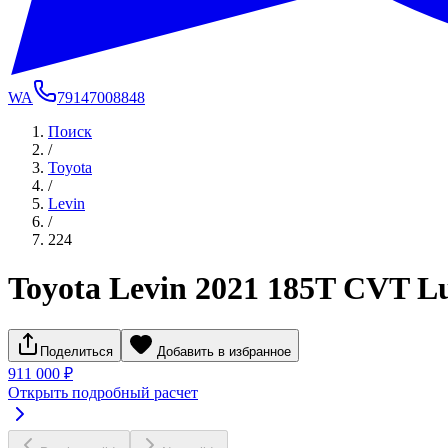
WA
79147008848
Поиск
/
Toyota
/
Levin
/
224
Toyota Levin 2021 185T CVT Lu
Поделиться
Добавить в избранное
911 000 ₽
Открыть подробный расчет